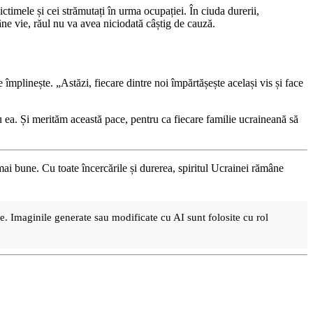
victimele și cei strămutați în urma ocupației. În ciuda durerii,
mâne vie, răul nu va avea niciodată câștig de cauză.
 împlinește. „Astăzi, fiecare dintre noi împărtășește același vis și face
a. Și merităm această pace, pentru ca fiecare familie ucraineană să
mai bune. Cu toate încercările și durerea, spiritul Ucrainei rămâne
are. Imaginile generate sau modificate cu AI sunt folosite cu rol