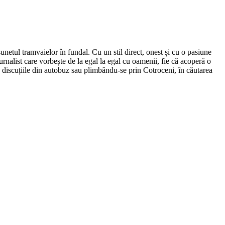
netul tramvaielor în fundal. Cu un stil direct, onest și cu o pasiune
urnalist care vorbește de la egal la egal cu oamenii, fie că acoperă o
nd discuțiile din autobuz sau plimbându-se prin Cotroceni, în căutarea