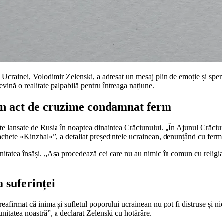
 Ucrainei, Volodimir Zelenski, a adresat un mesaj plin de emoție și speran
vină o realitate palpabilă pentru întreaga națiune.
 un act de cruzime condamnat ferm
ente lansate de Rusia în noaptea dinaintea Crăciunului. „În Ajunul Crăciun
chete «Kinzhal»”, a detaliat președintele ucrainean, denunțând cu fermit
umanitatea însăși. „Așa procedează cei care nu au nimic în comun cu religi
 suferinței
 reafirmat că inima și sufletul poporului ucrainean nu pot fi distruse și
 unitatea noastră”, a declarat Zelenski cu hotărâre.