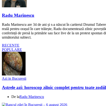
Radu Marinescu
Radu Marinescu are 34 de ani și s-a născut în cartierul Drumul Taberei 
reală pentru orașul în care trăiește, Radu documentează zilnic poveștile
conferință de presă la primărie sau face live de la un protest spontan d
următorului subiect.
RECENTE
POPULARE
Azi in Bucuresti
Astrele azi: horoscop zilnic complet pentru toate zodi
De la
Radu Marinescu