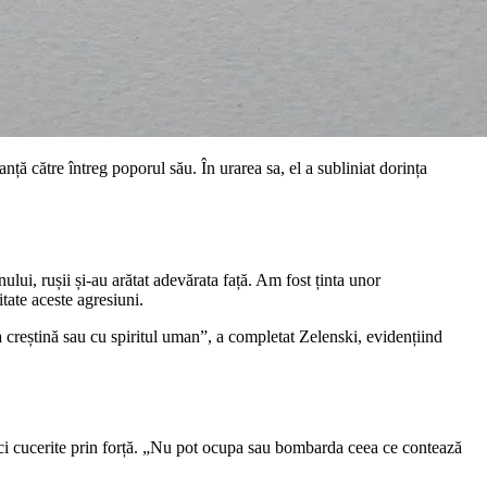
ță către întreg poporul său. În urarea sa, el a subliniat dorința
ului, rușii și-au arătat adevărata față. Am fost ținta unor
ate aceste agresiuni.
a creștină sau cu spiritul uman”, a completat Zelenski, evidențiind
 nici cucerite prin forță. „Nu pot ocupa sau bombarda ceea ce contează