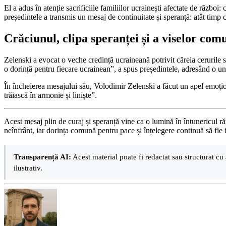
El a adus în atenție sacrificiile familiilor ucrainești afectate de război:
președintele a transmis un mesaj de continuitate și speranță: atât timp c
Crăciunul, clipa speranței și a viselor co
Zelenski a evocat o veche credință ucraineană potrivit căreia cerurile se
o dorință pentru fiecare ucrainean”, a spus președintele, adresând o un
În încheierea mesajului său, Volodimir Zelenski a făcut un apel emoț
trăiască în armonie și liniște”.
Acest mesaj plin de curaj și speranță vine ca o lumină în întunericul ră
neînfrânt, iar dorința comună pentru pace și înțelegere continuă să fie fa
Transparență AI:
Acest material poate fi redactat sau structurat cu 
ilustrativ.