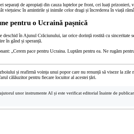
 cei separați de apropiați din cauza luptelor pe front, cei luați prizonieri, 
ât viețuiesc în amintirile și inimile celor dragi și încrederea în viață ră
mune pentru o Ucraină pașnică
 deschid în Ajunul Crăciunului, iar orice dorință rostită cu sinceritate se
ire în gând și speranță.
ionant: „Cerem pace pentru Ucraina. Luptăm pentru ea. Ne rugăm pentru e
zboiului și reafirmă voința unui popor care nu renunță să viseze la zile 
rul călăuzitor pentru fiecare locuitor al acestei țări.
ajutorul unor instrumente AI și este verificat editorial înainte de public