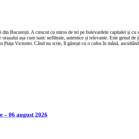
din București. A crescut cu miros de tei pe bulevardele capitalei și cu su
 orașului așa cum sunt: nefiltrate, autentice și relevante. Este genul de j
in Piața Victoriei. Când nu scrie, îl găsești cu o cafea în mână, ascultâ
ile – 06 august 2026