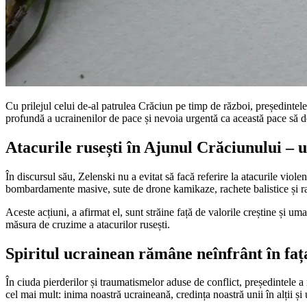
Cu prilejul celui de-al patrulea Crăciun pe timp de război, președintele
profundă a ucrainenilor de pace și nevoia urgentă ca această pace să de
Atacurile rusești în Ajunul Crăciunului –
În discursul său, Zelenski nu a evitat să facă referire la atacurile viol
bombardamente masive, sute de drone kamikaze, rachete balistice și ra
Aceste acțiuni, a afirmat el, sunt străine față de valorile creștine și 
măsura de cruzime a atacurilor rusești.
Spiritul ucrainean rămâne neînfrânt în fața
În ciuda pierderilor și traumatismelor aduse de conflict, președintele a
cel mai mult: inima noastră ucraineană, credința noastră unii în alții și