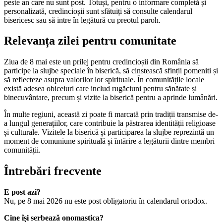
peste an care nu sunt post. Totuși, pentru o informare completă și
personalizată, credincioșii sunt sfătuiți să consulte calendarul
bisericesc sau să intre în legătură cu preotul paroh.
Relevanța zilei pentru comunitate
Ziua de 8 mai este un prilej pentru credincioșii din România să
participe la slujbe speciale în biserică, să cinstească sfinții pomeniti și
să reflecteze asupra valorilor lor spirituale. În comunitățile locale
există adesea obiceiuri care includ rugăciuni pentru sănătate și
binecuvântare, precum și vizite la biserică pentru a aprinde lumânări.
În multe regiuni, această zi poate fi marcată prin tradiții transmise de-
a lungul generațiilor, care contribuie la păstrarea identității religioase
și culturale. Vizitele la biserică și participarea la slujbe reprezintă un
moment de comuniune spirituală și întărire a legăturii dintre membri
comunității.
Întrebări frecvente
E post azi?
Nu, pe 8 mai 2026 nu este post obligatoriu în calendarul ortodox.
Cine își serbează onomastica?