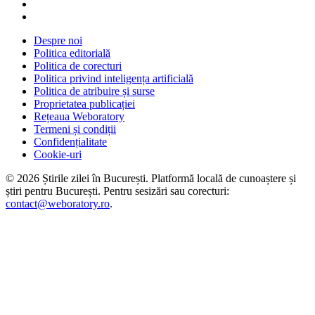
Despre noi
Politica editorială
Politica de corecturi
Politica privind inteligența artificială
Politica de atribuire și surse
Proprietatea publicației
Rețeaua Weboratory
Termeni și condiții
Confidențialitate
Cookie-uri
©
2026
Știrile zilei în București
. Platformă locală de cunoaștere și
știri pentru
București
. Pentru sesizări sau corecturi:
contact@weboratory.ro
.