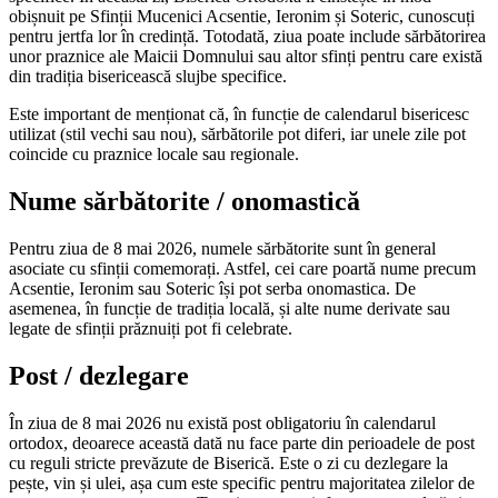
obișnuit pe Sfinții Mucenici Acsentie, Ieronim și Soteric, cunoscuți
pentru jertfa lor în credință. Totodată, ziua poate include sărbătorirea
unor praznice ale Maicii Domnului sau altor sfinți pentru care există
din tradiția bisericească slujbe specifice.
Este important de menționat că, în funcție de calendarul bisericesc
utilizat (stil vechi sau nou), sărbătorile pot diferi, iar unele zile pot
coincide cu praznice locale sau regionale.
Nume sărbătorite / onomastică
Pentru ziua de 8 mai 2026, numele sărbătorite sunt în general
asociate cu sfinții comemorați. Astfel, cei care poartă nume precum
Acsentie, Ieronim sau Soteric își pot serba onomastica. De
asemenea, în funcție de tradiția locală, și alte nume derivate sau
legate de sfinții prăznuiți pot fi celebrate.
Post / dezlegare
În ziua de 8 mai 2026 nu există post obligatoriu în calendarul
ortodox, deoarece această dată nu face parte din perioadele de post
cu reguli stricte prevăzute de Biserică. Este o zi cu dezlegare la
pește, vin și ulei, așa cum este specific pentru majoritatea zilelor de