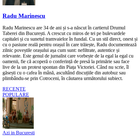
Radu Marinescu
Radu Marinescu are 34 de ani și s-a născut în cartierul Drumul
Taberei din București. A crescut cu miros de tei pe bulevardele
capitalei și cu sunetul tramvaielor în fundal. Cu un stil direct, onest și
cu o pasiune reală pentru orașul în care trăiește, Radu documentează
zilnic poveștile orașului așa cum sunt: nefiltrate, autentice și
relevante. Este genul de jurnalist care vorbește de la egal la egal cu
oamenii, fie că acoperă o conferință de presă la primărie sau face
live de la un protest spontan din Piața Victoriei. Când nu scrie, îl
găsești cu o cafea în mână, ascultând discuțiile din autobuz sau
plimbându-se prin Cotroceni, în căutarea următorului subiect.
RECENTE
POPULARE
Azi in Bucuresti