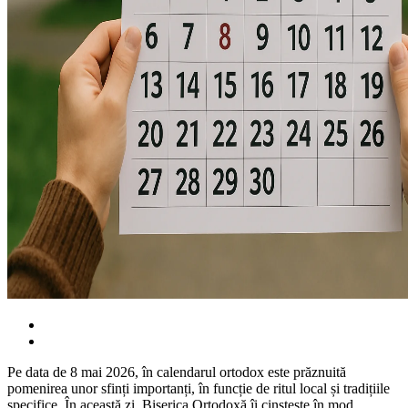
Pe data de 8 mai 2026, în calendarul ortodox este prăznuită
pomenirea unor sfinți importanți, în funcție de ritul local și tradițiile
specifice. În această zi, Biserica Ortodoxă îi cinstește în mod