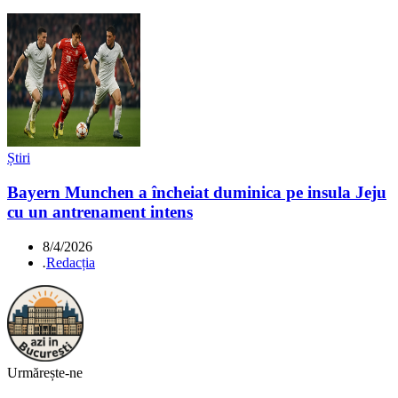
Știri
Bayern Munchen a încheiat duminica pe insula Jeju
cu un antrenament intens
8/4/2026
.
Redacția
Urmărește-ne