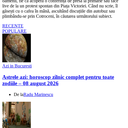
oamenii, fie că acoperă o conferință de presă la primărie sau face
live de la un protest spontan din Piața Victoriei. Când nu scrie, îl
găsești cu o cafea în mână, ascultând discuțiile din autobuz sau
plimbându-se prin Cotroceni, în căutarea următorului subiect.
RECENTE
POPULARE
Azi in Bucuresti
Astrele azi: horoscop zilnic complet pentru toate
zodiile – 08 august 2026
De la
Radu Marinescu