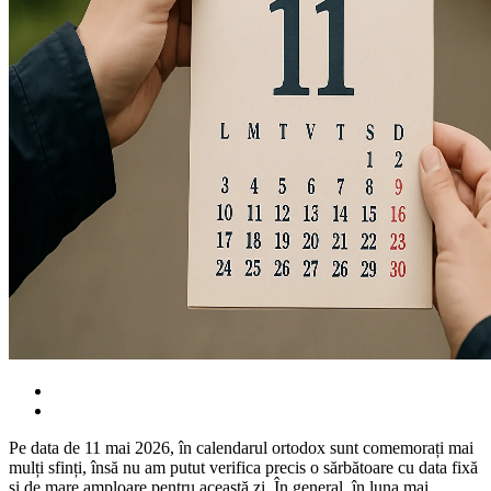
Pe data de 11 mai 2026, în calendarul ortodox sunt comemorați mai
mulți sfinți, însă nu am putut verifica precis o sărbătoare cu data fixă
și de mare amploare pentru această zi. În general, în luna mai,