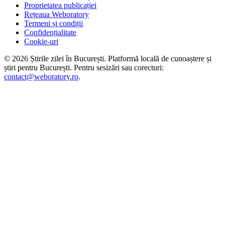
Proprietatea publicației
Rețeaua Weboratory
Termeni și condiții
Confidențialitate
Cookie-uri
©
2026
Știrile zilei în București
. Platformă locală de cunoaștere și
știri pentru
București
. Pentru sesizări sau corecturi:
contact@weboratory.ro
.