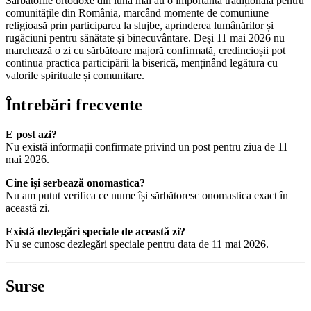
Sărbătorile ortodoxe din luna mai au o importantă tradițională pentru
comunitățile din România, marcând momente de comuniune
religioasă prin participarea la slujbe, aprinderea lumânărilor și
rugăciuni pentru sănătate și binecuvântare. Deși 11 mai 2026 nu
marchează o zi cu sărbătoare majoră confirmată, credincioșii pot
continua practica participării la biserică, menținând legătura cu
valorile spirituale și comunitare.
Întrebări frecvente
E post azi?
Nu există informații confirmate privind un post pentru ziua de 11
mai 2026.
Cine își serbează onomastica?
Nu am putut verifica ce nume își sărbătoresc onomastica exact în
această zi.
Există dezlegări speciale de această zi?
Nu se cunosc dezlegări speciale pentru data de 11 mai 2026.
Surse