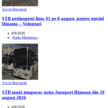
Azi in Bucuresti
STB prelungește linia 41 pe 8 august, pentru meciul
Dinamo – Voluntari
8/8/2026
.
Radu Marinescu
Azi in Bucuresti
STB mută temporar stația Aeroport Băneasa din 10
august 2026
8/8/2026