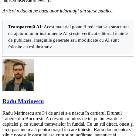
https://observatornews.ro/
Articol redactat pe baza unor informații din surse publice.
Transparență AI:
Acest material poate fi redactat sau structurat
cu ajutorul unor instrumente AI și este verificat editorial înainte
de publicare. Imaginile generate sau modificate cu AI sunt
folosite cu rol ilustrativ.
Radu Marinescu
Radu Marinescu are 34 de ani și s-a născut în cartierul Drumul
Taberei din București. A crescut cu miros de tei pe bulevardele
capitalei și cu sunetul tramvaielor în fundal. Cu un stil direct, onest și
cu o pasiune reală pentru orașul în care trăiește, Radu documentează
zilnic poveștile orașului așa cum sunt: nefiltrate, autentice și