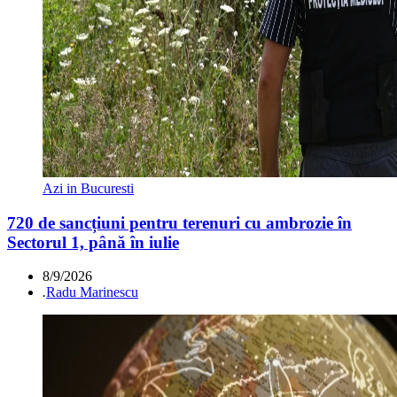
Azi in Bucuresti
720 de sancțiuni pentru terenuri cu ambrozie în
Sectorul 1, până în iulie
8/9/2026
.
Radu Marinescu