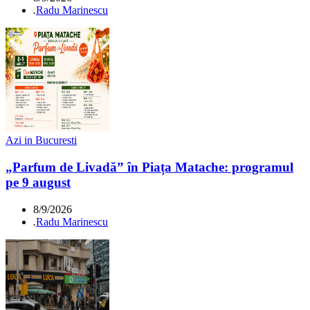
.
Radu Marinescu
Azi in Bucuresti
„Parfum de Livadă” în Piața Matache: programul
pe 9 august
8/9/2026
.
Radu Marinescu