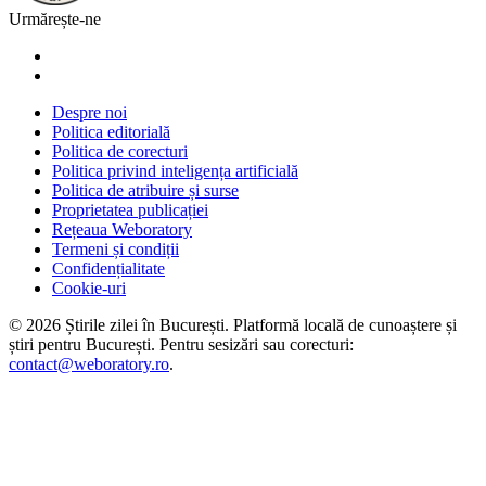
Urmărește-ne
Despre noi
Politica editorială
Politica de corecturi
Politica privind inteligența artificială
Politica de atribuire și surse
Proprietatea publicației
Rețeaua Weboratory
Termeni și condiții
Confidențialitate
Cookie-uri
©
2026
Știrile zilei în București
. Platformă locală de cunoaștere și
știri pentru
București
. Pentru sesizări sau corecturi:
contact@weboratory.ro
.