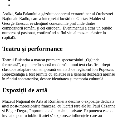
Astăzi, Sala Palatului a găzduit concertul extraordinar al Orchestrei
Naționale Radio, care a interpretat lucrări de Gustav Mahler și
George Enescu, evidențiind conexiunile profunde dintre
compozitorii români și cei europeni. Evenimentul a atras un public
numeros și pasionat, confirmând suflul viu al muzicii clasice în
capitală.
Teatru și performance
Teatrul Bulandra a marcat premiera spectacolului „Oglinda
fermecată”, o punere în scenă modernă a unui text clasificat drept
clasic,de adaptare contemporană semnată de regizorul Ion Popescu.
Reprezentația a fost primită cu aplauze și a generat dezbateri aprinse
în rândul spectatorilor, despre identitatea și memoria culturală.
Expoziții de artă
Muzeul Național de Artă al României a deschis o expoziție dedicată
artei post-impresioniste franceze, cu lucrări rare ale lui Paul Cézanne
și Edgar Degas, împrumutate din colecții private. Expunerea este o
invitație pentru iubitorii artei să exploreze influențele care au