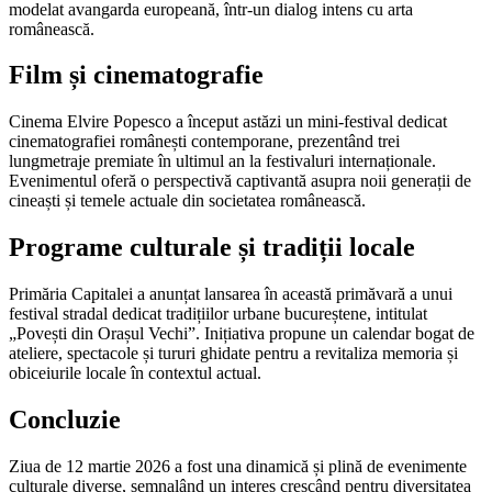
modelat avangarda europeană, într-un dialog intens cu arta
românească.
Film și cinematografie
Cinema Elvire Popesco a început astăzi un mini-festival dedicat
cinematografiei românești contemporane, prezentând trei
lungmetraje premiate în ultimul an la festivaluri internaționale.
Evenimentul oferă o perspectivă captivantă asupra noii generații de
cineaști și temele actuale din societatea românească.
Programe culturale și tradiții locale
Primăria Capitalei a anunțat lansarea în această primăvară a unui
festival stradal dedicat tradițiilor urbane bucureștene, intitulat
„Povești din Orașul Vechi”. Inițiativa propune un calendar bogat de
ateliere, spectacole și tururi ghidate pentru a revitaliza memoria și
obiceiurile locale în contextul actual.
Concluzie
Ziua de 12 martie 2026 a fost una dinamică și plină de evenimente
culturale diverse, semnalând un interes crescând pentru diversitatea