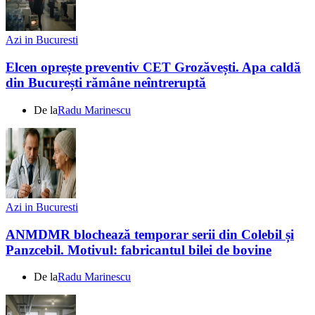
Azi in Bucuresti
Elcen oprește preventiv CET Grozăvești. Apa caldă
din București rămâne neîntreruptă
De la
Radu Marinescu
Azi in Bucuresti
ANMDMR blochează temporar serii din Colebil și
Panzcebil. Motivul: fabricantul bilei de bovine
De la
Radu Marinescu