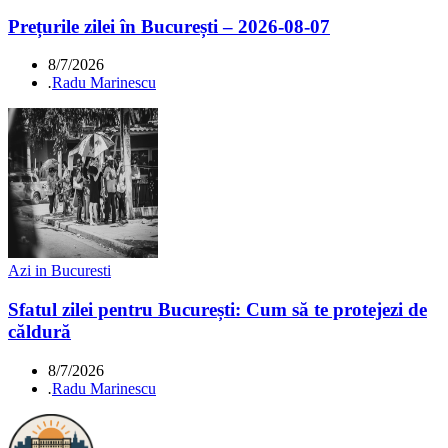
Prețurile zilei în București – 2026-08-07
8/7/2026
.
Radu Marinescu
Azi in Bucuresti
Sfatul zilei pentru București: Cum să te protejezi de
căldură
8/7/2026
.
Radu Marinescu