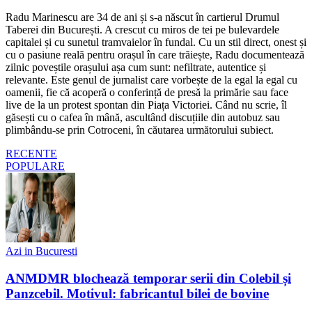
Radu Marinescu are 34 de ani și s-a născut în cartierul Drumul
Taberei din București. A crescut cu miros de tei pe bulevardele
capitalei și cu sunetul tramvaielor în fundal. Cu un stil direct, onest și
cu o pasiune reală pentru orașul în care trăiește, Radu documentează
zilnic poveștile orașului așa cum sunt: nefiltrate, autentice și
relevante. Este genul de jurnalist care vorbește de la egal la egal cu
oamenii, fie că acoperă o conferință de presă la primărie sau face
live de la un protest spontan din Piața Victoriei. Când nu scrie, îl
găsești cu o cafea în mână, ascultând discuțiile din autobuz sau
plimbându-se prin Cotroceni, în căutarea următorului subiect.
RECENTE
POPULARE
Azi in Bucuresti
ANMDMR blochează temporar serii din Colebil și
Panzcebil. Motivul: fabricantul bilei de bovine