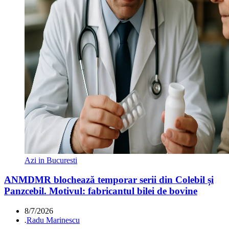
Azi in Bucuresti
ANMDMR blochează temporar serii din Colebil și
Panzcebil. Motivul: fabricantul bilei de bovine
8/7/2026
.
Radu Marinescu