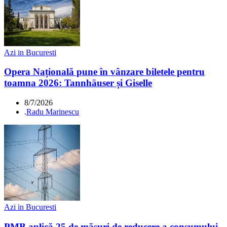
Azi in Bucuresti
Opera Națională pune în vânzare biletele pentru
toamna 2026: Tannhäuser și Giselle
8/7/2026
.
Radu Marinescu
Azi in Bucuresti
PMB aplică 25 de măsuri de reducere a consumului