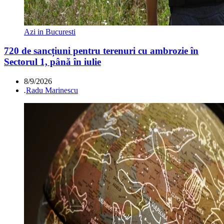
Azi in Bucuresti
720 de sancțiuni pentru terenuri cu ambrozie în
Sectorul 1, până în iulie
8/9/2026
.
Radu Marinescu