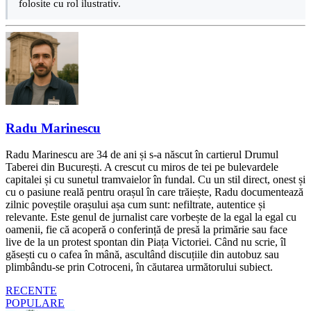
folosite cu rol ilustrativ.
Radu Marinescu
Radu Marinescu are 34 de ani și s-a născut în cartierul Drumul
Taberei din București. A crescut cu miros de tei pe bulevardele
capitalei și cu sunetul tramvaielor în fundal. Cu un stil direct, onest și
cu o pasiune reală pentru orașul în care trăiește, Radu documentează
zilnic poveștile orașului așa cum sunt: nefiltrate, autentice și
relevante. Este genul de jurnalist care vorbește de la egal la egal cu
oamenii, fie că acoperă o conferință de presă la primărie sau face
live de la un protest spontan din Piața Victoriei. Când nu scrie, îl
găsești cu o cafea în mână, ascultând discuțiile din autobuz sau
plimbându-se prin Cotroceni, în căutarea următorului subiect.
RECENTE
POPULARE