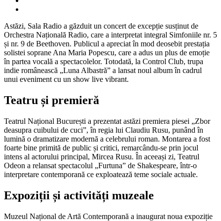
Astăzi, Sala Radio a găzduit un concert de excepție susținut de
Orchestra Națională Radio, care a interpretat integral Simfoniile nr. 5
și nr. 9 de Beethoven. Publicul a apreciat în mod deosebit prestația
solistei soprane Ana Maria Popescu, care a adus un plus de emoție
în partea vocală a spectacolelor. Totodată, la Control Club, trupa
indie românească „Luna Albastră” a lansat noul album în cadrul
unui eveniment cu un show live vibrant.
Teatru și premieră
Teatrul Național București a prezentat astăzi premiera piesei „Zbor
deasupra cuibului de cuci”, în regia lui Claudiu Rusu, punând în
lumină o dramatizare modernă a celebrului roman. Montarea a fost
foarte bine primită de public și critici, remarcându-se prin jocul
intens al actorului principal, Mircea Rusu. În aceeași zi, Teatrul
Odeon a relansat spectacolul „Furtuna” de Shakespeare, într-o
interpretare contemporană ce exploatează teme sociale actuale.
Expoziții și activități muzeale
Muzeul Național de Artă Contemporană a inaugurat noua expoziție