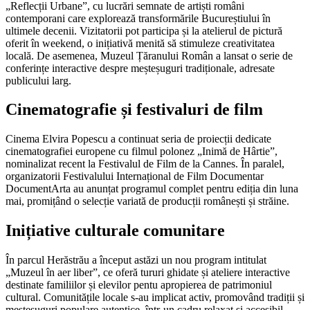
„Reflecții Urbane”, cu lucrări semnate de artiști români
contemporani care explorează transformările Bucureștiului în
ultimele decenii. Vizitatorii pot participa și la atelierul de pictură
oferit în weekend, o inițiativă menită să stimuleze creativitatea
locală. De asemenea, Muzeul Țăranului Român a lansat o serie de
conferințe interactive despre meșteșuguri tradiționale, adresate
publicului larg.
Cinematografie și festivaluri de film
Cinema Elvira Popescu a continuat seria de proiecții dedicate
cinematografiei europene cu filmul polonez „Inimă de Hârtie”,
nominalizat recent la Festivalul de Film de la Cannes. În paralel,
organizatorii Festivalului Internațional de Film Documentar
DocumentArta au anunțat programul complet pentru ediția din luna
mai, promițând o selecție variată de producții românești și străine.
Inițiative culturale comunitare
În parcul Herăstrău a început astăzi un nou program intitulat
„Muzeul în aer liber”, ce oferă tururi ghidate și ateliere interactive
destinate familiilor și elevilor pentu apropierea de patrimoniul
cultural. Comunitățile locale s-au implicat activ, promovând tradiții și
meșteșuguri populare autentice, într-un cadru relaxat și accesibil.