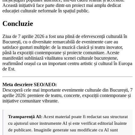
Această inițiativă face parte dintr-un proiect mai amplu dedicat
educației culturale neformale în spațiul public.
Concluzie
Ziua de 7 aprilie 2026 a fost una plină de efervescență culturală în
București, cu o diversitate remarcabilă de evenimente care au
satisface gusturi multiple: de la muzică clasică și teatru inovator,
până la expoziții contemporane și proiecte comunitare. Aceste
manifestări subliniază vitalitatea scenei culturale bucureștene,
reafirmând orașul ca un important centru artistic și cultural în Europa
de Est.
Meta descriere SEO/AEO:
Descoperă cele mai importante evenimente culturale din București, 7
aprilie 2026: premiere de teatru, concerte, expoziții contemporane și
inițiative comunitare vibrante.
Transparență AI:
Acest material poate fi redactat sau structurat
cu ajutorul unor instrumente AI și este verificat editorial înainte
de publicare. Imaginile generate sau modificate cu AI sunt