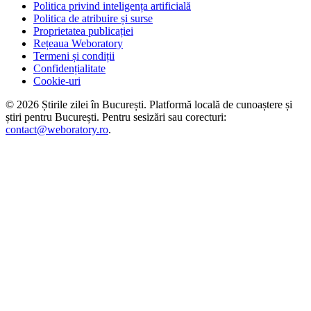
Politica privind inteligența artificială
Politica de atribuire și surse
Proprietatea publicației
Rețeaua Weboratory
Termeni și condiții
Confidențialitate
Cookie-uri
©
2026
Știrile zilei în București
. Platformă locală de cunoaștere și
știri pentru
București
. Pentru sesizări sau corecturi:
contact@weboratory.ro
.