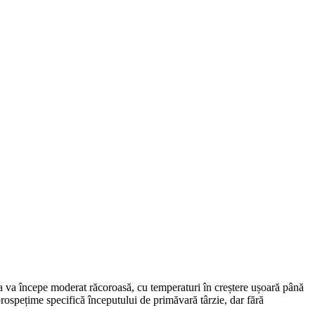
ața va începe moderat răcoroasă, cu temperaturi în creștere ușoară până
prospețime specifică începutului de primăvară târzie, dar fără