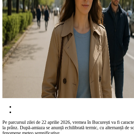
Pe parcursul zilei de 22 aprilie 2026, vremea în București va fi caract
la prânz. După-amiaza se anunță echilibrată termic, cu alternanță de soa
fenomene meteo semnificative.