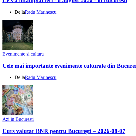
Ce s-a întamplat ieri - 6 august 2026 - în Bucuresti
De la
Radu Marinescu
Evenimente si cultura
Cele mai importante evenimente culturale din Bucures
De la
Radu Marinescu
Azi in Bucuresti
Curs valutar BNR pentru București – 2026-08-07