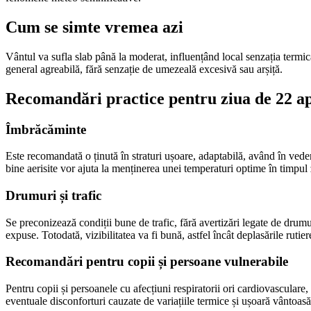
Cum se simte vremea azi
Vântul va sufla slab până la moderat, influențând local senzația termic
general agreabilă, fără senzație de umezeală excesivă sau arșiță.
Recomandări practice pentru ziua de 22 ap
Îmbrăcăminte
Este recomandată o ținută în straturi ușoare, adaptabilă, având în vedere
bine aerisite vor ajuta la menținerea unei temperaturi optime în timpul z
Drumuri și trafic
Se preconizează condiții bune de trafic, fără avertizări legate de drumur
expuse. Totodată, vizibilitatea va fi bună, astfel încât deplasările rutie
Recomandări pentru copii și persoane vulnerabile
Pentru copii și persoanele cu afecțiuni respiratorii ori cardiovasculare,
eventuale disconforturi cauzate de variațiile termice și ușoară vântoasă