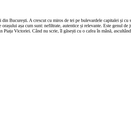
din București. A crescut cu miros de tei pe bulevardele capitalei și cu su
 orașului așa cum sunt: nefiltrate, autentice și relevante. Este genul de j
in Piața Victoriei. Când nu scrie, îl găsești cu o cafea în mână, ascultâ