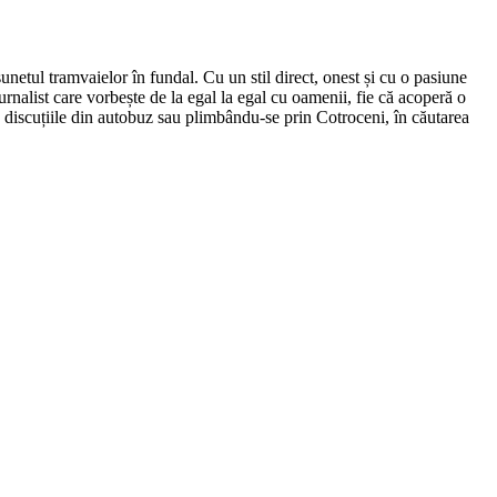
netul tramvaielor în fundal. Cu un stil direct, onest și cu o pasiune
urnalist care vorbește de la egal la egal cu oamenii, fie că acoperă o
nd discuțiile din autobuz sau plimbându-se prin Cotroceni, în căutarea