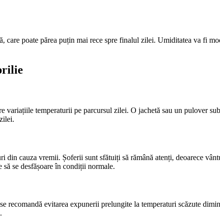
ă, care poate părea puțin mai rece spre finalul zilei. Umiditatea va fi m
rilie
 variațiile temperaturii pe parcursul zilei. O jachetă sau un pulover subți
ilei.
i din cauza vremii. Șoferii sunt sfătuiți să rămână atenți, deoarece vântu
re să se desfășoare în condiții normale.
 se recomandă evitarea expunerii prelungite la temperaturi scăzute diminea
.