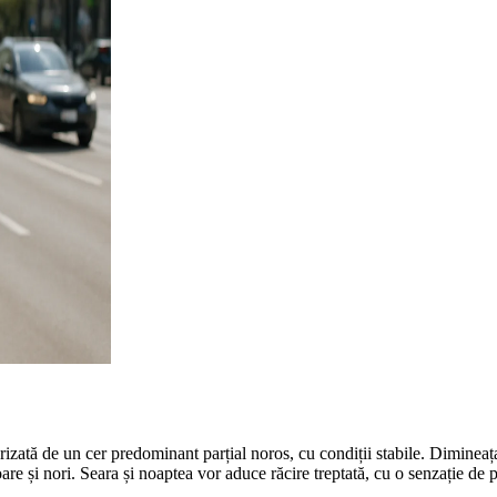
erizată de un cer predominant parțial noros, cu condiții stabile. Dimine
re și nori. Seara și noaptea vor aduce răcire treptată, cu o senzație de 