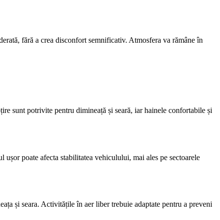
oderată, fără a crea disconfort semnificativ. Atmosfera va rămâne în
re sunt potrivite pentru dimineață și seară, iar hainele confortabile și
l ușor poate afecta stabilitatea vehiculului, mai ales pe sectoarele
ța și seara. Activitățile în aer liber trebuie adaptate pentru a preveni