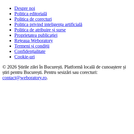
Despre noi
Politica editorială
Politica de corecturi
Politica privind inteligența artificială
Politica de atribuire și surse
Proprietatea publicației
Rețeaua Weboratory
Termeni și condiții
Confidențialitate
Cookie-uri
©
2026
Știrile zilei în București
. Platformă locală de cunoaștere și
știri pentru
București
. Pentru sesizări sau corecturi:
contact@weboratory.ro
.