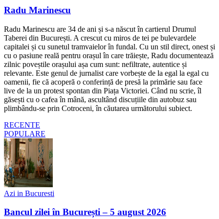
Radu Marinescu
Radu Marinescu are 34 de ani și s-a născut în cartierul Drumul
Taberei din București. A crescut cu miros de tei pe bulevardele
capitalei și cu sunetul tramvaielor în fundal. Cu un stil direct, onest și
cu o pasiune reală pentru orașul în care trăiește, Radu documentează
zilnic poveștile orașului așa cum sunt: nefiltrate, autentice și
relevante. Este genul de jurnalist care vorbește de la egal la egal cu
oamenii, fie că acoperă o conferință de presă la primărie sau face
live de la un protest spontan din Piața Victoriei. Când nu scrie, îl
găsești cu o cafea în mână, ascultând discuțiile din autobuz sau
plimbându-se prin Cotroceni, în căutarea următorului subiect.
RECENTE
POPULARE
Azi in Bucuresti
Bancul zilei în București – 5 august 2026