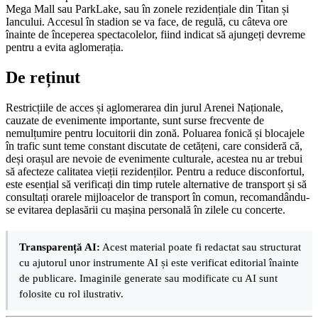
Mega Mall sau ParkLake, sau în zonele rezidențiale din Titan și
Iancului. Accesul în stadion se va face, de regulă, cu câteva ore
înainte de începerea spectacolelor, fiind indicat să ajungeți devreme
pentru a evita aglomerația.
De reținut
Restricțiile de acces și aglomerarea din jurul Arenei Naționale,
cauzate de evenimente importante, sunt surse frecvente de
nemulțumire pentru locuitorii din zonă. Poluarea fonică și blocajele
în trafic sunt teme constant discutate de cetățeni, care consideră că,
deși orașul are nevoie de evenimente culturale, acestea nu ar trebui
să afecteze calitatea vieții rezidenților. Pentru a reduce disconfortul,
este esențial să verificați din timp rutele alternative de transport și să
consultați orarele mijloacelor de transport în comun, recomandându-
se evitarea deplasării cu mașina personală în zilele cu concerte.
Transparență AI:
Acest material poate fi redactat sau structurat
cu ajutorul unor instrumente AI și este verificat editorial înainte
de publicare. Imaginile generate sau modificate cu AI sunt
folosite cu rol ilustrativ.