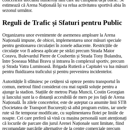
estimează că Arena Națională își va relua activitatea sportivă abia în
sezonul următor.
Reguli de Trafic și Sfaturi pentru Public
Organizarea unor evenimente de asemenea amploare la Arena
Națională impune, de obicei, implementarea unor măsuri speciale
pentru gestionarea circulației în zonele adiacente. Restricțiile de
circulație vor fi adesea aplicate pe străzi precum Strada Maior
Coravu, Bulevardul Pierre de Coubertin și Strada Tony Bulandra,
între Șoseaua Mihai Bravu și intrarea în complexul sportiv, precum
și Strada Vatra Luminoasă. Brigada Rutieră a Capitalei va lua măsuri
pentru fluidizarea traficului și pentru prevenirea incidentelor.
Autoritățile îi sfătuiesc pe cetățeni să opteze pentru transportul în
comun, metroul fiind considerat cea mai rapidă soluție pentru a
ajunge la stadion. Stațiile de metrou Piața Muncii, Costin Georgian
și Iancului sunt la o distanță accesibilă de mers pe jos față de Arena
Națională. În zilele concertelor, este de așteptat ca anumite linii STB
(Societatea de Transport București) să aibă program extins, iar unele
rute să fie temporar modificate, cu suplimentarea flotei pe liniile de
noapte. Cei care preferă să vină cu mașina personală sunt atenționați
că locurile de parcare din jurul Arenei Naționale sunt limitate, fiind
recomandate parcările alternative de la centre comerciale precum