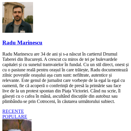
Radu Marinescu
Radu Marinescu are 34 de ani și s-a născut în cartierul Drumul
Taberei din București. A crescut cu miros de tei pe bulevardele
capitalei și cu sunetul tramvaielor în fundal. Cu un stil direct, onest și
cu o pasiune reală pentru orașul în care trăiește, Radu documentează
zilnic poveștile orașului așa cum sunt: nefiltrate, autentice și
relevante. Este genul de jurnalist care vorbește de la egal la egal cu
oamenii, fie că acoperă o conferință de presă la primărie sau face
live de la un protest spontan din Piața Victoriei. Când nu scrie, îl
găsești cu o cafea în mână, ascultând discuțiile din autobuz sau
plimbându-se prin Cotroceni, în căutarea următorului subiect.
RECENTE
POPULARE