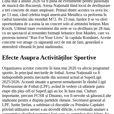
Luna mai a anului 2026 va fi plină de evenimente pentru pasionații
de muzică din București, Arena Națională fiind locul de desfășurare
a trei concerte de mare amploare. Primul dintre acestea va avea loc
pe 13 mai, când celebra trupă americană Metallica va performa în
cadrul turneului său mondial M72. Pe 23 mai, fanilor li se va oferi
oportunitatea de a asista la un concert solo al artistului belarus Max
Korzh. Ultimul mare eveniment din serie se va desfășura pe 28 mai,
cu un spectacol al renumitei formații britanice Iron Maiden, care va
prezenta turneul "Run For Your Lives" în capitala României. Aceste
concerte vor atrage cu siguranță zeci de mii de fani, generând o
atmosferă vibrantă în jurul stadionului.
Efecte Asupra Activităților Sportive
Organizarea acestor concerte în luna mai 2026 va afecta programul
sportiv, în principal meciurile de fotbal. Arena Națională va fi
indisponibilă pentru meciurile din sezonul actual al SuperLigii
2025/2026. Această situație a generat nemulțumiri în rândul Ligii
Profesioniste de Fotbal (LPF), având în vedere că ultimele patru
etape din play-off-ul SuperLigii au loc în luna mai. Cluburi
importante, precum FCSB și Dinamo, vor fi nevoite să găsească alte
stadioane pentru a disputa partidele rămase. Secretarul general al
LPF, Justin Ștefan, a subliniat că discuțiile cu Primăria Capitalei
privind utilizarea arenei s-au dovedit dificile, o eventuală anulare a
concertelor afectând numeroși fani care au cumpărat deja bilete. Se