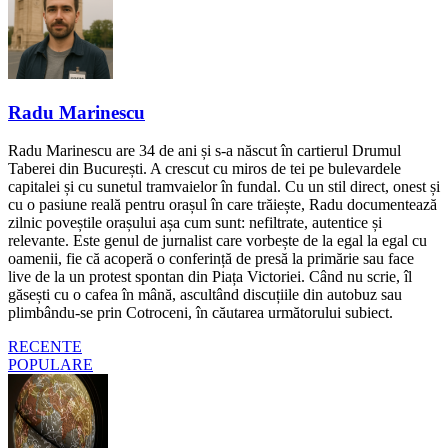
Radu Marinescu
Radu Marinescu are 34 de ani și s-a născut în cartierul Drumul
Taberei din București. A crescut cu miros de tei pe bulevardele
capitalei și cu sunetul tramvaielor în fundal. Cu un stil direct, onest și
cu o pasiune reală pentru orașul în care trăiește, Radu documentează
zilnic poveștile orașului așa cum sunt: nefiltrate, autentice și
relevante. Este genul de jurnalist care vorbește de la egal la egal cu
oamenii, fie că acoperă o conferință de presă la primărie sau face
live de la un protest spontan din Piața Victoriei. Când nu scrie, îl
găsești cu o cafea în mână, ascultând discuțiile din autobuz sau
plimbându-se prin Cotroceni, în căutarea următorului subiect.
RECENTE
POPULARE