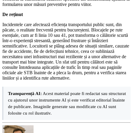
formularea unor măsuri preventive pentru viitor.
De reținut
Incidentele care afectează eficiența transportului public sunt, din
păcate, o realitate frecventă pentru bucureșteni. Blocajele pe rute
esențiale, cum ar fi linia 10 sau 41, pot transforma o călătorie scurtă
într-o experiență stresantă, generând frustrare și întârzieri
semnificative. Locuitorii se plâng adesea de situații similare, cauzate
fie de accidente, fie de defecțiuni tehnice, ceea ce subliniază
necesitatea unei infrastructuri mai reziliente și a unor alternative de
transport mai bine integrate. Un sfat util pentru călători este să
consulte întotdeauna aplicațiile de trafic în timp real sau paginile
oficiale ale STB înainte de a pleca la drum, pentru a verifica starea
liniilor și a identifica rute alternative.
Transparență AI:
Acest material poate fi redactat sau structurat
cu ajutorul unor instrumente AI și este verificat editorial înainte
de publicare. Imaginile generate sau modificate cu AI sunt
folosite cu rol ilustrativ.