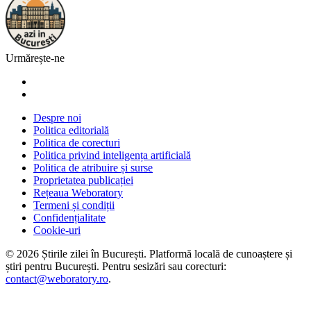
Urmărește-ne
Despre noi
Politica editorială
Politica de corecturi
Politica privind inteligența artificială
Politica de atribuire și surse
Proprietatea publicației
Rețeaua Weboratory
Termeni și condiții
Confidențialitate
Cookie-uri
©
2026
Știrile zilei în București
. Platformă locală de cunoaștere și
știri pentru
București
. Pentru sesizări sau corecturi:
contact@weboratory.ro
.