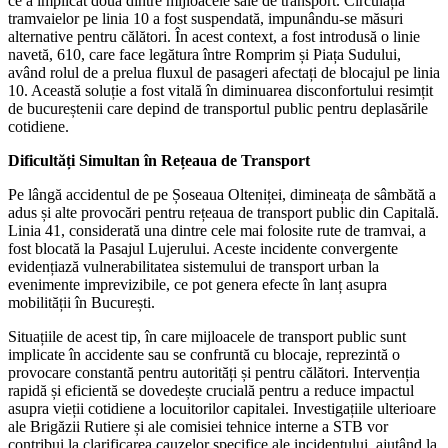
ce a implicat două dintre mijloacele sale de transport. Circulația
tramvaielor pe linia 10 a fost suspendată, impunându-se măsuri
alternative pentru călători. În acest context, a fost introdusă o linie
navetă, 610, care face legătura între Romprim și Piața Sudului,
având rolul de a prelua fluxul de pasageri afectați de blocajul pe linia
10. Această soluție a fost vitală în diminuarea disconfortului resimțit
de bucureștenii care depind de transportul public pentru deplasările
cotidiene.
Dificultăți Simultan în Rețeaua de Transport
Pe lângă accidentul de pe Șoseaua Olteniței, dimineața de sâmbătă a
adus și alte provocări pentru rețeaua de transport public din Capitală.
Linia 41, considerată una dintre cele mai folosite rute de tramvai, a
fost blocată la Pasajul Lujerului. Aceste incidente convergente
evidențiază vulnerabilitatea sistemului de transport urban la
evenimente imprevizibile, ce pot genera efecte în lanț asupra
mobilității în București.
Situațiile de acest tip, în care mijloacele de transport public sunt
implicate în accidente sau se confruntă cu blocaje, reprezintă o
provocare constantă pentru autorități și pentru călători. Intervenția
rapidă și eficientă se dovedește crucială pentru a reduce impactul
asupra vieții cotidiene a locuitorilor capitalei. Investigațiile ulterioare
ale Brigăzii Rutiere și ale comisiei tehnice interne a STB vor
contribui la clarificarea cauzelor specifice ale incidentului, ajutând la