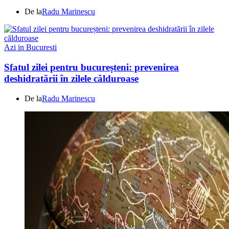
De la
Radu Marinescu
Azi in Bucuresti
Sfatul zilei pentru bucureșteni: prevenirea
deshidratării în zilele călduroase
De la
Radu Marinescu