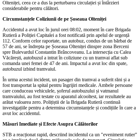
Olteniței, ceea ce a dus la perturbarea circulației și întârzieri
considerabile pentru călători.
Circumstanțele Coliziunii de pe Șoseaua Olteniței
Accidentul a avut loc în jurul orei 08:02, moment în care Brigada
Rutieră a Poliției Capitalei a fost notificată prin apelul de urgență
112. Conform celor raportate, un autobuz, condus de un bărbat de
57 de ani, se îndrepta pe Șoseaua Olteniței dinspre zona Berceni
spre Bulevardul Constantin Brâncoveanu. La intersecția cu Calea
Văcărești, autobuzul a intrat în coliziune cu un tramvai aflat sub
comanda unei femei de 47 de ani. Impactul a avut loc din spate,
autobuzul izbind tramvaiul.
În urma acestui incident, un pasager din tramvai a suferit răni și a
fost transportat la spital pentru îngrijiri medicale. Ambele persoane
care conduceau vehiculele, șoferul autobuzului și vatmanul
tramvaiului, au fost testate cu aparatul alcooltest, iar rezultatele au
arătat valoarea zero. Polițiștii de la Brigada Rutieră continuă
investigațiile pentru a determina circumstanțele și condițiile în care a
avut loc accidentul.
Măsuri Imediate și Efecte Asupra Călătorilor
STB a reacționat rapid, descriind incidentul ca un "eveniment rutier"