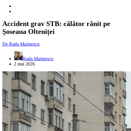
Accident grav STB: călător rănit pe
Șoseaua Olteniței
De
Radu Marinescu
Radu Marinescu
2 mai 2026