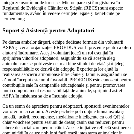
integreze ușor în noile lor case. Microciparea și înregistrarea în
Registrul de Evidență a Câinilor cu Stăpân (RECS) sunt aspecte
fundamentale, având în vedere cerințele legale și beneficiile pe
termen lung.
Suport și Asistență pentru Adoptatori
Pe durata ambelor târguri, echipe dedicate formate din voluntarii
ASPA și cei ai organizației PROEDUS vor fi prezente pentru a oferi
ajutor și îndrumare. Acești voluntari joacă un rol esențial în
sprijinirea viitorilor adoptatori, asigurându-se că aceștia aleg
animalul care se potrivește cel mai bine stilului de viață și înțeleg
responsabilitățile ce derivă din adopție. Experiența lor ajută la
realizarea asocierii armonioase între câine și familie, asigurându-se
că noul început este unul favorabil. PROEDUS este cunoscut pentru
contribuțiile sale în campaniile educaționale și pentru promovarea
unui comportament responsabil față de animale, sprijinind astfel
ASPA în misiunea sa de a încuraja adopția.
Ca un semn de apreciere pentru adoptatori, sponsorii evenimentelor
vor oferi mici cadouri. Aceste pachete pot conține hrană uscată și
umedă, jucării, recompense, medalioane inteligente cu cod QR și
chiar vouchere pentru sesiuni de dresaj canin sau reduceri pentru
tabere de socializare pentru câini. Aceste inițiative reflectă susținerea
comunității în cauze nobile și facilitează integrarea animalelor în