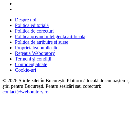
Despre noi
Politica editorială
Politica de corecturi
Politica privind inteligența artificială
Politica de atribuire și surse
Proprietatea publicației
Rețeaua Weboratory
Termeni și condiții
Confidențialitate
Cookie-uri
©
2026
Știrile zilei în București
. Platformă locală de cunoaștere și
știri pentru
București
. Pentru sesizări sau corecturi:
contact@weboratory.ro
.