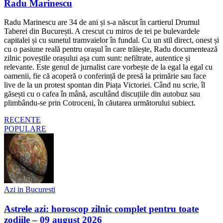
Radu Marinescu
Radu Marinescu are 34 de ani și s-a născut în cartierul Drumul
Taberei din București. A crescut cu miros de tei pe bulevardele
capitalei și cu sunetul tramvaielor în fundal. Cu un stil direct, onest și
cu o pasiune reală pentru orașul în care trăiește, Radu documentează
zilnic poveștile orașului așa cum sunt: nefiltrate, autentice și
relevante. Este genul de jurnalist care vorbește de la egal la egal cu
oamenii, fie că acoperă o conferință de presă la primărie sau face
live de la un protest spontan din Piața Victoriei. Când nu scrie, îl
găsești cu o cafea în mână, ascultând discuțiile din autobuz sau
plimbându-se prin Cotroceni, în căutarea următorului subiect.
RECENTE
POPULARE
Azi in Bucuresti
Astrele azi: horoscop zilnic complet pentru toate
zodiile – 09 august 2026