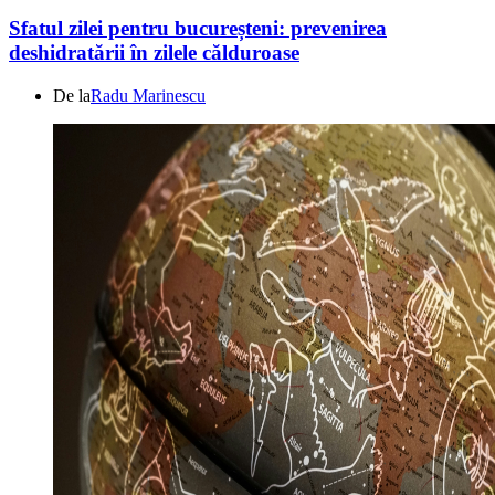
Sfatul zilei pentru bucureșteni: prevenirea
deshidratării în zilele călduroase
De la
Radu Marinescu