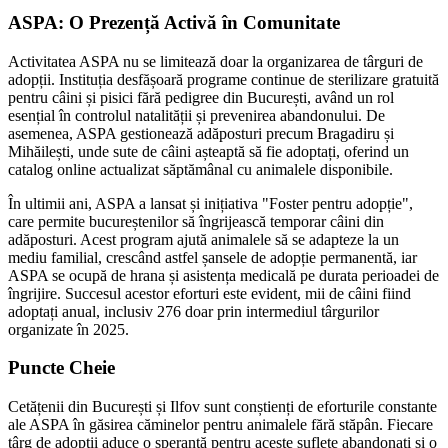
ASPA: O Prezență Activă în Comunitate
Activitatea ASPA nu se limitează doar la organizarea de târguri de
adopții. Instituția desfășoară programe continue de sterilizare gratuită
pentru câini și pisici fără pedigree din București, având un rol
esențial în controlul natalității și prevenirea abandonului. De
asemenea, ASPA gestionează adăposturi precum Bragadiru și
Mihăilești, unde sute de câini așteaptă să fie adoptați, oferind un
catalog online actualizat săptămânal cu animalele disponibile.
În ultimii ani, ASPA a lansat și inițiativa "Foster pentru adopție",
care permite bucureștenilor să îngrijească temporar câini din
adăposturi. Acest program ajută animalele să se adapteze la un
mediu familial, crescând astfel șansele de adopție permanentă, iar
ASPA se ocupă de hrana și asistența medicală pe durata perioadei de
îngrijire. Succesul acestor eforturi este evident, mii de câini fiind
adoptați anual, inclusiv 276 doar prin intermediul târgurilor
organizate în 2025.
Puncte Cheie
Cetățenii din București și Ilfov sunt conștienți de eforturile constante
ale ASPA în găsirea căminelor pentru animalele fără stăpân. Fiecare
târg de adopții aduce o speranță pentru aceste suflete abandonați și o