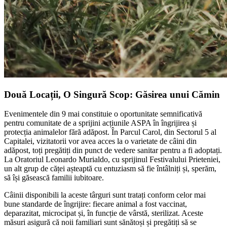
Două Locații, O Singură Scop: Găsirea unui Cămin
Evenimentele din 9 mai constituie o oportunitate semnificativă
pentru comunitate de a sprijini acțiunile ASPA în îngrijirea și
protecția animalelor fără adăpost. În Parcul Carol, din Sectorul 5 al
Capitalei, vizitatorii vor avea acces la o varietate de câini din
adăpost, toți pregătiți din punct de vedere sanitar pentru a fi adoptați.
La Oratoriul Leonardo Murialdo, cu sprijinul Festivalului Prieteniei,
un alt grup de căței așteaptă cu entuziasm să fie întâlniți și, sperăm,
să își găsească familii iubitoare.
Câinii disponibili la aceste târguri sunt tratați conform celor mai
bune standarde de îngrijire: fiecare animal a fost vaccinat,
deparazitat, microcipat și, în funcție de vârstă, sterilizat. Aceste
măsuri asigură că noii familiari sunt sănătoși și pregătiți să se