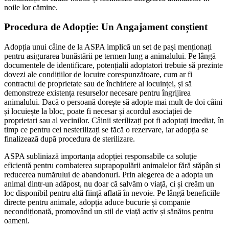
noile lor cămine.
Procedura de Adopție: Un Angajament conștient
Adopția unui câine de la ASPA implică un set de pași menționați
pentru asigurarea bunăstării pe termen lung a animalului. Pe lângă
documentele de identificare, potențialii adoptatori trebuie să prezinte
dovezi ale condițiilor de locuire corespunzătoare, cum ar fi
contractul de proprietate sau de închiriere al locuinței, și să
demonstreze existența resurselor necesare pentru îngrijirea
animalului. Dacă o persoană dorește să adopte mai mult de doi câini
și locuiește la bloc, poate fi necesar și acordul asociației de
proprietari sau al vecinilor. Câinii sterilizați pot fi adoptați imediat, în
timp ce pentru cei nesterilizați se făcă o rezervare, iar adopția se
finalizează după procedura de sterilizare.
ASPA subliniază importanța adopției responsabile ca soluție
eficientă pentru combaterea suprapopulării animalelor fără stăpân și
reducerea numărului de abandonuri. Prin alegerea de a adopta un
animal dintr-un adăpost, nu doar că salvăm o viață, ci și creăm un
loc disponibil pentru altă ființă aflată în nevoie. Pe lângă beneficiile
directe pentru animale, adopția aduce bucurie și companie
necondiționată, promovând un stil de viață activ și sănătos pentru
oameni.