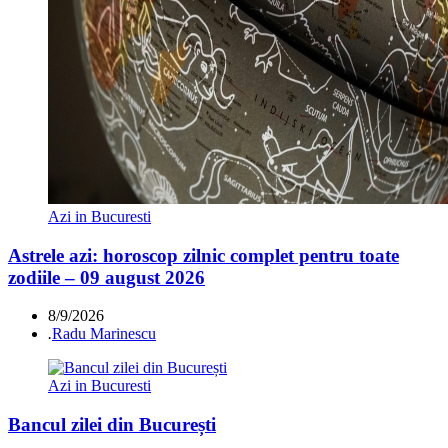
Azi in Bucuresti
Astrele azi: horoscop zilnic complet pentru toate
zodiile – 09 august 2026
8/9/2026
.
Radu Marinescu
Azi in Bucuresti
Bancul zilei din București