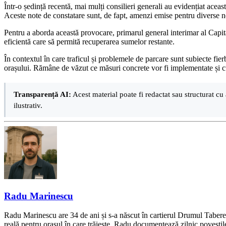
Într-o ședință recentă, mai mulți consilieri generali au evidențiat acea
Aceste note de constatare sunt, de fapt, amenzi emise pentru diverse ne
Pentru a aborda această provocare, primarul general interimar al Capital
eficientă care să permită recuperarea sumelor restante.
În contextul în care traficul și problemele de parcare sunt subiecte fier
orașului. Rămâne de văzut ce măsuri concrete vor fi implementate și cu
Transparență AI:
Acest material poate fi redactat sau structurat cu 
ilustrativ.
Radu Marinescu
Radu Marinescu are 34 de ani și s-a născut în cartierul Drumul Taberei 
reală pentru orașul în care trăiește, Radu documentează zilnic poveștile