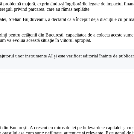
stă problemă majoră, exprimându-și îngrijorările legate de impactul finan
reguli privind parcarea, care au rămas neplătite.
ei, Stelian Bujduveanu, a declarat că a început deja discuțiile cu primari
binți pentru cetățenii din București, capacitatea de a colecta aceste sume 
m va evolua această situație în viitorul apropiat.
ajutorul unor instrumente AI și este verificat editorial înainte de public
din București. A crescut cu miros de tei pe bulevardele capitalei și cu su
 orașului așa cum sunt: nefiltrate, autentice și relevante. Este genul de j