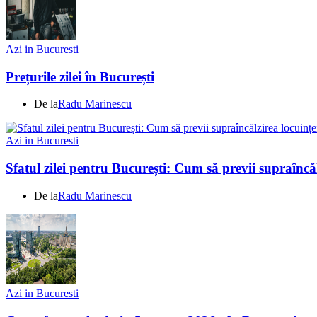
Azi in Bucuresti
Prețurile zilei în București
De la
Radu Marinescu
Azi in Bucuresti
Sfatul zilei pentru București: Cum să previi supraîncăl
De la
Radu Marinescu
Azi in Bucuresti