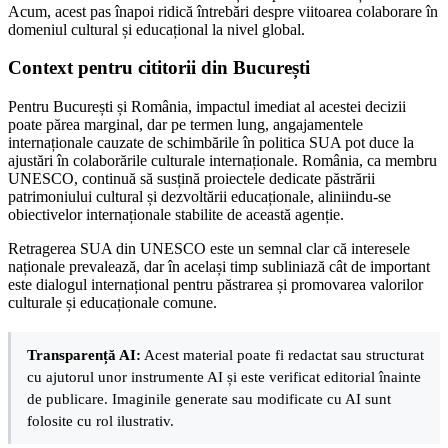
Acum, acest pas înapoi ridică întrebări despre viitoarea colaborare în
domeniul cultural și educațional la nivel global.
Context pentru cititorii din București
Pentru București și România, impactul imediat al acestei decizii
poate părea marginal, dar pe termen lung, angajamentele
internaționale cauzate de schimbările în politica SUA pot duce la
ajustări în colaborările culturale internaționale. România, ca membru
UNESCO, continuă să susțină proiectele dedicate păstrării
patrimoniului cultural și dezvoltării educaționale, aliniindu-se
obiectivelor internaționale stabilite de această agenție.
Retragerea SUA din UNESCO este un semnal clar că interesele
naționale prevalează, dar în același timp subliniază cât de important
este dialogul internațional pentru păstrarea și promovarea valorilor
culturale și educaționale comune.
Transparență AI:
Acest material poate fi redactat sau structurat
cu ajutorul unor instrumente AI și este verificat editorial înainte
de publicare. Imaginile generate sau modificate cu AI sunt
folosite cu rol ilustrativ.