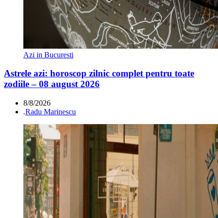
Azi in Bucuresti
Astrele azi: horoscop zilnic complet pentru toate
zodiile – 08 august 2026
8/8/2026
.
Radu Marinescu