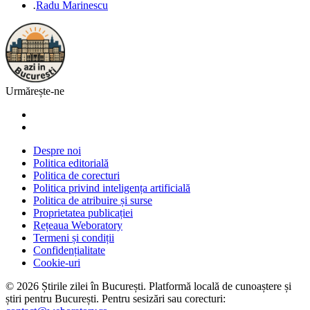
.
Radu Marinescu
Urmărește-ne
Despre noi
Politica editorială
Politica de corecturi
Politica privind inteligența artificială
Politica de atribuire și surse
Proprietatea publicației
Rețeaua Weboratory
Termeni și condiții
Confidențialitate
Cookie-uri
©
2026
Știrile zilei în București
. Platformă locală de cunoaștere și
știri pentru
București
. Pentru sesizări sau corecturi: