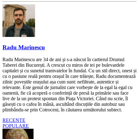
Radu Marinescu
Radu Marinescu are 34 de ani și s-a născut în cartierul Drumul
Taberei din București. A crescut cu miros de tei pe bulevardele
capitalei și cu sunetul tramvaielor în fundal. Cu un stil direct, onest și
cu o pasiune reală pentru orașul în care trăiește, Radu documentează
zilnic poveștile orașului așa cum sunt: nefiltrate, autentice și
relevante. Este genul de jurnalist care vorbește de la egal la egal cu
oamenii, fie că acoperă o conferință de presă la primărie sau face
live de la un protest spontan din Piața Victoriei. Când nu scrie, îl
găsești cu o cafea în mână, ascultând discuțiile din autobuz sau
plimbându-se prin Cotroceni, în căutarea următorului subiect.
RECENTE
POPULARE