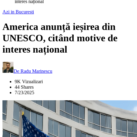
interes național
Azi in Bucuresti
America anunță ieșirea din
UNESCO, citând motive de
interes național
De
Radu Marinescu
9K Vizualizari
44 Shares
7/23/2025