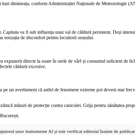
nă luni dimineața, conform Administrației Naționale de Meteorologie (
0, Capitala va fi sub influența unui val de căldură persistent. Deși inten
a senzația de disconfort pentru locuitorii orașului.
expunerii directe la soare în orele de vârf și consumul suficient de li
fectele căldurii excesive.
ca pe un avertisment că astfel de fenomene extreme pot deveni mai frecven
ilnică măsuri de protecție contra caniculei. Grija pentru sănătatea proprie 
 București.
ajutorul unor instrumente AI și este verificat editorial înainte de public