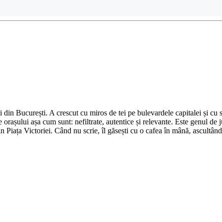
din București. A crescut cu miros de tei pe bulevardele capitalei și cu su
 orașului așa cum sunt: nefiltrate, autentice și relevante. Este genul de j
in Piața Victoriei. Când nu scrie, îl găsești cu o cafea în mână, ascultâ