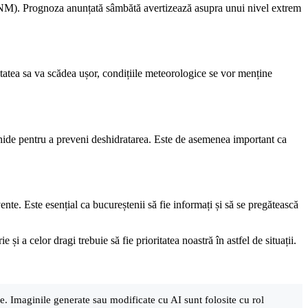
ANM). Prognoza anunțată sâmbătă avertizează asupra unui nivel extrem
sitatea sa va scădea ușor, condițiile meteorologice se vor menține
chide pentru a preveni deshidratarea. Este de asemenea important ca
te. Este esențial ca bucureștenii să fie informați și să se pregătească
și a celor dragi trebuie să fie prioritatea noastră în astfel de situații.
are. Imaginile generate sau modificate cu AI sunt folosite cu rol