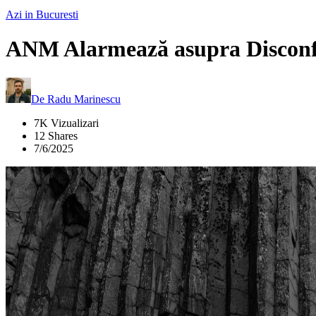
Azi in Bucuresti
ANM Alarmează asupra Disconfo
De
Radu Marinescu
7K Vizualizari
12 Shares
7/6/2025