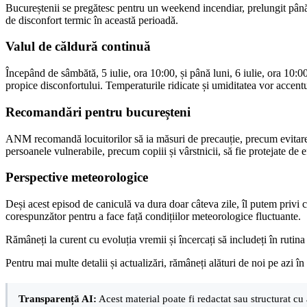
Bucureștenii se pregătesc pentru un weekend incendiar, prelungit pâ
de disconfort termic în această perioadă.
Valul de căldură continuă
Începând de sâmbătă, 5 iulie, ora 10:00, și până luni, 6 iulie, ora 10:0
propice disconfortului. Temperaturile ridicate și umiditatea vor accentu
Recomandări pentru bucureșteni
ANM recomandă locuitorilor să ia măsuri de precauție, precum evitarea 
persoanele vulnerabile, precum copiii și vârstnicii, să fie protejate de e
Perspective meteorologice
Deși acest episod de caniculă va dura doar câteva zile, îl putem privi 
corespunzător pentru a face față condițiilor meteorologice fluctuante.
Rămâneți la curent cu evoluția vremii și încercați să includeți în rutina z
Pentru mai multe detalii și actualizări, rămâneți alături de noi pe azi în
Transparență AI:
Acest material poate fi redactat sau structurat cu 