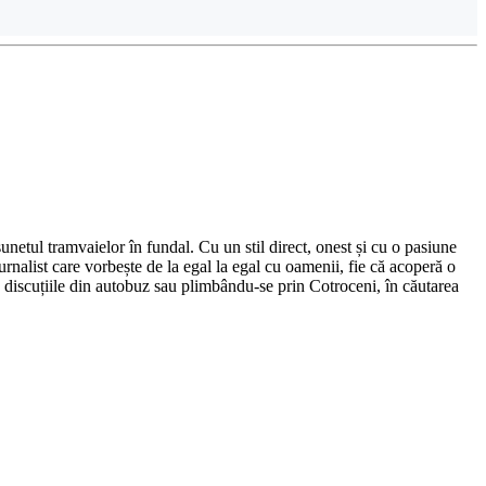
netul tramvaielor în fundal. Cu un stil direct, onest și cu o pasiune
urnalist care vorbește de la egal la egal cu oamenii, fie că acoperă o
nd discuțiile din autobuz sau plimbându-se prin Cotroceni, în căutarea