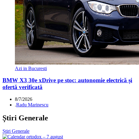
Azi in Bucuresti
BMW X3 30e xDrive pe stoc: autonomie electrică și
ofertă verificată
8/7/2026
.
Radu Marinescu
Știri Generale
Știri Generale