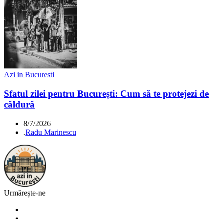
Azi in Bucuresti
Sfatul zilei pentru București: Cum să te protejezi de
căldură
8/7/2026
.
Radu Marinescu
Urmărește-ne