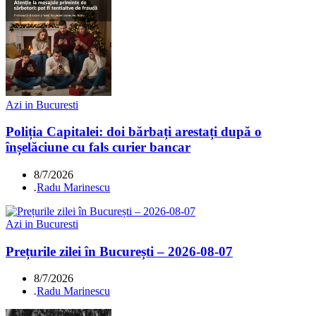
Azi in Bucuresti
Poliția Capitalei: doi bărbați arestați după o
înșelăciune cu fals curier bancar
8/7/2026
.
Radu Marinescu
Azi in Bucuresti
Prețurile zilei în București – 2026-08-07
8/7/2026
.
Radu Marinescu