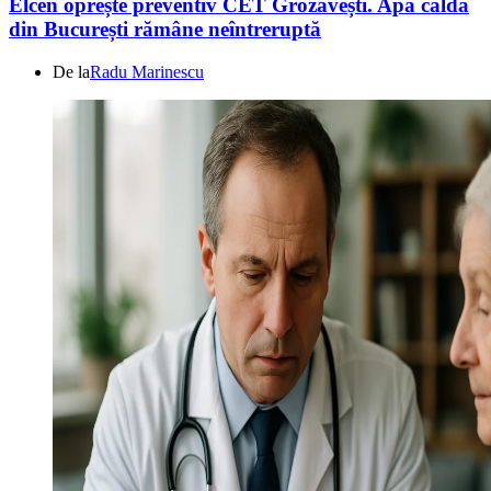
Elcen oprește preventiv CET Grozăvești. Apa caldă
din București rămâne neîntreruptă
De la
Radu Marinescu