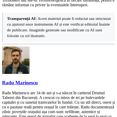
Termoalert sau site-ul Termoenergetica în fiecare dimineață, pentru a
rămâne informat cu privire la eventualele întreruperi.
Transparență AI:
Acest material poate fi redactat sau structurat
cu ajutorul unor instrumente AI și este verificat editorial înainte
de publicare. Imaginile generate sau modificate cu AI sunt
folosite cu rol ilustrativ.
Radu Marinescu
Radu Marinescu are 34 de ani și s-a născut în cartierul Drumul
Taberei din București. A crescut cu miros de tei pe bulevardele
capitalei și cu sunetul tramvaielor în fundal. Cu un stil direct, onest și
cu o pasiune reală pentru orașul în care trăiește, Radu documentează
zilnic poveștile orașului așa cum sunt: nefiltrate, autentice și
relevante. Este genul de jurnalist care vorbește de la egal la egal cu