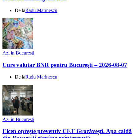
De la
Radu Marinescu
Azi in Bucuresti
Curs valutar BNR pentru București – 2026-08-07
De la
Radu Marinescu
Azi in Bucuresti
Elcen oprește preventiv CET Grozăvești. Apa caldă
din București rămâne neîntreruptă