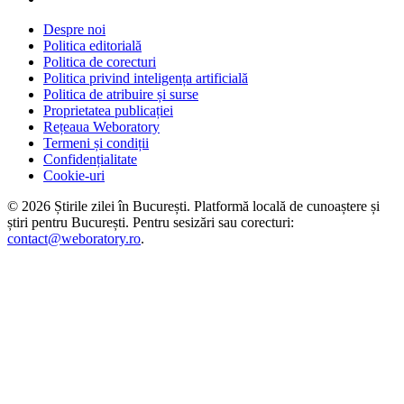
Despre noi
Politica editorială
Politica de corecturi
Politica privind inteligența artificială
Politica de atribuire și surse
Proprietatea publicației
Rețeaua Weboratory
Termeni și condiții
Confidențialitate
Cookie-uri
©
2026
Știrile zilei în București
. Platformă locală de cunoaștere și
știri pentru
București
. Pentru sesizări sau corecturi:
contact@weboratory.ro
.