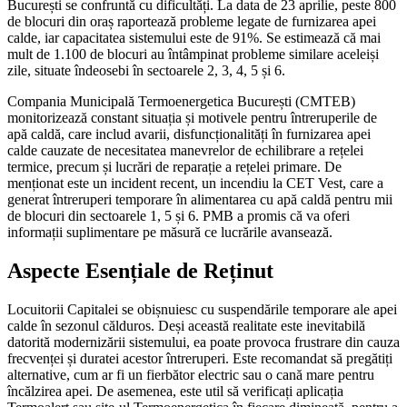
București se confruntă cu dificultăți. La data de 23 aprilie, peste 800
de blocuri din oraș raportează probleme legate de furnizarea apei
calde, iar capacitatea sistemului este de 91%. Se estimează că mai
mult de 1.100 de blocuri au întâmpinat probleme similare aceleiși
zile, situate îndeosebi în sectoarele 2, 3, 4, 5 și 6.
Compania Municipală Termoenergetica București (CMTEB)
monitorizează constant situația și motivele pentru întreruperile de
apă caldă, care includ avarii, disfuncționalități în furnizarea apei
calde cauzate de necesitatea manevrelor de echilibrare a rețelei
termice, precum și lucrări de reparație a rețelei primare. De
menționat este un incident recent, un incendiu la CET Vest, care a
generat întreruperi temporare în alimentarea cu apă caldă pentru mii
de blocuri din sectoarele 1, 5 și 6. PMB a promis că va oferi
informații suplimentare pe măsură ce lucrările avansează.
Aspecte Esențiale de Reținut
Locuitorii Capitalei se obișnuiesc cu suspendările temporare ale apei
calde în sezonul călduros. Deși această realitate este inevitabilă
datorită modernizării sistemului, ea poate provoca frustrare din cauza
frecvenței și duratei acestor întreruperi. Este recomandat să pregătiți
alternative, cum ar fi un fierbător electric sau o cană mare pentru
încălzirea apei. De asemenea, este util să verificați aplicația