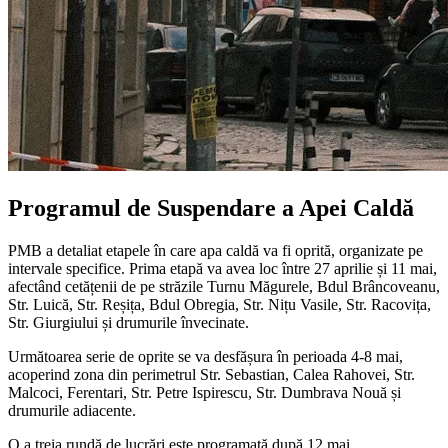
Programul de Suspendare a Apei Caldă
PMB a detaliat etapele în care apa caldă va fi oprită, organizate pe
intervale specifice. Prima etapă va avea loc între 27 aprilie și 11 mai,
afectând cetățenii de pe străzile Turnu Măgurele, Bdul Brâncoveanu,
Str. Luică, Str. Reșița, Bdul Obregia, Str. Nițu Vasile, Str. Racovița,
Str. Giurgiului și drumurile învecinate.
Următoarea serie de oprite se va desfășura în perioada 4-8 mai,
acoperind zona din perimetrul Str. Sebastian, Calea Rahovei, Str.
Malcoci, Ferentari, Str. Petre Ispirescu, Str. Dumbrava Nouă și
drumurile adiacente.
O a treia rundă de lucrări este programată după 12 mai,