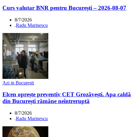
Curs valutar BNR pentru București – 2026-08-07
8/7/2026
.
Radu Marinescu
Azi in Bucuresti
Elcen oprește preventiv CET Grozăvești. Apa caldă
din București rămâne neîntreruptă
8/7/2026
.
Radu Marinescu