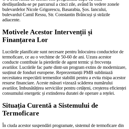
desfășurându-se pe parcursul a cinci zile, având în vedere zonele
bulevardelor Nicole Grigorescu, Basarabia, Șos. Iancului,
bulevardul Camil Ressu, Str. Constantin Brâncuși și străzile
adiacente.
Motivele Acestor Intervenții și
Finanțarea Lor
Lucrările planificate sunt necesare pentru înlocuirea conductelor de
termoficare, ce au o vechime de 50-60 de ani. Uzura acestor
conducte contribuie la pierderile de agent termic și frecvența
avariilor. Lucrările fac parte dintr-un program extins de modernizare,
susținut de fonduri europene. Reprezentanții PMB subliniază
necesitatea respectării termenilor stabiliti pentru a evita risipa acestor
resurse financiare. Aceste măsuri vizează scăderea numărului
avariilor, îmbunătățirea serviciilor pentru cetățeni, creșterea eficienței
consumului energetic și extinderea duratei de operare a rețelei.
Situația Curentă a Sistemului de
Termoficare
În ciuda acestor suspendări programate, sistemul de termoficare din