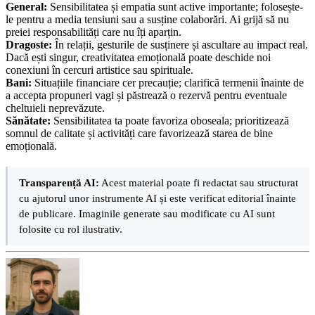
General:
Sensibilitatea și empatia sunt active importante; folosește-
le pentru a media tensiuni sau a susține colaborări. Ai grijă să nu
preiei responsabilități care nu îți aparțin.
Dragoste:
În relații, gesturile de susținere și ascultare au impact real.
Dacă ești singur, creativitatea emoțională poate deschide noi
conexiuni în cercuri artistice sau spirituale.
Bani:
Situațiile financiare cer precauție; clarifică termenii înainte de
a accepta propuneri vagi și păstrează o rezervă pentru eventuale
cheltuieli neprevăzute.
Sănătate:
Sensibilitatea ta poate favoriza oboseala; prioritizează
somnul de calitate și activități care favorizează starea de bine
emoțională.
Transparență AI:
Acest material poate fi redactat sau structurat
cu ajutorul unor instrumente AI și este verificat editorial înainte
de publicare. Imaginile generate sau modificate cu AI sunt
folosite cu rol ilustrativ.