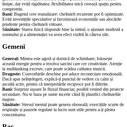
liniște, dar evită rigiditatea; flexibilitatea mică creează spațiu pentru
compromis.
Bani:
Bugetul cere reanalizare: cheltuieli recurente pot fi optimizate.
Evită investițiile speculative și favorizează economiile sau alocările
prudente pentru cheltuieli viitoare.
Sănătate:
Starea fizică răspunde bine la rutină; o ajustare modestă a
somnului și a alimentației va avea efect vizibil în câteva zile.
Gemeni
General:
Mintea este ageră și dornică de schimbare; folosește
această energie pentru a rezolva sarcini care cer creativitate. Atenție
la multitasking excesiv, care poate scădea calitatea muncii.
Dragoste:
Convorbirile deschise pot aduce reconectare emoțională.
Dacă apar neînțelegeri, explică-ți punctul de vedere cu calm și
ascultă activ, pentru că interpretările reciproce pot fi diferite.
Bani:
Surprize ușoare în fluxul financiar, posibil venind din proiecte
secundare. Nu te baza pe sume incerte când îți planifici cheltuielile
majore.
Sănătate:
Stresul mental poate genera oboseală; exercițiile scurte de
respirație și pauzele regulate la lucru sunt utile pentru a-ți păstra
concentrarea.
Rac