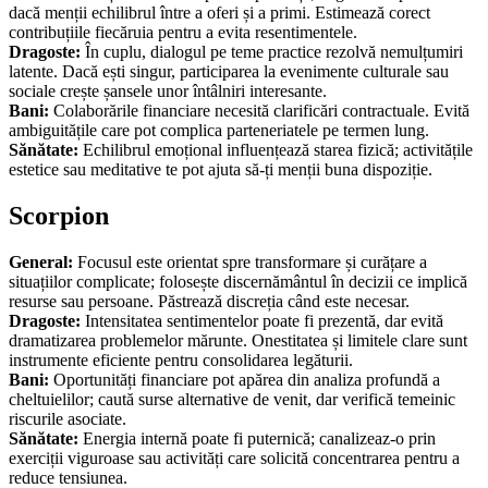
dacă menții echilibrul între a oferi și a primi. Estimează corect
contribuțiile fiecăruia pentru a evita resentimentele.
Dragoste:
În cuplu, dialogul pe teme practice rezolvă nemulțumiri
latente. Dacă ești singur, participarea la evenimente culturale sau
sociale crește șansele unor întâlniri interesante.
Bani:
Colaborările financiare necesită clarificări contractuale. Evită
ambiguitățile care pot complica parteneriatele pe termen lung.
Sănătate:
Echilibrul emoțional influențează starea fizică; activitățile
estetice sau meditative te pot ajuta să-ți menții buna dispoziție.
Scorpion
General:
Focusul este orientat spre transformare și curățare a
situațiilor complicate; folosește discernământul în decizii ce implică
resurse sau persoane. Păstrează discreția când este necesar.
Dragoste:
Intensitatea sentimentelor poate fi prezentă, dar evită
dramatizarea problemelor mărunte. Onestitatea și limitele clare sunt
instrumente eficiente pentru consolidarea legăturii.
Bani:
Oportunități financiare pot apărea din analiza profundă a
cheltuielilor; caută surse alternative de venit, dar verifică temeinic
riscurile asociate.
Sănătate:
Energia internă poate fi puternică; canalizeaz-o prin
exerciții viguroase sau activități care solicită concentrarea pentru a
reduce tensiunea.