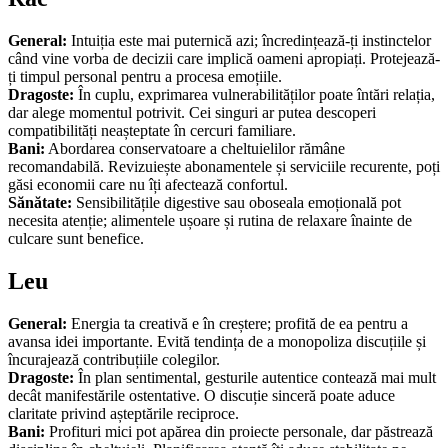
General:
Intuiția este mai puternică azi; încredințează-ți instinctelor
când vine vorba de decizii care implică oameni apropiați. Protejează-
ți timpul personal pentru a procesa emoțiile.
Dragoste:
În cuplu, exprimarea vulnerabilităților poate întări relația,
dar alege momentul potrivit. Cei singuri ar putea descoperi
compatibilități neașteptate în cercuri familiare.
Bani:
Abordarea conservatoare a cheltuielilor rămâne
recomandabilă. Revizuiește abonamentele și serviciile recurente, poți
găsi economii care nu îți afectează confortul.
Sănătate:
Sensibilitățile digestive sau oboseala emoțională pot
necesita atenție; alimentele ușoare și rutina de relaxare înainte de
culcare sunt benefice.
Leu
General:
Energia ta creativă e în creștere; profită de ea pentru a
avansa idei importante. Evită tendința de a monopoliza discuțiile și
încurajează contribuțiile colegilor.
Dragoste:
În plan sentimental, gesturile autentice contează mai mult
decât manifestările ostentative. O discuție sinceră poate aduce
claritate privind așteptările reciproce.
Bani:
Profituri mici pot apărea din proiecte personale, dar păstrează