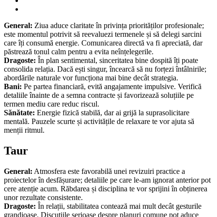
General:
Ziua aduce claritate în privința priorităților profesionale;
este momentul potrivit să reevaluezi termenele și să delegi sarcini
care îți consumă energie. Comunicarea directă va fi apreciată, dar
păstrează tonul calm pentru a evita neînțelegerile.
Dragoste:
În plan sentimental, sinceritatea bine dospită îți poate
consolida relația. Dacă ești singur, încearcă să nu forțezi întâlnirile;
abordările naturale vor funcționa mai bine decât strategia.
Bani:
Pe partea financiară, evită angajamente impulsive. Verifică
detaliile înainte de a semna contracte și favorizează soluțiile pe
termen mediu care reduc riscul.
Sănătate:
Energie fizică stabilă, dar ai grijă la suprasolicitare
mentală. Pauzele scurte și activitățile de relaxare te vor ajuta să
menții ritmul.
Taur
General:
Atmosfera este favorabilă unei revizuiri practice a
proiectelor în desfășurare; detaliile pe care le-am ignorat anterior pot
cere atenție acum. Răbdarea și disciplina te vor sprijini în obținerea
unor rezultate consistente.
Dragoste:
În relații, stabilitatea contează mai mult decât gesturile
grandioase. Discuțiile serioase despre planuri comune pot aduce