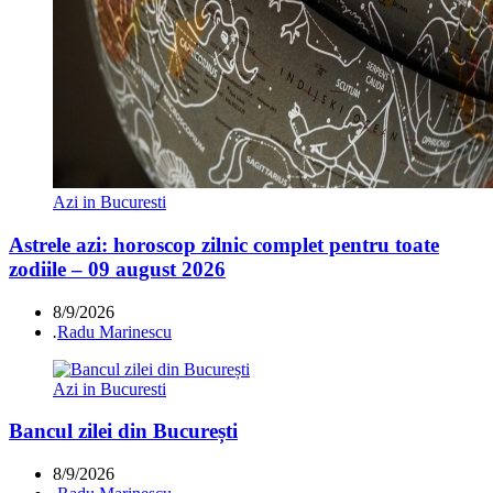
Azi in Bucuresti
Astrele azi: horoscop zilnic complet pentru toate
zodiile – 09 august 2026
8/9/2026
.
Radu Marinescu
Azi in Bucuresti
Bancul zilei din București
8/9/2026