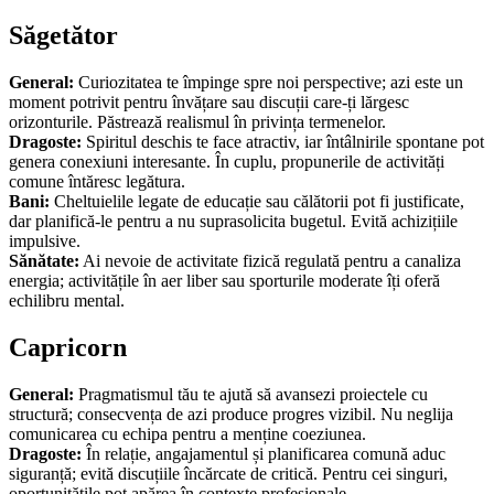
Săgetător
General:
Curiozitatea te împinge spre noi perspective; azi este un
moment potrivit pentru învățare sau discuții care-ți lărgesc
orizonturile. Păstrează realismul în privința termenelor.
Dragoste:
Spiritul deschis te face atractiv, iar întâlnirile spontane pot
genera conexiuni interesante. În cuplu, propunerile de activități
comune întăresc legătura.
Bani:
Cheltuielile legate de educație sau călătorii pot fi justificate,
dar planifică-le pentru a nu suprasolicita bugetul. Evită achizițiile
impulsive.
Sănătate:
Ai nevoie de activitate fizică regulată pentru a canaliza
energia; activitățile în aer liber sau sporturile moderate îți oferă
echilibru mental.
Capricorn
General:
Pragmatismul tău te ajută să avansezi proiectele cu
structură; consecvența de azi produce progres vizibil. Nu neglija
comunicarea cu echipa pentru a menține coeziunea.
Dragoste:
În relație, angajamentul și planificarea comună aduc
siguranță; evită discuțiile încărcate de critică. Pentru cei singuri,
oportunitățile pot apărea în contexte profesionale.