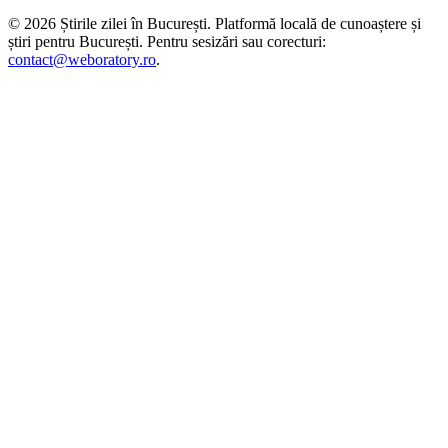
©
2026
Știrile zilei în București
. Platformă locală de cunoaștere și
știri pentru
București
. Pentru sesizări sau corecturi:
contact@weboratory.ro
.