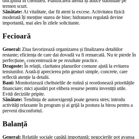
disciplina în cheltuieli. Planificarea atentă îți aduce stabilitate pe
termen scurt.
Sănătate:
Ai vitalitate, dar fii atent la excese. Activitatea fizică
moderată îți menține starea de bine; hidratarea regulată devine
importantă, mai ales în zilele solicitante.
Fecioară
General:
Ziua favorizează organizarea și finalizarea detaliilor
restante; eficiența de care dai dovadă va fi remarcată. Nu te pierde în
perfecțiune, concentrează-te pe rezultate practice.
Dragoste:
În relații, claritatea planurilor comune ajută la evitarea
tensiunilor. Arată-ți aprecierea prin gesturi simple, concrete, care
reflectă atenție la detalii.
Bani:
Monitorizează cheltuielile de rutină și reordonează prioritățile
financiare; mici ajustări pot elibera resurse pentru investiții utile.
Evită deciziile pripite.
Sănătate:
Tendința de autoexigență poate genera stres; introdu
activități relaxante în program și ai grijă la postura la birou pentru a
preveni disconfortul.
Balanță
General:
Relațiile sociale capătă importanță; negocierile pot avansa