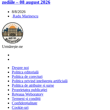
zodiile – 08 august 2026
8/8/2026
.
Radu Marinescu
Urmărește-ne
Despre noi
Politica editorială
Politica de corecturi
Politica privind inteligența artificială
Politica de atribuire și surse
Proprietatea publicației
Rețeaua Weboratory
Termeni și condiții
Confidențialitate
Cookie-uri