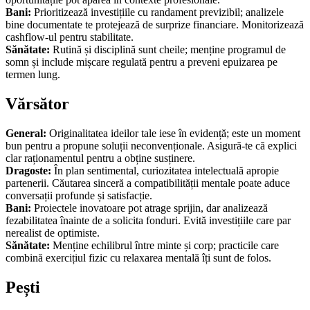
Bani:
Prioritizează investițiile cu randament previzibil; analizele
bine documentate te protejează de surprize financiare. Monitorizează
cashflow-ul pentru stabilitate.
Sănătate:
Rutină și disciplină sunt cheile; menține programul de
somn și include mișcare regulată pentru a preveni epuizarea pe
termen lung.
Vărsător
General:
Originalitatea ideilor tale iese în evidență; este un moment
bun pentru a propune soluții neconvenționale. Asigură-te că explici
clar raționamentul pentru a obține susținere.
Dragoste:
În plan sentimental, curiozitatea intelectuală apropie
partenerii. Căutarea sinceră a compatibilității mentale poate aduce
conversații profunde și satisfacție.
Bani:
Proiectele inovatoare pot atrage sprijin, dar analizează
fezabilitatea înainte de a solicita fonduri. Evită investițiile care par
nerealist de optimiste.
Sănătate:
Menține echilibrul între minte și corp; practicile care
combină exercițiul fizic cu relaxarea mentală îți sunt de folos.
Pești