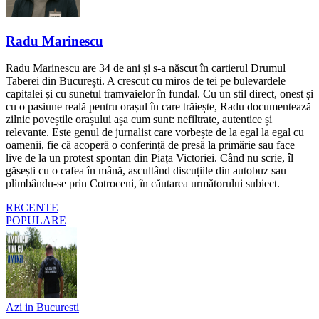
Radu Marinescu
Radu Marinescu are 34 de ani și s-a născut în cartierul Drumul
Taberei din București. A crescut cu miros de tei pe bulevardele
capitalei și cu sunetul tramvaielor în fundal. Cu un stil direct, onest și
cu o pasiune reală pentru orașul în care trăiește, Radu documentează
zilnic poveștile orașului așa cum sunt: nefiltrate, autentice și
relevante. Este genul de jurnalist care vorbește de la egal la egal cu
oamenii, fie că acoperă o conferință de presă la primărie sau face
live de la un protest spontan din Piața Victoriei. Când nu scrie, îl
găsești cu o cafea în mână, ascultând discuțiile din autobuz sau
plimbându-se prin Cotroceni, în căutarea următorului subiect.
RECENTE
POPULARE
Azi in Bucuresti