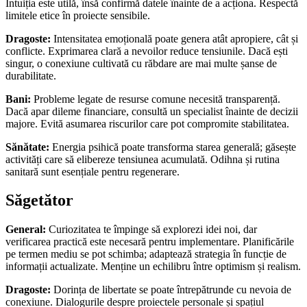
Intuiția este utilă, însă confirmă datele înainte de a acționa. Respectă
limitele etice în proiecte sensibile.
Dragoste:
Intensitatea emoțională poate genera atât apropiere, cât și
conflicte. Exprimarea clară a nevoilor reduce tensiunile. Dacă ești
singur, o conexiune cultivată cu răbdare are mai multe șanse de
durabilitate.
Bani:
Probleme legate de resurse comune necesită transparență.
Dacă apar dileme financiare, consultă un specialist înainte de decizii
majore. Evită asumarea riscurilor care pot compromite stabilitatea.
Sănătate:
Energia psihică poate transforma starea generală; găsește
activități care să elibereze tensiunea acumulată. Odihna și rutina
sanitară sunt esențiale pentru regenerare.
Săgetător
General:
Curiozitatea te împinge să explorezi idei noi, dar
verificarea practică este necesară pentru implementare. Planificările
pe termen mediu se pot schimba; adaptează strategia în funcție de
informații actualizate. Menține un echilibru între optimism și realism.
Dragoste:
Dorința de libertate se poate întrepătrunde cu nevoia de
conexiune. Dialogurile despre proiectele personale și spațiul