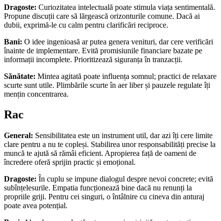
Dragoste:
Curiozitatea intelectuală poate stimula viața sentimentală.
Propune discuții care să lărgească orizonturile comune. Dacă ai
dubii, exprimă-le cu calm pentru clarificări reciproce.
Bani:
O idee ingenioasă ar putea genera venituri, dar cere verificări
înainte de implementare. Evită promisiunile financiare bazate pe
informații incomplete. Prioritizează siguranța în tranzacții.
Sănătate:
Mintea agitată poate influența somnul; practici de relaxare
scurte sunt utile. Plimbările scurte în aer liber și pauzele regulate îți
mențin concentrarea.
Rac
General:
Sensibilitatea este un instrument util, dar azi îți cere limite
clare pentru a nu te copleși. Stabilirea unor responsabilități precise la
muncă te ajută să rămâi eficient. Apropierea față de oameni de
încredere oferă sprijin practic și emoțional.
Dragoste:
În cuplu se impune dialogul despre nevoi concrete; evită
subînțelesurile. Empatia funcționează bine dacă nu renunți la
propriile griji. Pentru cei singuri, o întâlnire cu cineva din anturaj
poate avea potențial.