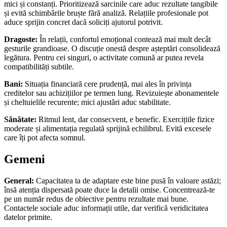
mici și constanți. Prioritizează sarcinile care aduc rezultate tangibile
și evită schimbările bruște fără analiză. Relațiile profesionale pot
aduce sprijin concret dacă soliciți ajutorul potrivit.
Dragoste:
În relații, confortul emoțional contează mai mult decât
gesturile grandioase. O discuție onestă despre așteptări consolidează
legătura. Pentru cei singuri, o activitate comună ar putea revela
compatibilități subtile.
Bani:
Situația financiară cere prudență, mai ales în privința
creditelor sau achizițiilor pe termen lung. Revizuiește abonamentele
și cheltuielile recurente; mici ajustări aduc stabilitate.
Sănătate:
Ritmul lent, dar consecvent, e benefic. Exercițiile fizice
moderate și alimentația regulată sprijină echilibrul. Evită excesele
care îți pot afecta somnul.
Gemeni
General:
Capacitatea ta de adaptare este bine pusă în valoare astăzi;
însă atenția dispersată poate duce la detalii omise. Concentrează-te
pe un număr redus de obiective pentru rezultate mai bune.
Contactele sociale aduc informații utile, dar verifică veridicitatea
datelor primite.