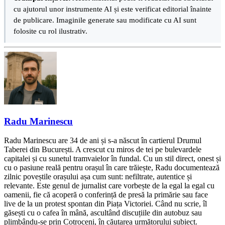
cu ajutorul unor instrumente AI și este verificat editorial înainte
de publicare. Imaginile generate sau modificate cu AI sunt
folosite cu rol ilustrativ.
Radu Marinescu
Radu Marinescu are 34 de ani și s-a născut în cartierul Drumul
Taberei din București. A crescut cu miros de tei pe bulevardele
capitalei și cu sunetul tramvaielor în fundal. Cu un stil direct, onest și
cu o pasiune reală pentru orașul în care trăiește, Radu documentează
zilnic poveștile orașului așa cum sunt: nefiltrate, autentice și
relevante. Este genul de jurnalist care vorbește de la egal la egal cu
oamenii, fie că acoperă o conferință de presă la primărie sau face
live de la un protest spontan din Piața Victoriei. Când nu scrie, îl
găsești cu o cafea în mână, ascultând discuțiile din autobuz sau
plimbându-se prin Cotroceni, în căutarea următorului subiect.