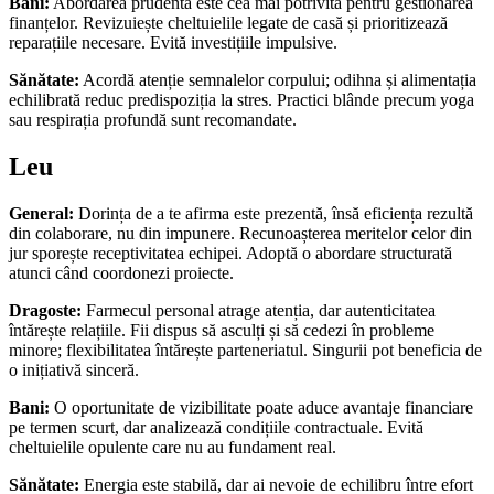
Bani:
Abordarea prudentă este cea mai potrivită pentru gestionarea
finanțelor. Revizuiește cheltuielile legate de casă și prioritizează
reparațiile necesare. Evită investițiile impulsive.
Sănătate:
Acordă atenție semnalelor corpului; odihna și alimentația
echilibrată reduc predispoziția la stres. Practici blânde precum yoga
sau respirația profundă sunt recomandate.
Leu
General:
Dorința de a te afirma este prezentă, însă eficiența rezultă
din colaborare, nu din impunere. Recunoașterea meritelor celor din
jur sporește receptivitatea echipei. Adoptă o abordare structurată
atunci când coordonezi proiecte.
Dragoste:
Farmecul personal atrage atenția, dar autenticitatea
întărește relațiile. Fii dispus să asculți și să cedezi în probleme
minore; flexibilitatea întărește parteneriatul. Singurii pot beneficia de
o inițiativă sinceră.
Bani:
O oportunitate de vizibilitate poate aduce avantaje financiare
pe termen scurt, dar analizează condițiile contractuale. Evită
cheltuielile opulente care nu au fundament real.
Sănătate:
Energia este stabilă, dar ai nevoie de echilibru între efort