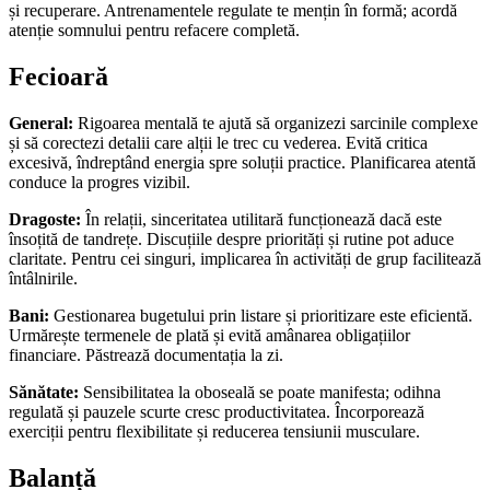
și recuperare. Antrenamentele regulate te mențin în formă; acordă
atenție somnului pentru refacere completă.
Fecioară
General:
Rigoarea mentală te ajută să organizezi sarcinile complexe
și să corectezi detalii care alții le trec cu vederea. Evită critica
excesivă, îndreptând energia spre soluții practice. Planificarea atentă
conduce la progres vizibil.
Dragoste:
În relații, sinceritatea utilitară funcționează dacă este
însoțită de tandrețe. Discuțiile despre priorități și rutine pot aduce
claritate. Pentru cei singuri, implicarea în activități de grup facilitează
întâlnirile.
Bani:
Gestionarea bugetului prin listare și prioritizare este eficientă.
Urmărește termenele de plată și evită amânarea obligațiilor
financiare. Păstrează documentația la zi.
Sănătate:
Sensibilitatea la oboseală se poate manifesta; odihna
regulată și pauzele scurte cresc productivitatea. Încorporează
exerciții pentru flexibilitate și reducerea tensiunii musculare.
Balanță