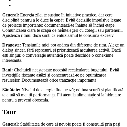
General:
Energia zilei te susține în inițiative practice, dar cere
disciplină pentru a le duce la capăt. Evită deciziile impulsive legate
de proiecte importante; documentează-te înainte să închei etape.
Comunicarea clară te scapă de neînțelegeri cu colegii sau partenerii.
Ajustează ritmul dacă simți că entuziasmul te consumă excesiv.
Dragoste:
Tensiunile mici pot apărea din diferențe de ritm. Alege un
dialog sincer, fără reproșuri, și prioritizează ascultarea activă. Dacă
ești singur, o conversație autentică poate deschide o conexiune
interesantă.
Bani:
Cheltuieli neașteptate necesită recalcularea bugetului. Evită
investițiile riscante astăzi și concentrează-te pe optimizarea
resurselor. Documentează orice tranzacție importantă.
Sănătate:
Nivelul de energie fluctuează; odihna scurtă și planificată
te ajută să menții performanța. Fii atent la alimentație și la hidratare
pentru a preveni oboseala.
Taur
General:
Stabilitatea de care ai nevoie poate fi construită prin pași