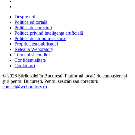
Despre noi
Politica editorială
Politica de corecturi
Politica privind inteligența artificială
Politica de atribuire și surse
Proprietatea publicației
Rețeaua Weboratory
Termeni și condiții
Confidențialitate
Cookie-uri
©
2026
Știrile zilei în București
. Platformă locală de cunoaștere și
știri pentru
București
. Pentru sesizări sau corecturi:
contact@weboratory.ro
.