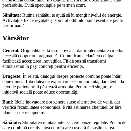
preferabile. Evită speculațiile pe termen scurt.
Sănătate:
Rutina sănătății te ajută să îți menții nivelul de energie.
Activitățile fizice regulate și somnul odihnitor sunt esențiale pentru
performanță.
Vărsător
General:
Originalitatea ta iese la iveală, dar implementarea ideilor
necesită cooperare pragmatică. Comunicarea clară cu echipa
facilitează acceptarea inovațiilor. Fii dispus să transformi
entuziasmul în pași concreți pentru eficiență.
Dragoste:
În relații, dialogul despre proiecte comune poate întări
conexiunea. Libertatea de exprimare este importantă, dar atenția la
nevoile partenerului păstrează armonia. Pentru cei singuri, o
inițiativă socială poate aduce oportunități.
Bani:
Ideile inovatoare pot genera surse alternative de venit, dar
verifică fezabilitatea economică. Evită asumarea cheltuielilor fără
plan clar de recuperare.
Sănătate:
Stimularea mintală intensă cere pauze regulate. Practicile
care combină creativitatea cu mișcarea ușoară îți susțin starea