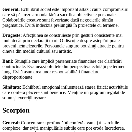
General:
Echilibrul social este important astăzi; caută compromisuri
care să păstreze armonia fără a sacrifica obiectivele personale.
Colaborările creative sunt favorizate dacă negocierile rămân
pragmatice. Evită indecizia prelungită în proiectele cu termene.
Dragoste:
Afecțiunea se construiește prin gesturi consistente mai
mult decât prin declarații mari. O discuție despre așteptări poate
preveni neînțelegerile. Persoanele singure pot simți atracție pentru
cineva din mediul cultural sau artistic.
Bani:
Situațiile care implică parteneriate financiare cer clarificări
contractuale. Evaluează ofertele din perspectiva echității pe termen
lung. Evită asumarea unor responsabilități financiare
disproportionate.
Sănătate:
Echilibrul emoțional influențează starea fizică; activitățile
care conferă plăcere sunt benefice. Menține un program regulat de
somn și exerciții ușoare.
Scorpion
General:
Concentrarea profundă îți conferă avantaj în sarcinile
complexe, dar evită manipulările subtile care pot eroda încrederea.