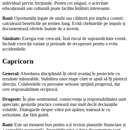
individual previn fricțiunile. Pentru cei singuri, o activitate
educațională sau culturală poate facilita întâlniri interesante.
Bani:
Oportunități legate de studii sau călătorii pot implica costuri;
calculează beneficiile pe termen lung. Evită cheltuielile pe impuls și
documentează ofertele înainte de a investi.
Sănătate:
Energia este crescută, însă riscul de suprasolicitare există.
Include exerciții variate și perioade de recuperare pentru a evita
accidentările.
Capricorn
General:
Abordarea disciplinată îți oferă avantaj în proiectele cu
rezultate măsurabile. Stabilirea unor etape clare te ajută să îți păstrezi
direcția. Colaborările cu persoane serioase sprijină progresul, dar
cere responsabilitate reciprocă.
Dragoste:
În plan sentimental, consecvența și responsabilitatea sunt
apreciate; gesturile practice contează mai mult decât declarațiile
volubile. Dialogurile despre viitor pot apărea; tratează-le cu
seriozitate, dar fără grabă.
Bani:
Este un moment bun pentru a-ți revizui planurile financiare și
a consolida economiile. Investițiile mici și bine documentate sunt