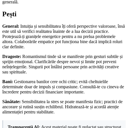
generală.
Pești
General:
Intuiția și sensibilitatea îți oferă perspective valoroase, însă
este util să verifici realitatea înainte de a lua decizii practice.
Protejează-ți granițele energetice pentru a nu prelua problemele
altora. Colaborările empatice pot funcționa bine dacă implică roluri
clar definite.
Dragoste:
Romantismul tinde să se manifeste prin gesturi subtile și
sprijin emoțional. Clarificările despre nevoi și limite pot preveni
neînțelegerile. Singurii pot întâlni persoane prin activități creative
sau spirituale.
Bani:
Gestionarea banilor cere ochi critic; evită cheltuielile
determinate doar de impuls și compasiune. Consultă-te cu cineva de
încredere pentru decizii financiare importante.
Sănătate:
Sensibilitatea la stres se poate manifesta fizic; practici de
ancorare și rutină susțin echilibrul. Hidratează-te și acordă atenție
alimentației pentru stabilitate.
Transparență AI:
Acest material poate fi redactat sau structurat