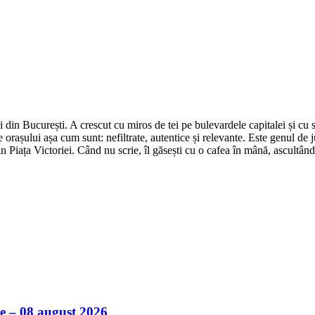
din București. A crescut cu miros de tei pe bulevardele capitalei și cu su
 orașului așa cum sunt: nefiltrate, autentice și relevante. Este genul de j
in Piața Victoriei. Când nu scrie, îl găsești cu o cafea în mână, ascultâ
ile – 08 august 2026