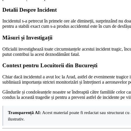
Detalii Despre Incident
Incidentul s-a petrecut în primele ore ale dimineții, surprinzând nu doar 
pentru a stabili exact cum s-a produs accidentul este în curs de desfășu
Măsuri și Investigații
Oficialii investighează toate circumstanțele acestui incident tragic, înc
putut contribui la acest deznodământ fatal.
Context pentru Locuitorii din București
Chiar dacă incidentul a avut loc la Arad, astfel de evenimente tragice
subliniază importanța strictei monitorizări și întrețineri a aeronavelor pe
Gândurile și condoleanțele noastre se îndreaptă către familiile celor car
condus la această tragedie și pentru a preveni astfel de incidente pe vii
Transparență AI:
Acest material poate fi redactat sau structurat cu 
ilustrativ.