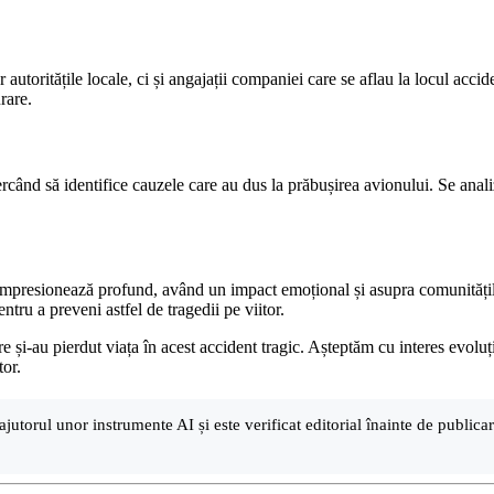
autoritățile locale, ci și angajații companiei care se aflau la locul accide
rare.
ercând să identifice cauzele care au dus la prăbușirea avionului. Se anali
 impresionează profund, având un impact emoțional și asupra comunitățilo
ntru a preveni astfel de tragedii pe viitor.
e și-au pierdut viața în acest accident tragic. Așteptăm cu interes evoluț
tor.
ajutorul unor instrumente AI și este verificat editorial înainte de public