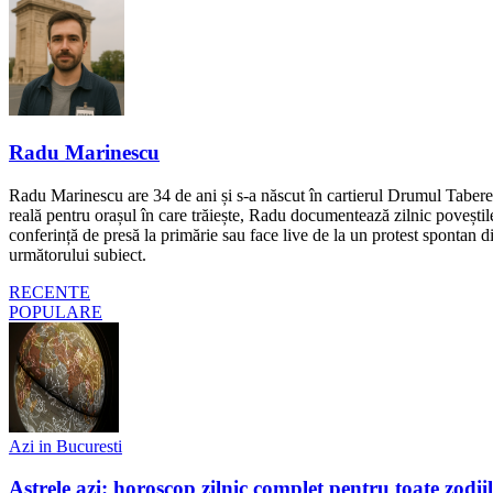
Radu Marinescu
Radu Marinescu are 34 de ani și s-a născut în cartierul Drumul Taberei 
reală pentru orașul în care trăiește, Radu documentează zilnic poveștile
conferință de presă la primărie sau face live de la un protest spontan d
următorului subiect.
RECENTE
POPULARE
Azi in Bucuresti
Astrele azi: horoscop zilnic complet pentru toate zodi