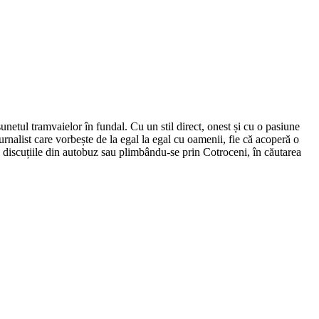
netul tramvaielor în fundal. Cu un stil direct, onest și cu o pasiune
urnalist care vorbește de la egal la egal cu oamenii, fie că acoperă o
nd discuțiile din autobuz sau plimbându-se prin Cotroceni, în căutarea