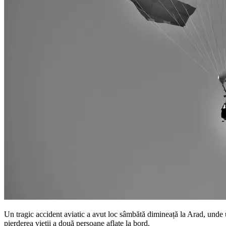
Un tragic accident aviatic a avut loc sâmbătă dimineață la Arad, unde 
pierderea vieții a două persoane aflate la bord.