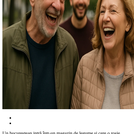
Un bucureștean intră într-un magazin de legume și cere o roșie.