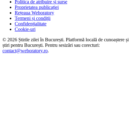
Politica de atribuire și surse
Proprietatea publicației
Rețeaua Weboratory
Termeni și condiții
Confidențialitate
Cookie-uri
©
2026
Știrile zilei în București
. Platformă locală de cunoaștere și
știri pentru
București
. Pentru sesizări sau corecturi:
contact@weboratory.ro
.