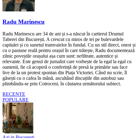
Radu Marinescu
Radu Marinescu are 34 de ani și s-a născut în cartierul Drumul
Taberei din București. A crescut cu miros de tei pe bulevardele
capitalei și cu sunetul tramvaielor în fundal. Cu un stil direct, onest și
cu o pasiune reală pentru orașul în care trăiește, Radu documentează
zilnic poveștile orașului așa cum sunt: nefiltrate, autentice și
relevante. Este genul de jurnalist care vorbește de la egal la egal cu
oamenii, fie că acoperă o conferință de presă la primărie sau face
live de la un protest spontan din Piața Victoriei. Când nu scrie, îl
găsești cu o cafea în mână, ascultând discuțiile din autobuz sau
plimbându-se prin Cotroceni, în căutarea următorului subiect.
RECENTE
POPULARE
Azi in Bucuresti