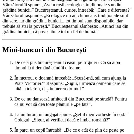
Vânzătorul îi spune: „Avem roșii ecologice, tradiționale sau din
grădina bunicii.” Bucureșteanul, curios, întreabă: „Care e diferența?”
Vânzătorul răspunde: „Ecologice nu au chimicale, tradiționale sunt
din sere, iar din grădina bunicii... tot timpul sunt disponibile, dar
trebuie să stai la povești.” Bucureșteanul zâmbește: „Atunci iau din
grădina bunicii, că povestitul e tot un fel de hrană.”
Mini-bancuri din București
De ce a pus bucureșteanul ceasul pe frigider? Ca să aibă
timpul la îndemână când îi e foame.
În metrou, o doamnă întreabă: „Scuză-mă, știi cum ajung la
Piața Victoriei?” Răspuns: „Sigur, urmează oamenii care se
uită la telefon, ei știu mereu drumul.”
De ce nu dansează arhitecții din București pe stradă? Pentru
că nu vor să dea toate planurile „pe față”.
La un birou, un angajat spune: „Șeful meu vorbește în cod.”
Colegul: „Sigur, ai verificat dacă e limba română?”
În parc, un copil întreabă: „De ce e atât de plin de peste pe