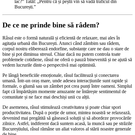
lac?” Tatăl: „Pentru că și peștii vin să vadă traficul din
București.”
De ce ne prinde bine să râdem?
Râsul este o formă naturală și eficientă de relaxare, mai ales în
agitația urbană din București. Atunci când zâmbim sau râdem,
corpul nostru eliberează endorfine, substanțe care ne dau o stare de
bine și pot diminua stresul. Chiar dacă nu putem controla toate
problemele cotidiene, râsul ne oferă o pauză binevenită și ne ajută să
vedem lucrurile dintr-o perspectivă mai optimistă.
Pe lângă beneficiile emoționale, râsul facilitează și conectarea
umană. Într-un oraș mare, unde adesea interacțiunile sunt rapide și
formale, o glumă sau un zâmbet pot crea punți între oameni. Simplul
fapt că împărtășim momente amuzante ne întărește sentimentul de
comunitate și ne face mai deschiși unii cu alții.
De asemenea, râsul stimulează creativitatea și poate chiar spori
productivitatea. După o porție de umor, mintea noastră se relaxează,
devenind mai pregătită să găsească soluții și să abordeze provocările
zilnice. Astfel, indiferent dacă suntem acasă, la muncă sau pe străzile
Bucureștiului, râsul rămâne un aliat valoros al stării noastre generale
de bine.