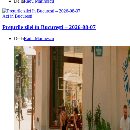
De la
Radu Marinescu
Azi in Bucuresti
Prețurile zilei în București – 2026-08-07
De la
Radu Marinescu