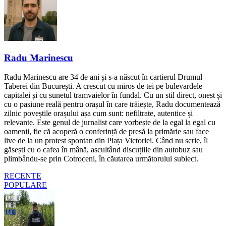
Radu Marinescu
Radu Marinescu are 34 de ani și s-a născut în cartierul Drumul
Taberei din București. A crescut cu miros de tei pe bulevardele
capitalei și cu sunetul tramvaielor în fundal. Cu un stil direct, onest și
cu o pasiune reală pentru orașul în care trăiește, Radu documentează
zilnic poveștile orașului așa cum sunt: nefiltrate, autentice și
relevante. Este genul de jurnalist care vorbește de la egal la egal cu
oamenii, fie că acoperă o conferință de presă la primărie sau face
live de la un protest spontan din Piața Victoriei. Când nu scrie, îl
găsești cu o cafea în mână, ascultând discuțiile din autobuz sau
plimbându-se prin Cotroceni, în căutarea următorului subiect.
RECENTE
POPULARE