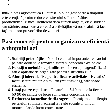
Într-un oraș aglomerat ca București, o bună gestionare a timpului
este esențială pentru reducerea stresului și îmbunătățirea
productivității zilnice. Indiferent dacă sunteți angajat, elev, student
sau părinte, organizarea corectă a activităților vă poate ajuta să faceți
față mai ușor provocărilor de zi cu zi.
Pași concreți pentru organizarea eficientă
a timpului azi
Stabiliți prioritățile
– Notați cele mai importante trei sarcini
pe care doriți să le rezolvați astăzi și concentrați-vă pe ele.
Folosiți o metodă de planificare
– Încercați o agendă fizică
sau o aplicație de organizare pentru a structura ziua.
Alocați intervale fixe pentru fiecare activitate
– Evitați să
faceți sarcini multiple simultan (multitasking), care scade
eficiența.
Luați pauze regulate
– O pauză de 5-10 minute la fiecare
60-90 de minute de lucru stimulează concentrarea.
Reducerea factorilor de distragere
– Porniți modul silențios
pe telefon și limitați accesul la rețele sociale în timpul
momentelor de lucru concentrate.