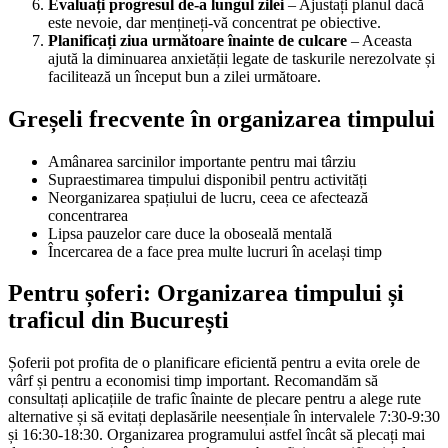
Evaluați progresul de-a lungul zilei
– Ajustați planul dacă
este nevoie, dar mențineți-vă concentrat pe obiective.
Planificați ziua următoare înainte de culcare
– Aceasta
ajută la diminuarea anxietății legate de taskurile nerezolvate și
facilitează un început bun a zilei următoare.
Greșeli frecvente în organizarea timpului
Amânarea sarcinilor importante pentru mai târziu
Supraestimarea timpului disponibil pentru activități
Neorganizarea spațiului de lucru, ceea ce afectează
concentrarea
Lipsa pauzelor care duce la oboseală mentală
Încercarea de a face prea multe lucruri în același timp
Pentru șoferi: Organizarea timpului și
traficul din București
Șoferii pot profita de o planificare eficientă pentru a evita orele de
vârf și pentru a economisi timp important. Recomandăm să
consultați aplicațiile de trafic înainte de plecare pentru a alege rute
alternative și să evitați deplasările neesențiale în intervalele 7:30-9:30
și 16:30-18:30. Organizarea programului astfel încât să plecați mai