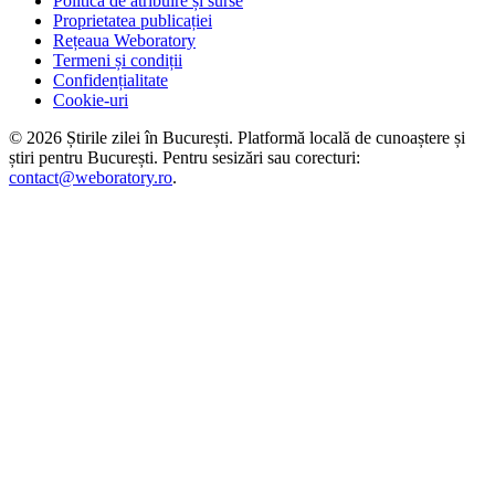
Politica de atribuire și surse
Proprietatea publicației
Rețeaua Weboratory
Termeni și condiții
Confidențialitate
Cookie-uri
©
2026
Știrile zilei în București
. Platformă locală de cunoaștere și
știri pentru
București
. Pentru sesizări sau corecturi:
contact@weboratory.ro
.