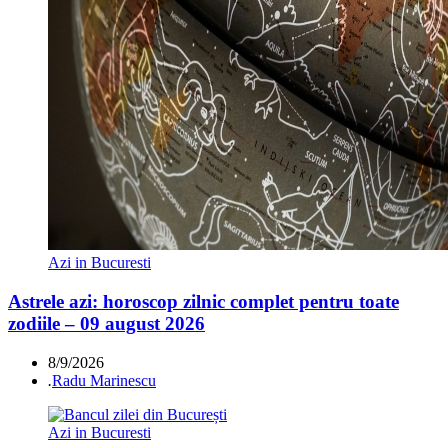
Azi in Bucuresti
Astrele azi: horoscop zilnic complet pentru toate
zodiile – 09 august 2026
8/9/2026
.
Radu Marinescu
Azi in Bucuresti