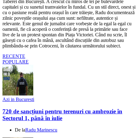
Taberei din București. A crescut cu miros de tei pe bulevardele
capitalei și cu sunetul tramvaielor în fundal. Cu un stil direct, onest și
cu o pasiune reală pentru orașul în care trăiește, Radu documentează
zilnic poveștile orașului așa cum sunt: nefiltrate, autentice și
relevante. Este genul de jurnalist care vorbește de la egal la egal cu
oamenii, fie că acoperă o conferință de presă la primărie sau face
live de la un protest spontan din Piața Victoriei. Când nu scrie, îl
găsești cu o cafea în mână, ascultând discuțiile din autobuz sau
plimbându-se prin Cotroceni, în căutarea următorului subiect.
RECENTE
POPULARE
Azi in Bucuresti
720 de sancțiuni pentru terenuri cu ambrozie în
Sectorul 1, până în iulie
De la
Radu Marinescu