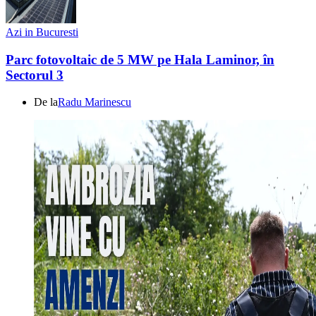
Azi in Bucuresti
Parc fotovoltaic de 5 MW pe Hala Laminor, în
Sectorul 3
De la
Radu Marinescu