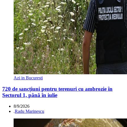
Azi in Bucuresti
720 de sancțiuni pentru terenuri cu ambrozie în
Sectorul 1, până în iulie
8/9/2026
.
Radu Marinescu