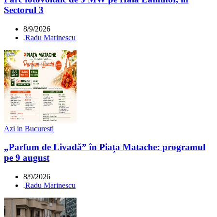
Sectorul 3
8/9/2026
.
Radu Marinescu
Azi in Bucuresti
„Parfum de Livadă” în Piața Matache: programul
pe 9 august
8/9/2026
.
Radu Marinescu