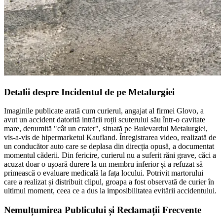
Detalii despre Incidentul de pe Metalurgiei
Imaginile publicate arată cum curierul, angajat al firmei Glovo, a
avut un accident datorită intrării roții scuterului său într-o cavitate
mare, denumită "cât un crater", situată pe Bulevardul Metalurgiei,
vis-a-vis de hipermarketul Kaufland. Înregistrarea video, realizată de
un conducător auto care se deplasa din direcția opusă, a documentat
momentul căderii. Din fericire, curierul nu a suferit răni grave, căci a
acuzat doar o ușoară durere la un membru inferior și a refuzat să
primească o evaluare medicală la fața locului. Potrivit martorului
care a realizat și distribuit clipul, groapa a fost observată de curier în
ultimul moment, ceea ce a dus la imposibilitatea evitării accidentului.
Nemulțumirea Publicului și Reclamații Frecvente