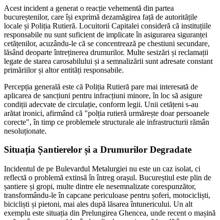
Acest incident a generat o reacție vehementă din partea
bucureștenilor, care își exprimă dezamăgirea față de autoritățile
locale și Poliția Rutieră. Locuitorii Capitalei consideră că instituțiile
responsabile nu sunt suficient de implicate în asigurarea siguranței
cetățenilor, acuzându-le că se concentrează pe chestiuni secundare,
lăsând deoparte întreținerea drumurilor. Multe sesizări și reclamații
legate de starea carosabilului și a semnalizării sunt adresate constant
primăriilor și altor entități responsabile.
Percepția generală este că Poliția Rutieră pare mai interesată de
aplicarea de sancțiuni pentru infracțiuni minore, în loc să asigure
condiții adecvate de circulație, conform legii. Unii cetățeni s-au
arătat ironici, afirmând că "polția rutieră urmărește doar persoanele
corecte", în timp ce problemele structurale ale infrastructurii rămân
nesoluționate.
Situația Șantierelor și a Drumurilor Degradate
Incidentul de pe Bulevardul Metalurgiei nu este un caz isolat, ci
reflectă o problemă extinsă în întreg orașul. Bucureștiul este plin de
șantiere și gropi, multe dintre ele nesemnalizate corespunzător,
transformându-le în capcane periculoase pentru șoferi, motocicliști,
bicicliști și pietoni, mai ales după lăsarea întunericului. Un alt
exemplu este situația din Prelungirea Ghencea, unde recent o mașină