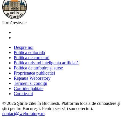
Urmărește-ne
Despre noi
Politica editorială
Politica de corecturi
Politica privind inteligența artificială
Politica de atribuire și surse
Proprietatea publicației
Rețeaua Weboratory
Termeni și condiții
Confidențialitate
Cookie-uri
©
2026
Știrile zilei în București
. Platformă locală de cunoaștere și
știri pentru
București
. Pentru sesizări sau corecturi:
contact@weboratory.ro
.