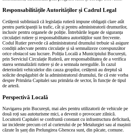
Responsabilitățile Autorităților și Cadrul Legal
Cetățenii subliniază că legislația rutieră impune obligații clare atât
pentru participanții la trafic, cât și pentru administratorii drumurilor,
inclusiv pentru organele de poliție. Întrebările legate de siguranța
circulației rutiere și responsabilitatea autorităților sunt frecvente.
Codul Rutier prevede că administratorul drumului trebuie să asigure
condiții adecvate pentru circulație și să semnalizeze corespunzător
orice obstacol sau lucrare. Poliția Locală a Municipiului București,
prin Serviciul Circulație Rutieră, are responsabilitatea de a verifica
starea semnalizării rutiere și de a semnala neregulile. În cazul
deteriorării vehiculelor din cauza gropilor, cetățenii au dreptul să
solicite despăgubiri de la administratorul drumului, fie că este vorba
despre Primăria Capitalei sau primăria de sector, în funcție de tipul
de arteră.
Perspectivă Locală
Navigarea prin București, mai ales pentru utilizatorii de vehicule pe
două roți sau autoturisme mici, a devenit o provocare zilnică.
Locuitorii Capitalei se confruntă constant cu infrastructura deficitară,
iar incidente precum cel al curierului de pe Metalurgiei sau al mașinii
căzute în șanț din Prelungirea Ghencea sunt, din păcate, comune.