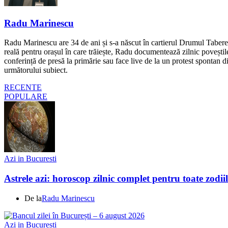
Radu Marinescu
Radu Marinescu are 34 de ani și s-a născut în cartierul Drumul Taberei 
reală pentru orașul în care trăiește, Radu documentează zilnic poveștile
conferință de presă la primărie sau face live de la un protest spontan d
următorului subiect.
RECENTE
POPULARE
Azi in Bucuresti
Astrele azi: horoscop zilnic complet pentru toate zodi
De la
Radu Marinescu
Azi in Bucuresti