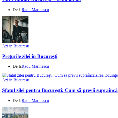
De la
Radu Marinescu
Azi in Bucuresti
Prețurile zilei în București
De la
Radu Marinescu
Azi in Bucuresti
Sfatul zilei pentru București: Cum să previi supraîncăl
De la
Radu Marinescu