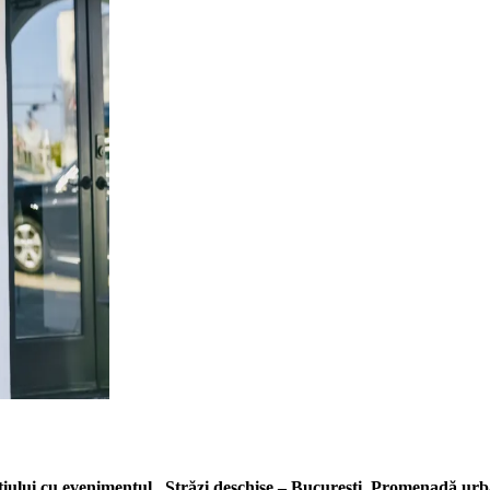
știului cu evenimentul „Străzi deschise – București, Promenadă ur