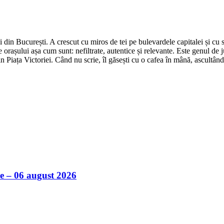
din București. A crescut cu miros de tei pe bulevardele capitalei și cu su
 orașului așa cum sunt: nefiltrate, autentice și relevante. Este genul de j
in Piața Victoriei. Când nu scrie, îl găsești cu o cafea în mână, ascultâ
ile – 06 august 2026