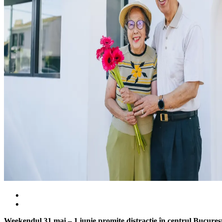
Weekendul 31 mai – 1 iunie promite distracție în centrul Bucure