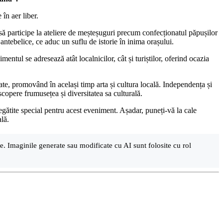
în aer liber.
să participe la ateliere de meșteșuguri precum confecționatul păpușilor
antebelice, ce aduc un suflu de istorie în inima orașului.
ntul se adresează atât localnicilor, cât și turiștilor, oferind ocazia
tate, promovând în același timp arta și cultura locală. Independența și
scopere frumusețea și diversitatea sa culturală.
pregătite special pentru acest eveniment. Așadar, puneți-vă la cale
lă.
are. Imaginile generate sau modificate cu AI sunt folosite cu rol