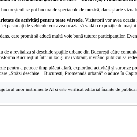
bucureștenii se pot bucura de spectacole de muzică, dans și arte vizuale 
ietate de activități pentru toate vârstele.
Vizitatorii vor avea ocazia 
e. Cei pasionați de vehicule vor avea ocazia să vadă o expoziție de mașini 
dans, care promit să aducă multă voie bună tuturor participanților. Evenime
inuu de a revitaliza și deschide spațiile urbane din București către comuni
ansformă Bucureștiul într-un loc și mai vibrant, invitând publicul să rede
cazie pentru a petrece timp plăcut afară, explorând activități și surprize 
 care „Străzi deschise – București, Promenadă urbană” o aduce în Capita
ajutorul unor instrumente AI și este verificat editorial înainte de public