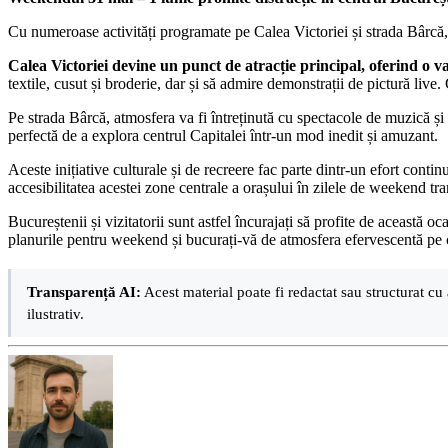
Cu numeroase activități programate pe Calea Victoriei și strada Bârcă, 
Calea Victoriei devine un punct de atracție principal, oferind o var
textile, cusut și broderie, dar și să admire demonstrații de pictură liv
Pe strada Bârcă, atmosfera va fi întreținută cu spectacole de muzică și 
perfectă de a explora centrul Capitalei într-un mod inedit și amuzant.
Aceste inițiative culturale și de recreere fac parte dintr-un efort cont
accesibilitatea acestei zone centrale a orașului în zilele de weekend tr
Bucureștenii și vizitatorii sunt astfel încurajați să profite de această o
planurile pentru weekend și bucurați-vă de atmosfera efervescentă pe
Transparență AI:
Acest material poate fi redactat sau structurat cu 
ilustrativ.