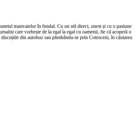
netul tramvaielor în fundal. Cu un stil direct, onest și cu o pasiune
urnalist care vorbește de la egal la egal cu oamenii, fie că acoperă o
nd discuțiile din autobuz sau plimbându-se prin Cotroceni, în căutarea