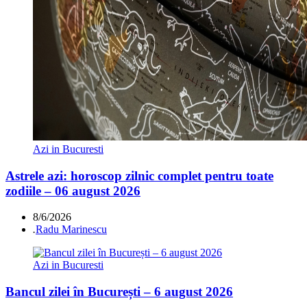
Azi in Bucuresti
Astrele azi: horoscop zilnic complet pentru toate
zodiile – 06 august 2026
8/6/2026
.
Radu Marinescu
Azi in Bucuresti
Bancul zilei în București – 6 august 2026