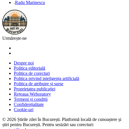
.
Radu Marinescu
Urmărește-ne
Despre noi
Politica editorială
Politica de corecturi
Politica privind inteligența artificială
Politica de atribuire și surse
Proprietatea publicației
Rețeaua Weboratory
Termeni și condiții
Confidențialitate
Cookie-uri
©
2026
Știrile zilei în București
. Platformă locală de cunoaștere și
știri pentru
București
. Pentru sesizări sau corecturi: