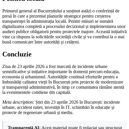
Primarul general al Bucureștiului a susținut astăzi o conferință de
presă în care a prezentat planurile strategice pentru creșterea
transparenței în administrația locală. Printre măsuri se numără
digitalizarea completă a procesului decizional și implementarea unor
audieri publice obligatorii pentru proiectele majore. Această inițiativă
vine ca răspuns la solicitările societății civile și va contribui la o mai
bună comunicare între autorități și cetățeni.
Concluzie
Ziua de 23 aprilie 2026 a fost marcată de incidente urbane
semnificative și inițiative importante în domenii precum educația,
economia și urbanismul. Autoritățile continuă eforturile pentru a
îmbunătăți calitatea vieții în București prin proiecte de modernizare
și transparență administrativă, în timp ce comunitatea rămâne atentă
la evenimentele cotidiene din capitală.
Meta description:
Știri din 23 aprilie 2026 în București: incidente
urbane, accident rutier, investiții în IT, schimbări în educație și
proiecte de regenerare urbană și mediu.
Transparență AI:
Acest material poate fi redactat sau structurat