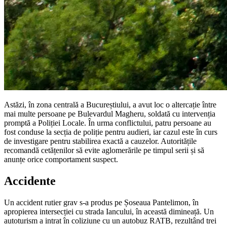
Astăzi, în zona centrală a Bucureștiului, a avut loc o altercație între
mai multe persoane pe Bulevardul Magheru, soldată cu intervenția
promptă a Poliției Locale. În urma conflictului, patru persoane au
fost conduse la secția de poliție pentru audieri, iar cazul este în curs
de investigare pentru stabilirea exactă a cauzelor. Autoritățile
recomandă cetățenilor să evite aglomerările pe timpul serii și să
anunțe orice comportament suspect.
Accidente
Un accident rutier grav s-a produs pe Șoseaua Pantelimon, în
apropierea intersecției cu strada Iancului, în această dimineață. Un
autoturism a intrat în coliziune cu un autobuz RATB, rezultând trei