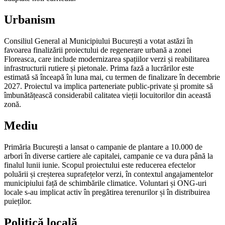
Urbanism
Consiliul General al Municipiului București a votat astăzi în
favoarea finalizării proiectului de regenerare urbană a zonei
Floreasca, care include modernizarea spațiilor verzi și reabilitarea
infrastructurii rutiere și pietonale. Prima fază a lucrărilor este
estimată să înceapă în luna mai, cu termen de finalizare în decembrie
2027. Proiectul va implica parteneriate public-private și promite să
îmbunătățească considerabil calitatea vieții locuitorilor din această
zonă.
Mediu
Primăria București a lansat o campanie de plantare a 10.000 de
arbori în diverse cartiere ale capitalei, campanie ce va dura până la
finalul lunii iunie. Scopul proiectului este reducerea efectelor
poluării și creșterea suprafețelor verzi, în contextul angajamentelor
municipiului față de schimbările climatice. Voluntari și ONG-uri
locale s-au implicat activ în pregătirea terenurilor și în distribuirea
puieților.
Politică locală