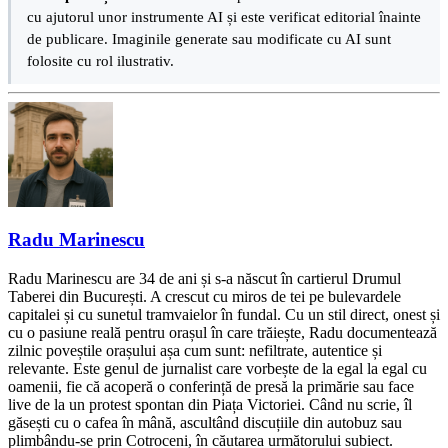
cu ajutorul unor instrumente AI și este verificat editorial înainte
de publicare. Imaginile generate sau modificate cu AI sunt
folosite cu rol ilustrativ.
Radu Marinescu
Radu Marinescu are 34 de ani și s-a născut în cartierul Drumul
Taberei din București. A crescut cu miros de tei pe bulevardele
capitalei și cu sunetul tramvaielor în fundal. Cu un stil direct, onest și
cu o pasiune reală pentru orașul în care trăiește, Radu documentează
zilnic poveștile orașului așa cum sunt: nefiltrate, autentice și
relevante. Este genul de jurnalist care vorbește de la egal la egal cu
oamenii, fie că acoperă o conferință de presă la primărie sau face
live de la un protest spontan din Piața Victoriei. Când nu scrie, îl
găsești cu o cafea în mână, ascultând discuțiile din autobuz sau
plimbându-se prin Cotroceni, în căutarea următorului subiect.