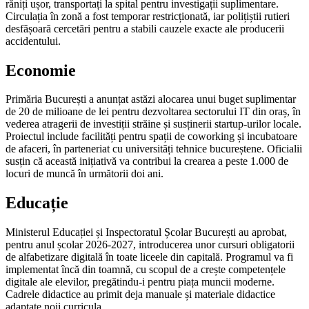
răniți ușor, transportați la spital pentru investigații suplimentare.
Circulația în zonă a fost temporar restricționată, iar polițiștii rutieri
desfășoară cercetări pentru a stabili cauzele exacte ale producerii
accidentului.
Economie
Primăria București a anunțat astăzi alocarea unui buget suplimentar
de 20 de milioane de lei pentru dezvoltarea sectorului IT din oraș, în
vederea atragerii de investiții străine și susținerii startup-urilor locale.
Proiectul include facilități pentru spații de coworking și incubatoare
de afaceri, în parteneriat cu universități tehnice bucureștene. Oficialii
susțin că această inițiativă va contribui la crearea a peste 1.000 de
locuri de muncă în următorii doi ani.
Educație
Ministerul Educației și Inspectoratul Școlar București au aprobat,
pentru anul școlar 2026-2027, introducerea unor cursuri obligatorii
de alfabetizare digitală în toate liceele din capitală. Programul va fi
implementat încă din toamnă, cu scopul de a crește competențele
digitale ale elevilor, pregătindu-i pentru piața muncii moderne.
Cadrele didactice au primit deja manuale și materiale didactice
adaptate noii curricula.