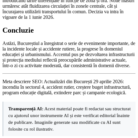
introducând tarife diferențiate în funcție de zonă și oră. Noile măsuri
urmăresc atât fluidizarea circulației în zonele centrale, cât și
încurajarea utilizării transportului în comun. Decizia va intra în
vigoare de la 1 iunie 2026.
Concluzie
Astăzi, Bucureștiul a înregistrat o serie de evenimente importante, de
la incidente locale și accidente rutiere, la progrese în domeniul
educației și urbanismului. Accentul pus pe dezvoltarea infrastructurii
și protecția mediului reflectă preocupările administrative actuale,
într-o zi cu activitate moderată, dar consistentă în domenii diverse.
Meta descriere SEO: Actualizări din București 29 aprilie 2026:
incendiu în sectorul 4, accident rutier, creștere buget infrastructură,
program educație digitală, extindere parc și campanie ecologică.
Transparență AI:
Acest material poate fi redactat sau structurat
cu ajutorul unor instrumente AI și este verificat editorial înainte
de publicare. Imaginile generate sau modificate cu AI sunt
folosite cu rol ilustrativ.