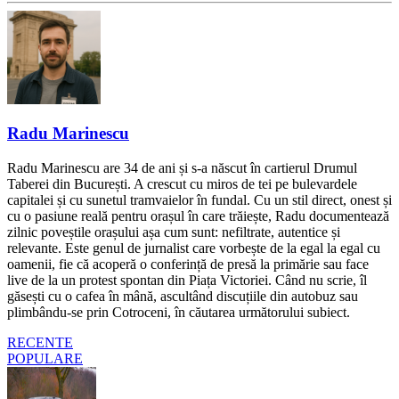
Radu Marinescu
Radu Marinescu are 34 de ani și s-a născut în cartierul Drumul
Taberei din București. A crescut cu miros de tei pe bulevardele
capitalei și cu sunetul tramvaielor în fundal. Cu un stil direct, onest și
cu o pasiune reală pentru orașul în care trăiește, Radu documentează
zilnic poveștile orașului așa cum sunt: nefiltrate, autentice și
relevante. Este genul de jurnalist care vorbește de la egal la egal cu
oamenii, fie că acoperă o conferință de presă la primărie sau face
live de la un protest spontan din Piața Victoriei. Când nu scrie, îl
găsești cu o cafea în mână, ascultând discuțiile din autobuz sau
plimbându-se prin Cotroceni, în căutarea următorului subiect.
RECENTE
POPULARE