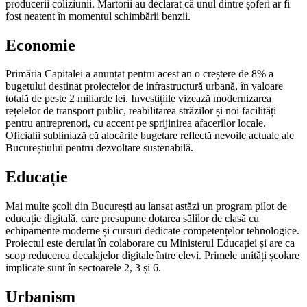
producerii coliziunii. Martorii au declarat că unul dintre șoferi ar fi
fost neatent în momentul schimbării benzii.
Economie
Primăria Capitalei a anunțat pentru acest an o creștere de 8% a
bugetului destinat proiectelor de infrastructură urbană, în valoare
totală de peste 2 miliarde lei. Investițiile vizează modernizarea
rețelelor de transport public, reabilitarea străzilor și noi facilități
pentru antreprenori, cu accent pe sprijinirea afacerilor locale.
Oficialii subliniază că alocările bugetare reflectă nevoile actuale ale
Bucureștiului pentru dezvoltare sustenabilă.
Educație
Mai multe școli din București au lansat astăzi un program pilot de
educație digitală, care presupune dotarea sălilor de clasă cu
echipamente moderne și cursuri dedicate competențelor tehnologice.
Proiectul este derulat în colaborare cu Ministerul Educației și are ca
scop reducerea decalajelor digitale între elevi. Primele unități școlare
implicate sunt în sectoarele 2, 3 și 6.
Urbanism