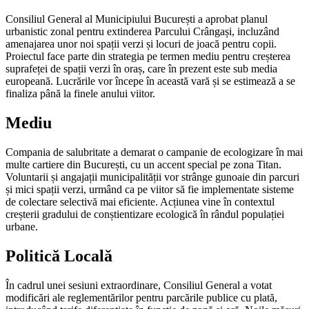
Consiliul General al Municipiului București a aprobat planul
urbanistic zonal pentru extinderea Parcului Crângași, incluzând
amenajarea unor noi spații verzi și locuri de joacă pentru copii.
Proiectul face parte din strategia pe termen mediu pentru creșterea
suprafeței de spații verzi în oraș, care în prezent este sub media
europeană. Lucrările vor începe în această vară și se estimează a se
finaliza până la finele anului viitor.
Mediu
Compania de salubritate a demarat o campanie de ecologizare în mai
multe cartiere din București, cu un accent special pe zona Titan.
Voluntarii și angajații municipalității vor strânge gunoaie din parcuri
și mici spații verzi, urmând ca pe viitor să fie implementate sisteme
de colectare selectivă mai eficiente. Acțiunea vine în contextul
creșterii gradului de conștientizare ecologică în rândul populației
urbane.
Politică Locală
În cadrul unei sesiuni extraordinare, Consiliul General a votat
modificări ale reglementărilor pentru parcările publice cu plată,