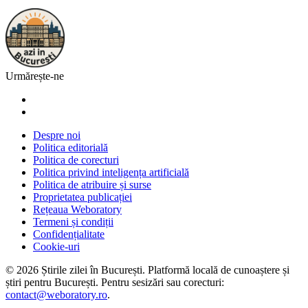
Urmărește-ne
Despre noi
Politica editorială
Politica de corecturi
Politica privind inteligența artificială
Politica de atribuire și surse
Proprietatea publicației
Rețeaua Weboratory
Termeni și condiții
Confidențialitate
Cookie-uri
©
2026
Știrile zilei în București
. Platformă locală de cunoaștere și
știri pentru
București
. Pentru sesizări sau corecturi:
contact@weboratory.ro
.