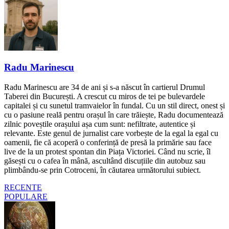
Radu Marinescu
Radu Marinescu are 34 de ani și s-a născut în cartierul Drumul
Taberei din București. A crescut cu miros de tei pe bulevardele
capitalei și cu sunetul tramvaielor în fundal. Cu un stil direct, onest și
cu o pasiune reală pentru orașul în care trăiește, Radu documentează
zilnic poveștile orașului așa cum sunt: nefiltrate, autentice și
relevante. Este genul de jurnalist care vorbește de la egal la egal cu
oamenii, fie că acoperă o conferință de presă la primărie sau face
live de la un protest spontan din Piața Victoriei. Când nu scrie, îl
găsești cu o cafea în mână, ascultând discuțiile din autobuz sau
plimbându-se prin Cotroceni, în căutarea următorului subiect.
RECENTE
POPULARE