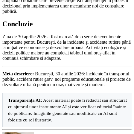
adoptată o hotărâre care prevede creșterea transparenței în procesul
decizional prin implementarea unor mecanisme noi de consultare
publică.
Concluzie
Ziua de 30 aprilie 2026 a fost marcată de o serie de evenimente
importante pentru București, de la incidente și accidente rutiere până
la inițiative economice și dezvoltare urbană. Activități ecologice și
decizii politice majore au completat tabloul unui oraș aflat în
continuă schimbare și adaptare.
Meta descriere:
București, 30 aprilie 2026: incidente în transportul
public, accident rutier grav, noi programe educaționale și proiecte de
dezvoltare urbană pentru un oraș mai verde și modern.
Transparență AI:
Acest material poate fi redactat sau structurat
cu ajutorul unor instrumente AI și este verificat editorial înainte
de publicare. Imaginile generate sau modificate cu AI sunt
folosite cu rol ilustrativ.