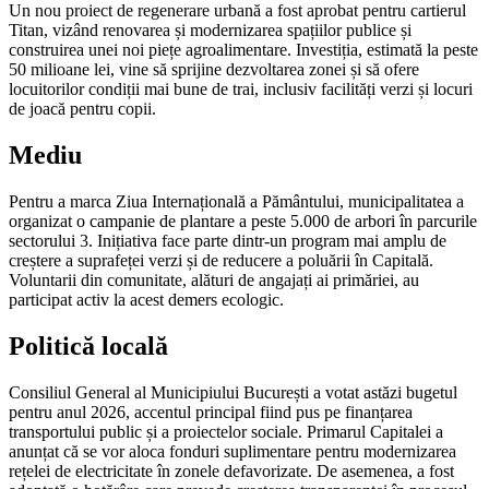
Un nou proiect de regenerare urbană a fost aprobat pentru cartierul
Titan, vizând renovarea și modernizarea spațiilor publice și
construirea unei noi piețe agroalimentare. Investiția, estimată la peste
50 milioane lei, vine să sprijine dezvoltarea zonei și să ofere
locuitorilor condiții mai bune de trai, inclusiv facilități verzi și locuri
de joacă pentru copii.
Mediu
Pentru a marca Ziua Internațională a Pământului, municipalitatea a
organizat o campanie de plantare a peste 5.000 de arbori în parcurile
sectorului 3. Inițiativa face parte dintr-un program mai amplu de
creștere a suprafeței verzi și de reducere a poluării în Capitală.
Voluntarii din comunitate, alături de angajați ai primăriei, au
participat activ la acest demers ecologic.
Politică locală
Consiliul General al Municipiului București a votat astăzi bugetul
pentru anul 2026, accentul principal fiind pus pe finanțarea
transportului public și a proiectelor sociale. Primarul Capitalei a
anunțat că se vor aloca fonduri suplimentare pentru modernizarea
rețelei de electricitate în zonele defavorizate. De asemenea, a fost