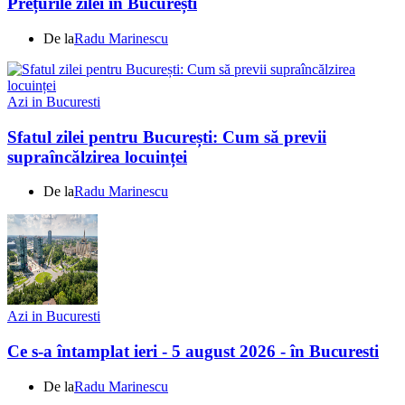
Prețurile zilei în București
De la
Radu Marinescu
Azi in Bucuresti
Sfatul zilei pentru București: Cum să previi
supraîncălzirea locuinței
De la
Radu Marinescu
Azi in Bucuresti
Ce s-a întamplat ieri - 5 august 2026 - în Bucuresti
De la
Radu Marinescu