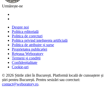
Urmărește-ne
Despre noi
Politica editorială
Politica de corecturi
Politica privind inteligența artificială
Politica de atribuire și surse
Proprietatea publicației
Rețeaua Weboratory
Termeni și condiții
Confidențialitate
Cookie-uri
©
2026
Știrile zilei în București
. Platformă locală de cunoaștere și
știri pentru
București
. Pentru sesizări sau corecturi:
contact@weboratory.ro
.