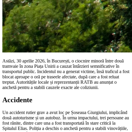
Astăzi, 30 aprilie 2026, în București, o ciocnire minoră între două
tramvaie în zona Piața Unirii a cauzat întârzieri semnificative în
transportul public. Incidentul nu a generat victime, însă traficul a fost
blocat aproape o oră pe traseele afectate, după care a fost reluat
treptat. Autoritățile locale și reprezentanții RATB au anunțat o
anchetă pentru a stabili cauzele exacte ale coliziunii.
Accidente
Un accident rutier grav a avut loc pe Șoseaua Giurgiului, implicând
două autoturisme și un autobuz. În urma impactului, trei persoane au
fost rănite, dintre care una a fost transportată în stare critică la
Spitalul Elias. Poliția a deschis o anchetă pentru a stabili vinovățiile,