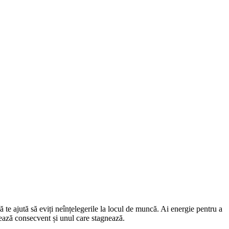
ă te ajută să eviți neînțelegerile la locul de muncă. Ai energie pentru a
sează consecvent și unul care stagnează.