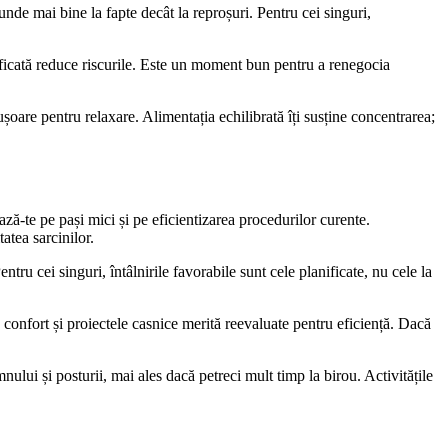
punde mai bine la fapte decât la reproșuri. Pentru cei singuri,
verificată reduce riscurile. Este un moment bun pentru a renegocia
ușoare pentru relaxare. Alimentația echilibrată îți susține concentrarea;
ază-te pe pași mici și pe eficientizarea procedurilor curente.
atea sarcinilor.
tru cei singuri, întâlnirile favorabile sunt cele planificate, nu cele la
e confort și proiectele casnice merită reevaluate pentru eficiență. Dacă
lui și posturii, mai ales dacă petreci mult timp la birou. Activitățile