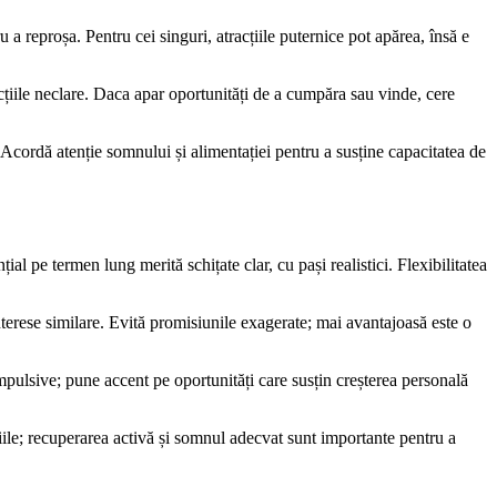
 a reproșa. Pentru cei singuri, atracțiile puternice pot apărea, însă e
zacțiile neclare. Daca apar oportunități de a cumpăra sau vinde, cere
. Acordă atenție somnului și alimentației pentru a susține capacitatea de
al pe termen lung merită schițate clar, cu pași realistici. Flexibilitatea
terese similare. Evită promisiunile exagerate; mai avantajoasă este o
 impulsive; pune accent pe oportunități care susțin creșterea personală
țiile; recuperarea activă și somnul adecvat sunt importante pentru a