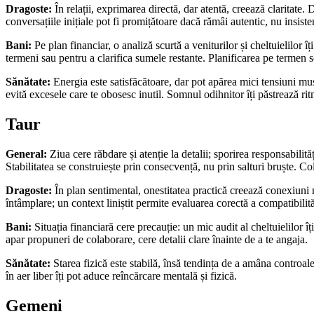
Dragoste:
În relații, exprimarea directă, dar atentă, creează claritate.
conversațiile inițiale pot fi promițătoare dacă rămâi autentic, nu insiste
Bani:
Pe plan financiar, o analiză scurtă a veniturilor și cheltuielilor 
termeni sau pentru a clarifica sumele restante. Planificarea pe termen sc
Sănătate:
Energia este satisfăcătoare, dar pot apărea mici tensiuni musc
evită excesele care te obosesc inutil. Somnul odihnitor îți păstrează rit
Taur
General:
Ziua cere răbdare și atenție la detalii; sporirea responsabilit
Stabilitatea se construiește prin consecvență, nu prin salturi bruște. Co
Dragoste:
În plan sentimental, onestitatea practică creează conexiuni ma
întâmplare; un context liniștit permite evaluarea corectă a compatibilită
Bani:
Situația financiară cere precauție: un mic audit al cheltuielilor î
apar propuneri de colaborare, cere detalii clare înainte de a te angaja.
Sănătate:
Starea fizică este stabilă, însă tendința de a amâna controal
în aer liber îți pot aduce reîncărcare mentală și fizică.
Gemeni