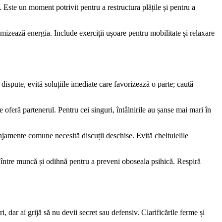
. Este un moment potrivit pentru a restructura plățile și pentru a
mizează energia. Include exerciții ușoare pentru mobilitate și relaxare
ispute, evită soluțiile imediate care favorizează o parte; caută
e oferă partenerul. Pentru cei singuri, întâlnirile au șanse mai mari în
anjamente comune necesită discuții deschise. Evită cheltuielile
i între muncă și odihnă pentru a preveni oboseala psihică. Respiră
 dar ai grijă să nu devii secret sau defensiv. Clarificările ferme și