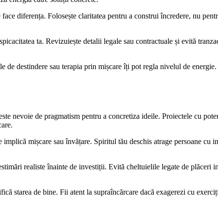
face diferența. Folosește claritatea pentru a construi încredere, nu pentru
spicacitatea ta. Revizuiește detalii legale sau contractuale și evită tran
ile de destindere sau terapia prin mișcare îți pot regla nivelul de energie
ste nevoie de pragmatism pentru a concretiza ideile. Proiectele cu potenți
care.
 implică mișcare sau învățare. Spiritul tău deschis atrage persoane cu in
stimări realiste înainte de investiții. Evită cheltuielile legate de plăceri
ifică starea de bine. Fii atent la supraîncărcare dacă exagerezi cu exerci