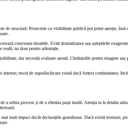
e de structură. Proiectele cu vizibilitate publică pot primi atenție, însă 
nsare.
creează conexiuni durabile. Evită dramatizarea sau așteptările exagerate; 
te reală, nu doar pentru admirație.
zibilitate, dar necesită evaluare atentă. Cheltuielile pentru imagine sau 
le intense; riscul de supraîncărcare există dacă forțezi continuitatea. Inc
e a rafina procese și de a elimina pașii inutili. Atenția ta la detaliu adu
terioară.
 mai mult impact decât declarațiile grandioase. Dacă există tensiuni, propu
zare.