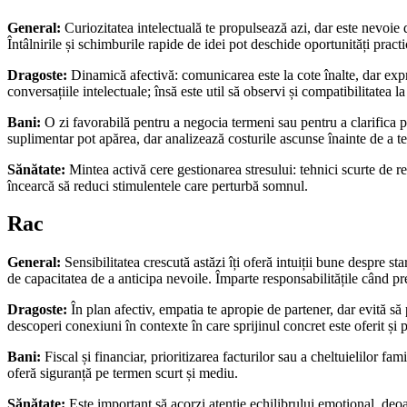
General:
Curiozitatea intelectuală te propulsează azi, dar este nevoie de
Întâlnirile și schimburile rapide de idei pot deschide oportunități pract
Dragoste:
Dinamică afectivă: comunicarea este la cote înalte, dar expri
conversațiile intelectuale; însă este util să observi și compatibilitatea l
Bani:
O zi favorabilă pentru a negocia termeni sau pentru a clarifica pl
suplimentar pot apărea, dar analizează costurile ascunse înainte de a t
Sănătate:
Mintea activă cere gestionarea stresului: tehnici scurte de re
încearcă să reduci stimulentele care perturbă somnul.
Rac
General:
Sensibilitatea crescută astăzi îți oferă intuiții bune despre sta
de capacitatea de a anticipa nevoile. Împarte responsabilitățile când 
Dragoste:
În plan afectiv, empatia te apropie de partener, dar evită să p
descoperi conexiuni în contexte în care sprijinul concret este oferit și p
Bani:
Fiscal și financiar, prioritizarea facturilor sau a cheltuielilor fami
oferă siguranță pe termen scurt și mediu.
Sănătate:
Este important să acorzi atenție echilibrului emoțional, deoa