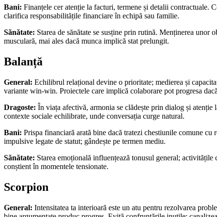
Bani:
Finanțele cer atenție la facturi, termene și detalii contractuale. 
clarifica responsabilitățile financiare în echipă sau familie.
Sănătate:
Starea de sănătate se susține prin rutină. Menținerea unor ob
musculară, mai ales dacă munca implică stat prelungit.
Balanță
General:
Echilibrul relațional devine o prioritate; medierea și capacit
variante win-win. Proiectele care implică colaborare pot progresa dacă a
Dragoste:
În viața afectivă, armonia se clădește prin dialog și atenție 
contexte sociale echilibrate, unde conversația curge natural.
Bani:
Prispa financiară arată bine dacă tratezi chestiunile comune cu re
impulsive legate de statut; gândește pe termen mediu.
Sănătate:
Starea emoțională influențează tonusul general; activitățile
conștient în momentele tensionate.
Scorpion
General:
Intensitatea ta interioară este un atu pentru rezolvarea proble
bine argumentate produc progres. Evită confruntările inutile; canalizea