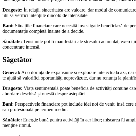
Dragoste:
În relații, sinceritatea are valoare, dar modul de comunicare 
util să verifici intențiile dincolo de intensitate.
Bani:
Situațiile financiare care necesită investigație beneficiază de per
documentație completă înainte de a decide.
Sănătate:
Tensiunile pot fi manifestări ale stresului acumulat; exerciți
concentrare intensă.
Săgetător
General:
Ai o dorință de expansiune și explorare intelectuală azi, dar e
te ajută să valorifici oportunități neprevăzute, dar nu renunța la planifi
Dragoste:
Viața sentimentală poate beneficia de activități comune care
abordare deschisă și onestă despre așteptări.
Bani:
Perspectivele financiare pot include idei noi de venit, însă cere e
sau profesională pe termen mediu.
Sănătate:
Energie bună pentru activități în aer liber; mișcarea îți ampl
menține ritmul.