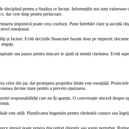
 disciplină pentru a finaliza ce începi. Informațiile noi sunt valoroase dacă
ice, dar cere timp pentru prelucrare.
marea impulsivă poate crea confuzii. Pune întrebări clare și ascultă răsp
a nivel emoțional.
ăți și facturi. Evită deciziile financiare bazate doar pe impresii; docume
e angaja.
spirație sau pauze pentru mișcare te ajută să menții claritatea. Evită supra
rea celor din jur, dar protejarea propriilor limite este esențială. Proiectel
presiunea devine mare pentru a preveni epuizarea.
reiei responsabilități care nu îți aparțin. O conversație sinceră despre așt
rimit.
liale este utilă. Planificarea bugetului pentru cheltuieli casnice sau îngrijir
rece stresul poate genera disconfort digestiv sau somn perturbat. Rutinele