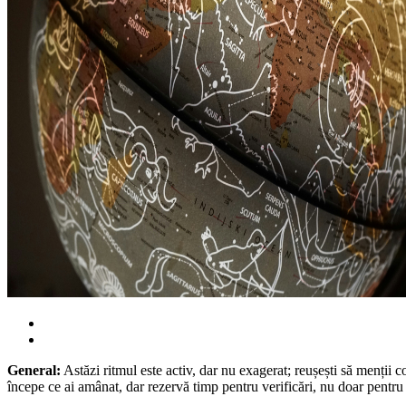
General:
Astăzi ritmul este activ, dar nu exagerat; reușești să menții c
începe ce ai amânat, dar rezervă timp pentru verificări, nu doar pentru