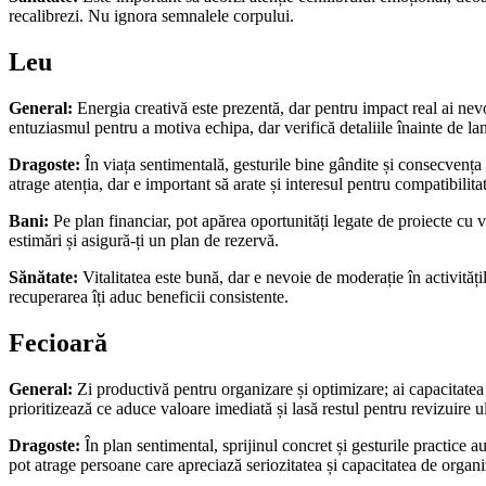
recalibrezi. Nu ignora semnalele corpului.
Leu
General:
Energia creativă este prezentă, dar pentru impact real ai nevoi
entuziasmul pentru a motiva echipa, dar verifică detaliile înainte de la
Dragoste:
În viața sentimentală, gesturile bine gândite și consecvența 
atrage atenția, dar e important să arate și interesul pentru compatibilita
Bani:
Pe plan financiar, pot apărea oportunități legate de proiecte cu vi
estimări și asigură-ți un plan de rezervă.
Sănătate:
Vitalitatea este bună, dar e nevoie de moderație în activități
recuperarea îți aduc beneficii consistente.
Fecioară
General:
Zi productivă pentru organizare și optimizare; ai capacitatea d
prioritizează ce aduce valoare imediată și lasă restul pentru revizuire ul
Dragoste:
În plan sentimental, sprijinul concret și gesturile practice au
pot atrage persoane care apreciază seriozitatea și capacitatea de organi