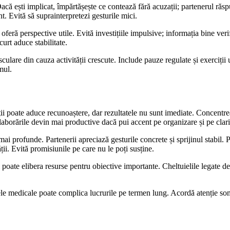
 Dacă ești implicat, împărtășește ce contează fără acuzații; partenerul răs
nt. Evită să suprainterpretezi gesturile mici.
îți oferă perspective utile. Evită investițiile impulsive; informația bine 
urt aduce stabilitate.
ulare din cauza activității crescute. Include pauze regulate și exerciții 
mul.
ății poate aduce recunoaștere, dar rezultatele nu sunt imediate. Concentre
laborările devin mai productive dacă pui accent pe organizare și pe clarit
i profunde. Partenerii apreciază gesturile concrete și sprijinul stabil. Pen
ții. Evită promisiunile pe care nu le poți susține.
ți poate elibera resurse pentru obiective importante. Cheltuielile legate d
ele medicale poate complica lucrurile pe termen lung. Acordă atenție somnu