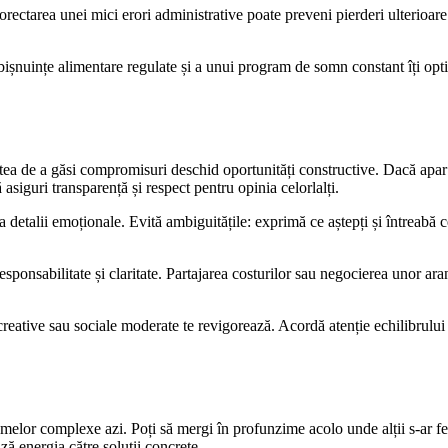
Corectarea unei mici erori administrative poate preveni pierderi ulterioare
ișnuințe alimentare regulate și a unui program de somn constant îți opti
atea de a găsi compromisuri deschid oportunități constructive. Dacă apar d
siguri transparență și respect pentru opinia celorlalți.
la detalii emoționale. Evită ambiguitățile: exprimă ce aștepți și întreabă c
sponsabilitate și claritate. Partajarea costurilor sau negocierea unor ar
 creative sau sociale moderate te revigorează. Acordă atenție echilibrulu
melor complexe azi. Poți să mergi în profunzime acolo unde alții s-ar feri,
ză energia către soluții concrete.