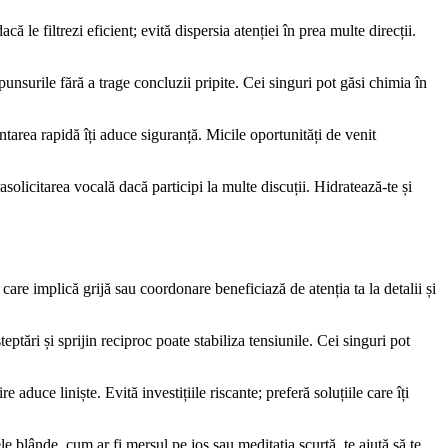
 le filtrezi eficient; evită dispersia atenției în prea multe direcții.
unsurile fără a trage concluzii pripite. Cei singuri pot găsi chimia în
ntarea rapidă îți aduce siguranță. Micile oportunități de venit
solicitarea vocală dacă participi la multe discuții. Hidratează-te și
e care implică grijă sau coordonare beneficiază de atenția ta la detalii și
eptări și sprijin reciproc poate stabiliza tensiunile. Cei singuri pot
e aduce liniște. Evită investițiile riscante; preferă soluțiile care îți
 blânde, cum ar fi mersul pe jos sau meditația scurtă, te ajută să te