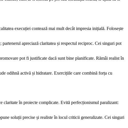
calitatea execuției contează mai mult decât impresia inițială. Folosește
partenerul apreciază claritatea și respectul reciproc. Cei singuri pot
promovare pot fi justificate dacă sunt bine planificate. Rămâi realist în
lude odihnă activă și hidratare. Exercițiile care combină forța cu
ce claritate în proiecte complicate. Evită perfecționismul paralizant:
ne soluții precise și realiste în locul criticii generalizate. Cei singuri