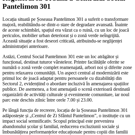
Pantelimon 301
Locația situată pe Șoseaua Pantelimon 301 a suferit o transformare
majoră, reabilitându-se dintr-o stare de degradare avansată. Înainte
de aceste schimbări, spațiul era văzut ca o ruină, cu un loc de joacă
periculos, mobilier urban deteriorat și o zonă verde neîngrijită.
Această situație a fost deseori criticată, atribuindu-se neglijenței
administrației anterioare.
Astăzi, Centrul Social Pantelimon 301 este un loc atrăgător și
funcțional, destinat tuturor vârsteleor. Printre facilitățile oferite se
numără o zonă verde complet reamenajată, arbori noi și diferite zone
pentru relaxarea comunității. Un aspect central al modernizării este
primul loc de joacă adaptat pentru persoanele cu dizabilități din
Sectorul 2, evidențiind o abordare incluzivă în amenajarea spațiilor
publice. De asemenea, a fost amenajată o scenă exterioară destinată
organizării de activități culturale și evenimente comunitare, iar noul
parc este deschis zilnic între orele 7.00 și 23.00.
Pe lângă funcția de recreere, locația de la Șoseaua Pantelimon 301
adăpostește și „Centrul de Zi Sfântul Pantelimon”, o instituție cu un
impact social semnificativ. Scopul principal este prevenirea
abandonului școlar și familial, reducerea excluziunii sociale și
îmbunătățirea performanțelor educaționale pentru copiii din familii