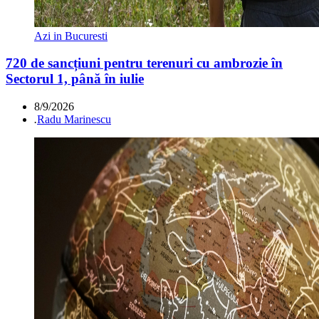
Azi in Bucuresti
720 de sancțiuni pentru terenuri cu ambrozie în
Sectorul 1, până în iulie
8/9/2026
.
Radu Marinescu