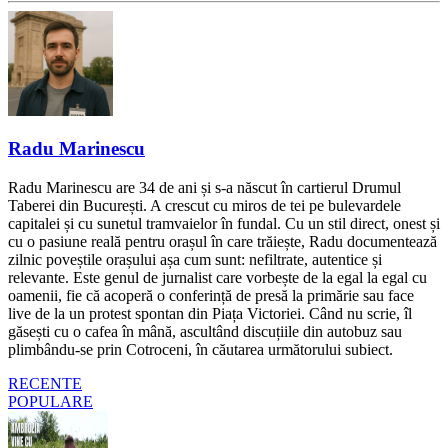
Radu Marinescu
Radu Marinescu are 34 de ani și s-a născut în cartierul Drumul
Taberei din București. A crescut cu miros de tei pe bulevardele
capitalei și cu sunetul tramvaielor în fundal. Cu un stil direct, onest și
cu o pasiune reală pentru orașul în care trăiește, Radu documentează
zilnic poveștile orașului așa cum sunt: nefiltrate, autentice și
relevante. Este genul de jurnalist care vorbește de la egal la egal cu
oamenii, fie că acoperă o conferință de presă la primărie sau face
live de la un protest spontan din Piața Victoriei. Când nu scrie, îl
găsești cu o cafea în mână, ascultând discuțiile din autobuz sau
plimbându-se prin Cotroceni, în căutarea următorului subiect.
RECENTE
POPULARE