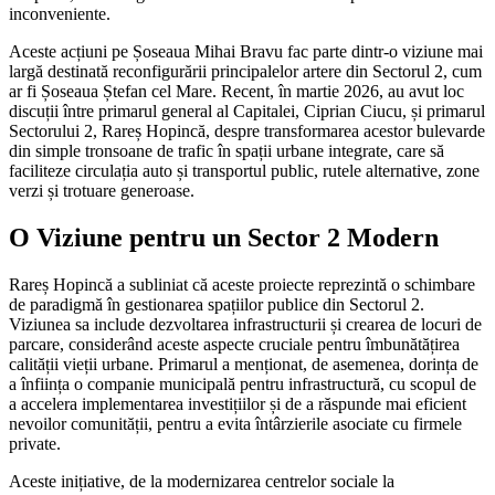
inconveniente.
Aceste acțiuni pe Șoseaua Mihai Bravu fac parte dintr-o viziune mai
largă destinată reconfigurării principalelor artere din Sectorul 2, cum
ar fi Șoseaua Ștefan cel Mare. Recent, în martie 2026, au avut loc
discuții între primarul general al Capitalei, Ciprian Ciucu, și primarul
Sectorului 2, Rareș Hopincă, despre transformarea acestor bulevarde
din simple tronsoane de trafic în spații urbane integrate, care să
faciliteze circulația auto și transportul public, rutele alternative, zone
verzi și trotuare generoase.
O Viziune pentru un Sector 2 Modern
Rareș Hopincă a subliniat că aceste proiecte reprezintă o schimbare
de paradigmă în gestionarea spațiilor publice din Sectorul 2.
Viziunea sa include dezvoltarea infrastructurii și crearea de locuri de
parcare, considerând aceste aspecte cruciale pentru îmbunătățirea
calității vieții urbane. Primarul a menționat, de asemenea, dorința de
a înființa o companie municipală pentru infrastructură, cu scopul de
a accelera implementarea investițiilor și de a răspunde mai eficient
nevoilor comunității, pentru a evita întârzierile asociate cu firmele
private.
Aceste inițiative, de la modernizarea centrelor sociale la