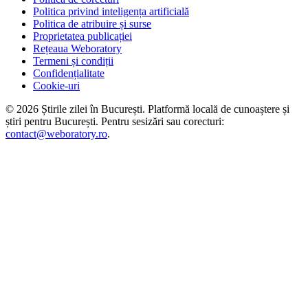
Politica privind inteligența artificială
Politica de atribuire și surse
Proprietatea publicației
Rețeaua Weboratory
Termeni și condiții
Confidențialitate
Cookie-uri
©
2026
Știrile zilei în București
. Platformă locală de cunoaștere și
știri pentru
București
. Pentru sesizări sau corecturi:
contact@weboratory.ro
.