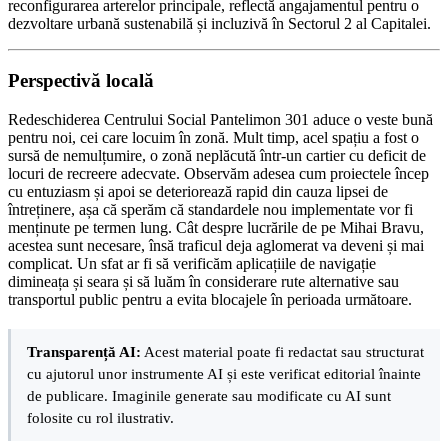
reconfigurarea arterelor principale, reflectă angajamentul pentru o
dezvoltare urbană sustenabilă și incluzivă în Sectorul 2 al Capitalei.
Perspectivă locală
Redeschiderea Centrului Social Pantelimon 301 aduce o veste bună
pentru noi, cei care locuim în zonă. Mult timp, acel spațiu a fost o
sursă de nemulțumire, o zonă neplăcută într-un cartier cu deficit de
locuri de recreere adecvate. Observăm adesea cum proiectele încep
cu entuziasm și apoi se deteriorează rapid din cauza lipsei de
întreținere, așa că sperăm că standardele nou implementate vor fi
menținute pe termen lung. Cât despre lucrările de pe Mihai Bravu,
acestea sunt necesare, însă traficul deja aglomerat va deveni și mai
complicat. Un sfat ar fi să verificăm aplicațiile de navigație
dimineața și seara și să luăm în considerare rute alternative sau
transportul public pentru a evita blocajele în perioada următoare.
Transparență AI:
Acest material poate fi redactat sau structurat
cu ajutorul unor instrumente AI și este verificat editorial înainte
de publicare. Imaginile generate sau modificate cu AI sunt
folosite cu rol ilustrativ.