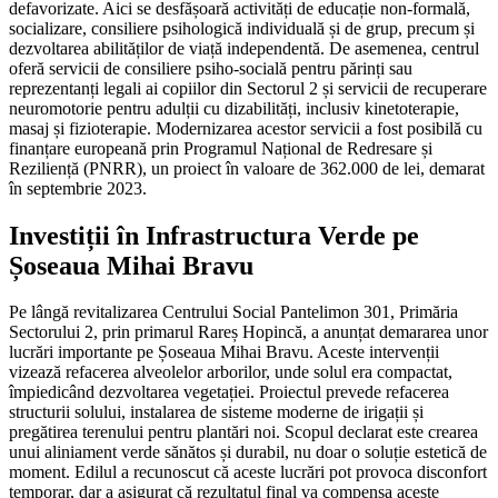
defavorizate. Aici se desfășoară activități de educație non-formală,
socializare, consiliere psihologică individuală și de grup, precum și
dezvoltarea abilităților de viață independentă. De asemenea, centrul
oferă servicii de consiliere psiho-socială pentru părinți sau
reprezentanți legali ai copiilor din Sectorul 2 și servicii de recuperare
neuromotorie pentru adulții cu dizabilități, inclusiv kinetoterapie,
masaj și fizioterapie. Modernizarea acestor servicii a fost posibilă cu
finanțare europeană prin Programul Național de Redresare și
Reziliență (PNRR), un proiect în valoare de 362.000 de lei, demarat
în septembrie 2023.
Investiții în Infrastructura Verde pe
Șoseaua Mihai Bravu
Pe lângă revitalizarea Centrului Social Pantelimon 301, Primăria
Sectorului 2, prin primarul Rareș Hopincă, a anunțat demararea unor
lucrări importante pe Șoseaua Mihai Bravu. Aceste intervenții
vizează refacerea alveolelor arborilor, unde solul era compactat,
împiedicând dezvoltarea vegetației. Proiectul prevede refacerea
structurii solului, instalarea de sisteme moderne de irigații și
pregătirea terenului pentru plantări noi. Scopul declarat este crearea
unui aliniament verde sănătos și durabil, nu doar o soluție estetică de
moment. Edilul a recunoscut că aceste lucrări pot provoca disconfort
temporar, dar a asigurat că rezultatul final va compensa aceste