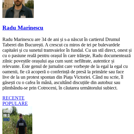
Radu Marinescu
Radu Marinescu are 34 de ani și s-a născut în cartierul Drumul
Taberei din București. A crescut cu miros de tei pe bulevardele
capitalei și cu sunetul tramvaielor în fundal. Cu un stil direct, onest și
cu o pasiune reală pentru orașul în care trăiește, Radu documentează
zilnic poveștile orașului așa cum sunt: nefiltrate, autentice și
relevante. Este genul de jurnalist care vorbește de la egal la egal cu
oamenii, fie că acoperă o conferință de presă la primărie sau face
live de la un protest spontan din Piața Victoriei. Când nu scrie, îl
găsești cu o cafea în mână, ascultând discuțiile din autobuz sau
plimbându-se prin Cotroceni, în căutarea următorului subiect.
RECENTE
POPULARE