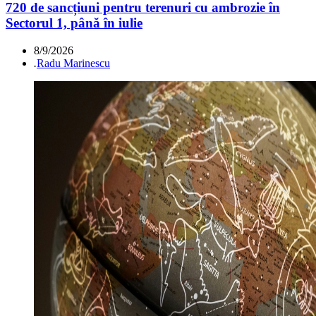
720 de sancțiuni pentru terenuri cu ambrozie în
Sectorul 1, până în iulie
8/9/2026
.
Radu Marinescu