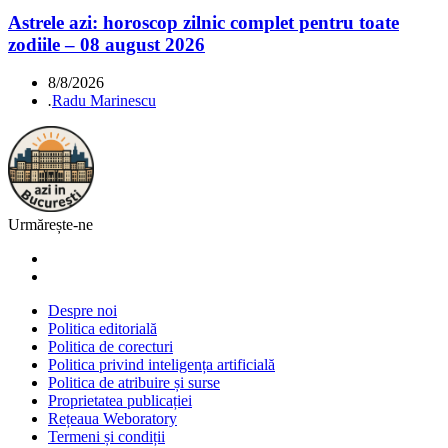
Astrele azi: horoscop zilnic complet pentru toate
zodiile – 08 august 2026
8/8/2026
.
Radu Marinescu
Urmărește-ne
Despre noi
Politica editorială
Politica de corecturi
Politica privind inteligența artificială
Politica de atribuire și surse
Proprietatea publicației
Rețeaua Weboratory
Termeni și condiții