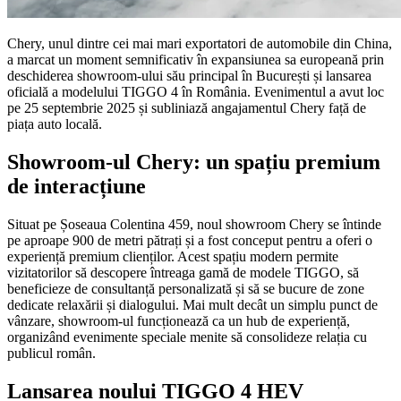
Chery, unul dintre cei mai mari exportatori de automobile din China,
a marcat un moment semnificativ în expansiunea sa europeană prin
deschiderea showroom-ului său principal în București și lansarea
oficială a modelului TIGGO 4 în România. Evenimentul a avut loc
pe 25 septembrie 2025 și subliniază angajamentul Chery față de
piața auto locală.
Showroom-ul Chery: un spațiu premium
de interacțiune
Situat pe Șoseaua Colentina 459, noul showroom Chery se întinde
pe aproape 900 de metri pătrați și a fost conceput pentru a oferi o
experiență premium clienților. Acest spațiu modern permite
vizitatorilor să descopere întreaga gamă de modele TIGGO, să
beneficieze de consultanță personalizată și să se bucure de zone
dedicate relaxării și dialogului. Mai mult decât un simplu punct de
vânzare, showroom-ul funcționează ca un hub de experiență,
organizând evenimente speciale menite să consolideze relația cu
publicul român.
Lansarea noului TIGGO 4 HEV