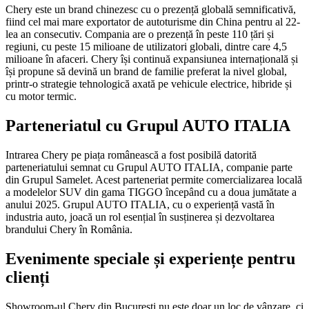
Chery este un brand chinezesc cu o prezență globală semnificativă,
fiind cel mai mare exportator de autoturisme din China pentru al 22-
lea an consecutiv. Compania are o prezență în peste 110 țări și
regiuni, cu peste 15 milioane de utilizatori globali, dintre care 4,5
milioane în afaceri. Chery își continuă expansiunea internațională și
își propune să devină un brand de familie preferat la nivel global,
printr-o strategie tehnologică axată pe vehicule electrice, hibride și
cu motor termic.
Parteneriatul cu Grupul AUTO ITALIA
Intrarea Chery pe piața românească a fost posibilă datorită
parteneriatului semnat cu Grupul AUTO ITALIA, companie parte
din Grupul Samelet. Acest parteneriat permite comercializarea locală
a modelelor SUV din gama TIGGO începând cu a doua jumătate a
anului 2025. Grupul AUTO ITALIA, cu o experiență vastă în
industria auto, joacă un rol esențial în susținerea și dezvoltarea
brandului Chery în România.
Evenimente speciale și experiențe pentru
clienți
Showroom-ul Chery din București nu este doar un loc de vânzare, ci