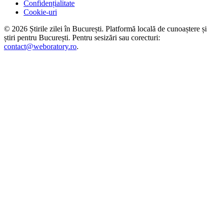
Confidențialitate
Cookie-uri
©
2026
Știrile zilei în București
. Platformă locală de cunoaștere și
știri pentru
București
. Pentru sesizări sau corecturi:
contact@weboratory.ro
.