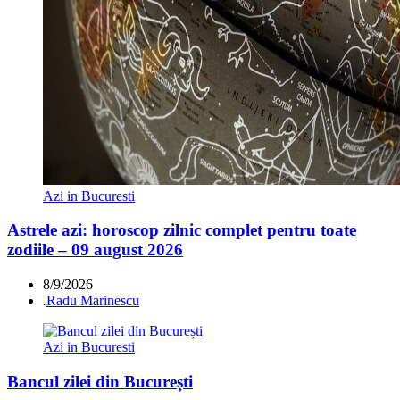
Azi in Bucuresti
Astrele azi: horoscop zilnic complet pentru toate
zodiile – 09 august 2026
8/9/2026
.
Radu Marinescu
Azi in Bucuresti
Bancul zilei din București