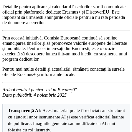
Detaliile pentru aplicare și calendarul înscrierilor vor fi comunicate
oficial prin platformele dedicate Erasmus+ și DiscoverEU. Este
important să urmărești anunțurile oficiale pentru a nu rata perioada
de depunere a cererilor.
Prin această inițiativă, Comisia Europeană continuă să sprijine
emanciparea tinerilor și să promoveze valorile europene de libertate
și mobilitate. Pentru cei interesați din București, este o ocazie
excelentă să descopere lumea într-un mod inedit, cu susținerea unui
program dedicat lor.
Pentru mai multe detalii și actualizări, rămâneți conectați la sursele
oficiale Erasmus+ și informațiile locale.
Articol realizat pentru "azi în București"
Data publicării: 4 noiembrie 2025
Transparență AI:
Acest material poate fi redactat sau structurat
cu ajutorul unor instrumente AI și este verificat editorial înainte
de publicare. Imaginile generate sau modificate cu AI sunt
folosite cu rol ilustrativ.