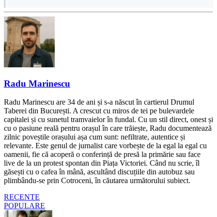
Radu Marinescu
Radu Marinescu are 34 de ani și s-a născut în cartierul Drumul
Taberei din București. A crescut cu miros de tei pe bulevardele
capitalei și cu sunetul tramvaielor în fundal. Cu un stil direct, onest și
cu o pasiune reală pentru orașul în care trăiește, Radu documentează
zilnic poveștile orașului așa cum sunt: nefiltrate, autentice și
relevante. Este genul de jurnalist care vorbește de la egal la egal cu
oamenii, fie că acoperă o conferință de presă la primărie sau face
live de la un protest spontan din Piața Victoriei. Când nu scrie, îl
găsești cu o cafea în mână, ascultând discuțiile din autobuz sau
plimbându-se prin Cotroceni, în căutarea următorului subiect.
RECENTE
POPULARE