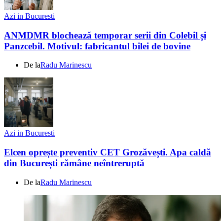
Azi in Bucuresti
ANMDMR blochează temporar serii din Colebil și
Panzcebil. Motivul: fabricantul bilei de bovine
De la
Radu Marinescu
Azi in Bucuresti
Elcen oprește preventiv CET Grozăvești. Apa caldă
din București rămâne neîntreruptă
De la
Radu Marinescu