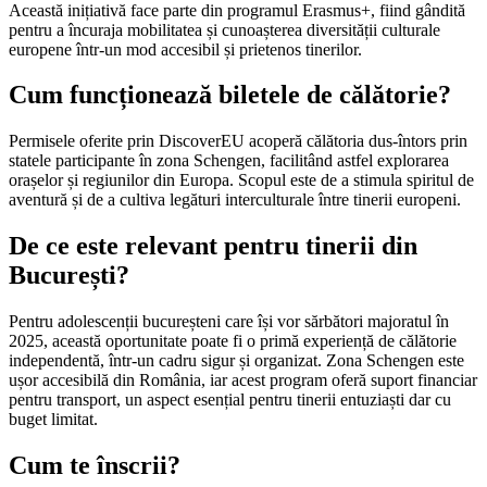
Această inițiativă face parte din programul Erasmus+, fiind gândită
pentru a încuraja mobilitatea și cunoașterea diversității culturale
europene într-un mod accesibil și prietenos tinerilor.
Cum funcționează biletele de călătorie?
Permisele oferite prin DiscoverEU acoperă călătoria dus-întors prin
statele participante în zona Schengen, facilitând astfel explorarea
orașelor și regiunilor din Europa. Scopul este de a stimula spiritul de
aventură și de a cultiva legături interculturale între tinerii europeni.
De ce este relevant pentru tinerii din
București?
Pentru adolescenții bucureșteni care își vor sărbători majoratul în
2025, această oportunitate poate fi o primă experiență de călătorie
independentă, într-un cadru sigur și organizat. Zona Schengen este
ușor accesibilă din România, iar acest program oferă suport financiar
pentru transport, un aspect esențial pentru tinerii entuziaști dar cu
buget limitat.
Cum te înscrii?