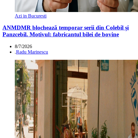
Azi in Bucuresti
ANMDMR blochează temporar serii din Colebil și
Panzcebil. Motivul: fabricantul bilei de bovine
8/7/2026
.
Radu Marinescu