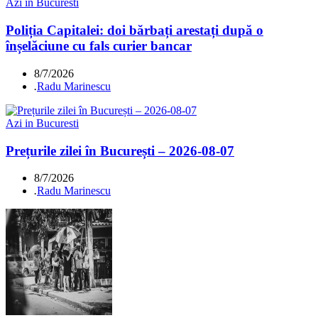
Azi in Bucuresti
Poliția Capitalei: doi bărbați arestați după o
înșelăciune cu fals curier bancar
8/7/2026
.
Radu Marinescu
Azi in Bucuresti
Prețurile zilei în București – 2026-08-07
8/7/2026
.
Radu Marinescu