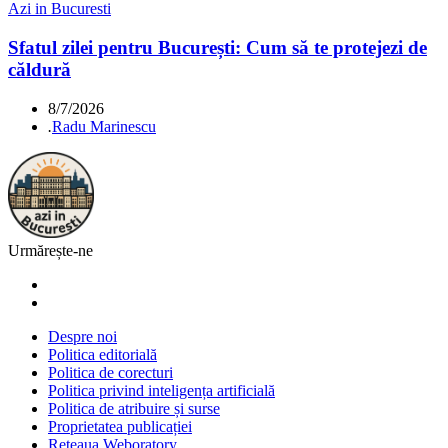
Azi in Bucuresti
Sfatul zilei pentru București: Cum să te protejezi de
căldură
8/7/2026
.
Radu Marinescu
Urmărește-ne
Despre noi
Politica editorială
Politica de corecturi
Politica privind inteligența artificială
Politica de atribuire și surse
Proprietatea publicației
Rețeaua Weboratory