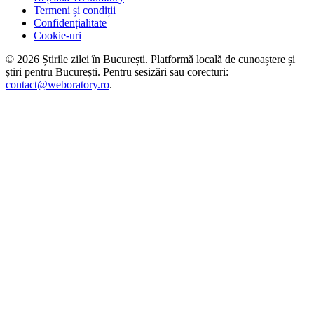
Termeni și condiții
Confidențialitate
Cookie-uri
©
2026
Știrile zilei în București
. Platformă locală de cunoaștere și
știri pentru
București
. Pentru sesizări sau corecturi:
contact@weboratory.ro
.