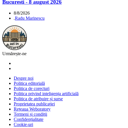
Bucuresti - 8 august 2026
8/8/2026
.
Radu Marinescu
Urmărește-ne
Despre noi
Politica editorială
Politica de corecturi
Politica privind inteligența artificială
Politica de atribuire și surse
Proprietatea publicației
Rețeaua Weboratory
Termeni și condiții
Confidențialitate
Cookie-uri