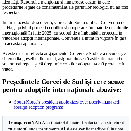
identități. Raportul a menționat și numeroase cazuri în care
procedurile legale de consimțământ ale părinților biologici nu au fost
respectate.
În urma acestor descoperiri, Coreea de Sud a ratificat Convenția de
la Haga privind protecția copiilor și cooperarea în materie de adopție
internațională în iulie 2025, cu scopul de a îmbunătăți protecția în
viitoarele adopții internaționale. Convenția a intrat în vigoare în țară
în această săptămână.
Aceste măsuri reflectă angajamentul Coreei de Sud de a recunoaște
și remedia greșelile din trecut, asigurându-se că astfel de practici nu
se vor mai repeta și că drepturile copiilor adoptați vor fi protejate în
viitor.
Președintele Coreei de Sud își cere scuze
pentru adopțiile internaționale abuzive:
South Korea's president apologizes over poorly managed
foreign adoption programs
Transparență AI:
Acest material poate fi redactat sau structurat
cu ajutorul unor instrumente AI și este verificat editorial înainte