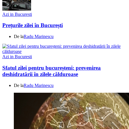
Azi in Bucuresti
Prețurile zilei în București
De la
Radu Marinescu
Azi in Bucuresti
Sfatul zilei pentru bucureșteni: prevenirea
deshidratării în zilele călduroase
De la
Radu Marinescu