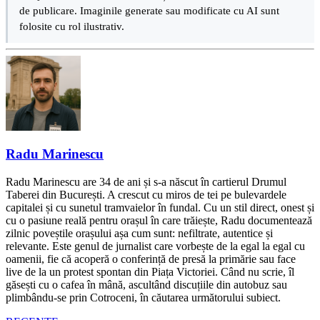
de publicare. Imaginile generate sau modificate cu AI sunt
folosite cu rol ilustrativ.
Radu Marinescu
Radu Marinescu are 34 de ani și s-a născut în cartierul Drumul
Taberei din București. A crescut cu miros de tei pe bulevardele
capitalei și cu sunetul tramvaielor în fundal. Cu un stil direct, onest și
cu o pasiune reală pentru orașul în care trăiește, Radu documentează
zilnic poveștile orașului așa cum sunt: nefiltrate, autentice și
relevante. Este genul de jurnalist care vorbește de la egal la egal cu
oamenii, fie că acoperă o conferință de presă la primărie sau face
live de la un protest spontan din Piața Victoriei. Când nu scrie, îl
găsești cu o cafea în mână, ascultând discuțiile din autobuz sau
plimbându-se prin Cotroceni, în căutarea următorului subiect.