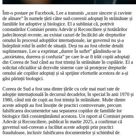
Într-o postare pe Facebook, Lee a transmis „scuze sincere și cuvinte
de alinare” în numele țării către sud-coreenii adoptați în străinătate și
familiile lor adoptive și biologice. El a subliniat că, potrivit
constatărilor Comisiei pentru Adevăr și Reconciliere și hotărârilor
judecătorești recente, au existat cazuri de încălcări ale drepturilor
omului în procesul adopțiilor internaționale, iar guvernul nu și-a
îndeplinit rolul în astfel de situații. Deși nu au fost oferite detalii
suplimentare, Lee a exprimat „durere în suflet” gândindu-se la
„anxietatea, durerea și confuzia” pe care le-ar fi trăit copiii adoptați
din Coreea de Sud când au fost trimiși în străinătate în copilărie. El a
solicitat oficialilor să dezvolte sisteme care să protejeze drepturile
omului ale copiilor adoptați și să sprijine eforturile acestora de a-și
găsi părinții biologici.
Coreea de Sud a fost una dintre țările cu cele mai mari rate de
adopție internațională în decursul decadelor, în special în anii 1970 și
1980, când mii de copii au fost trimiși în străinătate. Multe dintre
aceste adopții au fost însoțite de practici controversate, precum
falsificarea documentelor sau separarea copiilor de familiile lor
biologice fără consimțământul acestora. Un raport al Comisiei pentru
Adevăr și Reconciliere, publicat în martie 2025, a confirmat că
guvernul sud-coreean a facilitat aceste adopții prin practici
frauduloase, inclusiv falsificarea documentelor și schimbul de