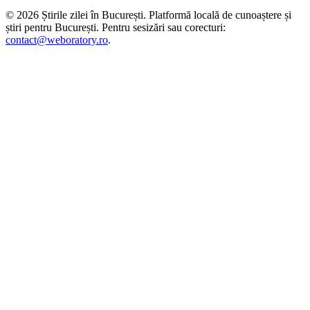
©
2026
Știrile zilei în București
. Platformă locală de cunoaștere și
știri pentru
București
. Pentru sesizări sau corecturi:
contact@weboratory.ro
.