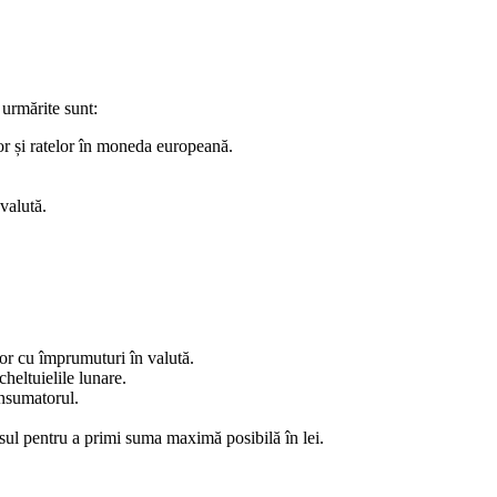
 urmărite sunt:
r și ratelor în moneda europeană.
valută.
lor cu împrumuturi în valută.
cheltuielile lunare.
onsumatorul.
rsul pentru a primi suma maximă posibilă în lei.