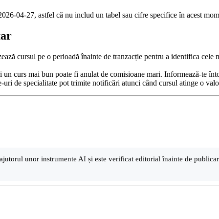
026-04-27, astfel că nu includ un tabel sau cifre specifice în acest mom
tar
ază cursul pe o perioadă înainte de tranzacție pentru a identifica cele ma
 un curs mai bun poate fi anulat de comisioane mari. Informează-te întot
te-uri de specialitate pot trimite notificări atunci când cursul atinge o va
ajutorul unor instrumente AI și este verificat editorial înainte de public