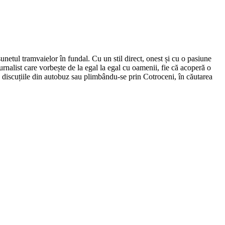
netul tramvaielor în fundal. Cu un stil direct, onest și cu o pasiune
urnalist care vorbește de la egal la egal cu oamenii, fie că acoperă o
nd discuțiile din autobuz sau plimbându-se prin Cotroceni, în căutarea