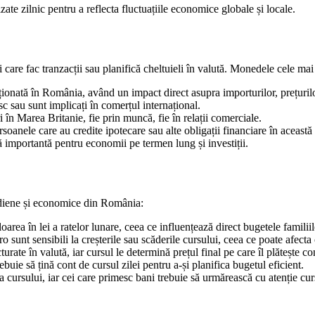
te zilnic pentru a reflecta fluctuațiile economice globale și locale.
 care fac tranzacții sau planifică cheltuieli în valută. Monedele cele mai
onată în România, având un impact direct asupra importurilor, prețurilo
c sau sunt implicați în comerțul internațional.
în Marea Britanie, fie prin muncă, fie în relații comerciale.
nele care au credite ipotecare sau alte obligații financiare în această 
 importantă pentru economii pe termen lung și investiții.
tidiene și economice din România:
area în lei a ratelor lunare, ceea ce influențează direct bugetele familii
ro sunt sensibili la creșterile sau scăderile cursului, ceea ce poate afecta 
rate în valută, iar cursul le determină prețul final pe care îl plătește c
ebuie să țină cont de cursul zilei pentru a-și planifica bugetul eficient.
 cursului, iar cei care primesc bani trebuie să urmărească cu atenție cu