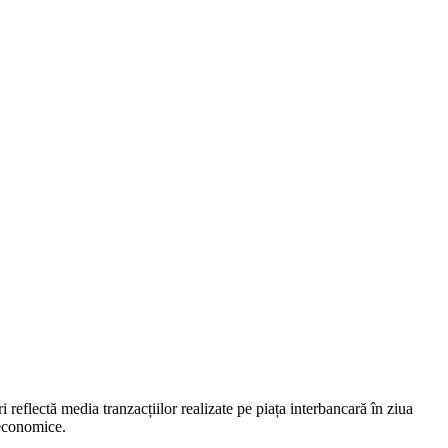
reflectă media tranzacțiilor realizate pe piața interbancară în ziua
 economice.