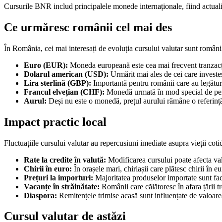
Cursurile BNR includ principalele monede internaționale, fiind actualiza
Ce urmăresc românii cel mai des
În România, cei mai interesați de evoluția cursului valutar sunt românii
Euro (EUR):
Moneda europeană este cea mai frecvent tranzacți
Dolarul american (USD):
Urmărit mai ales de cei care investes
Lira sterlină (GBP):
Importantă pentru românii care au legături 
Francul elvețian (CHF):
Monedă urmată în mod special de persoa
Aurul:
Deși nu este o monedă, prețul aurului rămâne o referință
Impact practic local
Fluctuațiile cursului valutar au repercusiuni imediate asupra vieții co
Rate la credite în valută:
Modificarea cursului poate afecta valo
Chirii în euro:
În orașele mari, chiriașii care plătesc chirii în eu
Prețuri la importuri:
Majoritatea produselor importate sunt factu
Vacanțe în străinătate:
Românii care călătoresc în afara țării tr
Diaspora:
Remitențele trimise acasă sunt influențate de valoarea
Cursul valutar de astăzi