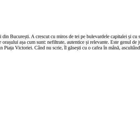
din București. A crescut cu miros de tei pe bulevardele capitalei și cu su
 orașului așa cum sunt: nefiltrate, autentice și relevante. Este genul de j
in Piața Victoriei. Când nu scrie, îl găsești cu o cafea în mână, ascultâ