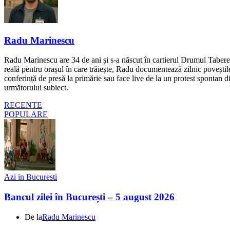
Radu Marinescu
Radu Marinescu are 34 de ani și s-a născut în cartierul Drumul Taberei 
reală pentru orașul în care trăiește, Radu documentează zilnic poveștile
conferință de presă la primărie sau face live de la un protest spontan d
următorului subiect.
RECENTE
POPULARE
Azi in Bucuresti
Bancul zilei în București – 5 august 2026
De la
Radu Marinescu