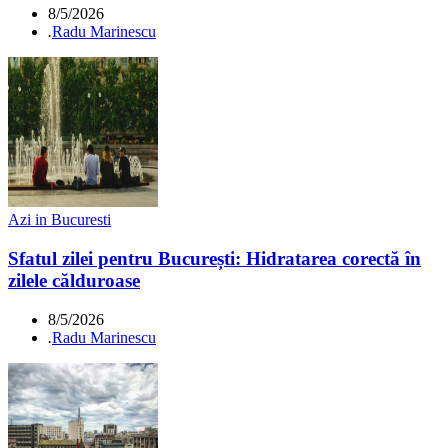
8/5/2026
.
Radu Marinescu
Azi in Bucuresti
Sfatul zilei pentru București: Hidratarea corectă în
zilele călduroase
8/5/2026
.
Radu Marinescu