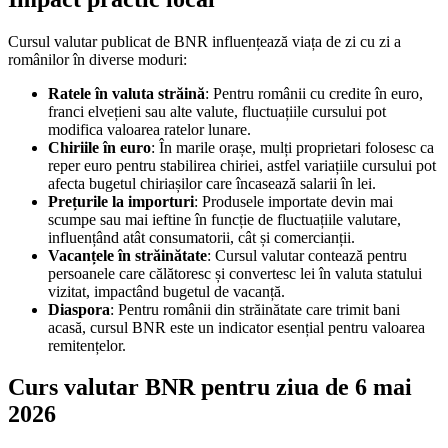
Cursul valutar publicat de BNR influențează viața de zi cu zi a
românilor în diverse moduri:
Ratele în valuta străină
: Pentru românii cu credite în euro,
franci elvețieni sau alte valute, fluctuațiile cursului pot
modifica valoarea ratelor lunare.
Chiriile în euro
: În marile orașe, mulți proprietari folosesc ca
reper euro pentru stabilirea chiriei, astfel variațiile cursului pot
afecta bugetul chiriașilor care încasează salarii în lei.
Prețurile la importuri
: Produsele importate devin mai
scumpe sau mai ieftine în funcție de fluctuațiile valutare,
influențând atât consumatorii, cât și comercianții.
Vacanțele în străinătate
: Cursul valutar contează pentru
persoanele care călătoresc și convertesc lei în valuta statului
vizitat, impactând bugetul de vacanță.
Diaspora
: Pentru românii din străinătate care trimit bani
acasă, cursul BNR este un indicator esențial pentru valoarea
remitențelor.
Curs valutar BNR pentru ziua de 6 mai
2026