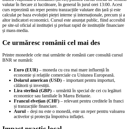
valutar în fiecare zi lucrătoare, în general în jurul orei 13:00. Acest
curs reprezintă un reper pentru tranzacțiile valutare din țară și este
calculat pe baza evoluției pieței interne și internaționale, precum și a
altor indicatori economici. Cursul este anunțat public, fiind accesibil
pe site-ul oficial al instituției și preluat rapid de instituțiile financiare
și mass-media.
Ce urmăresc românii cel mai des
Printre monedele cele mai urmărite de românii care consultă cursul
BNR se numără:
Euro (EUR)
– moneda cu cea mai mare influență în
economie și relațiile comerciale cu Uniunea Europeană.
Dolarul american (USD)
– important pentru importuri,
călătorii și investiții.
Lira sterlină (GBP)
– urmărită în special de cei cu legături
economice sau familiale în Marea Britanie.
Francul elvețian (CHF)
– relevant pentru creditele în franci
și tranzacțiile financiare.
Aurul
– deși nu este o monedă, este un reper pentru valoarea
activelor și protecția împotriva inflației.
Impact practic local