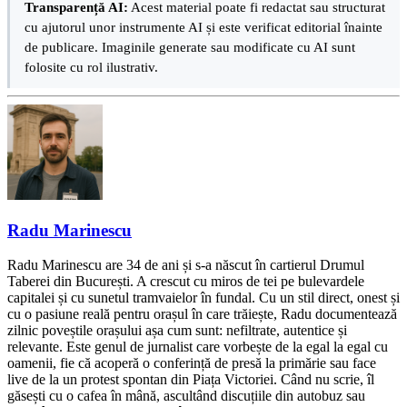
Transparență AI:
Acest material poate fi redactat sau structurat
cu ajutorul unor instrumente AI și este verificat editorial înainte
de publicare. Imaginile generate sau modificate cu AI sunt
folosite cu rol ilustrativ.
Radu Marinescu
Radu Marinescu are 34 de ani și s-a născut în cartierul Drumul
Taberei din București. A crescut cu miros de tei pe bulevardele
capitalei și cu sunetul tramvaielor în fundal. Cu un stil direct, onest și
cu o pasiune reală pentru orașul în care trăiește, Radu documentează
zilnic poveștile orașului așa cum sunt: nefiltrate, autentice și
relevante. Este genul de jurnalist care vorbește de la egal la egal cu
oamenii, fie că acoperă o conferință de presă la primărie sau face
live de la un protest spontan din Piața Victoriei. Când nu scrie, îl
găsești cu o cafea în mână, ascultând discuțiile din autobuz sau