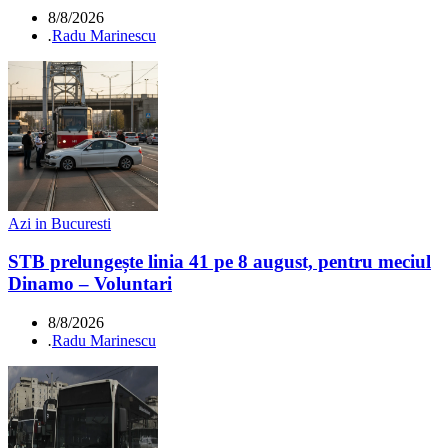
8/8/2026
.
Radu Marinescu
Azi in Bucuresti
STB prelungește linia 41 pe 8 august, pentru meciul
Dinamo – Voluntari
8/8/2026
.
Radu Marinescu