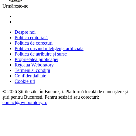
Urmărește-ne
Despre noi
Politica editorială
Politica de corecturi
Politica privind inteligența artificială
Politica de atribuire și surse
Proprietatea publicației
Rețeaua Weboratory
Termeni și condiții
Confidențialitate
Cookie-uri
©
2026
Știrile zilei în București
. Platformă locală de cunoaștere și
știri pentru
București
. Pentru sesizări sau corecturi:
contact@weboratory.ro
.