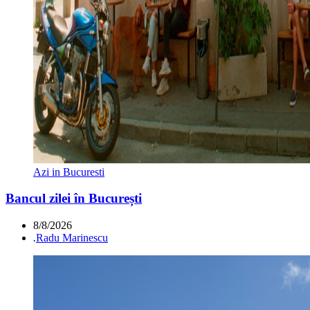
Azi in Bucuresti
Bancul zilei în București
8/8/2026
.
Radu Marinescu