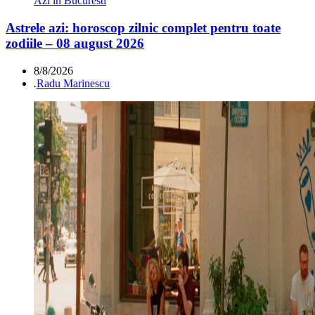
Azi in Bucuresti
Astrele azi: horoscop zilnic complet pentru toate
zodiile – 08 august 2026
8/8/2026
.
Radu Marinescu