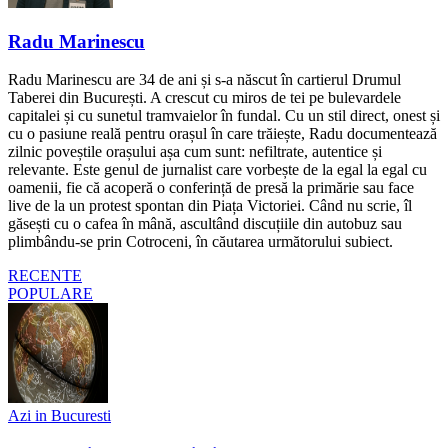
Radu Marinescu
Radu Marinescu are 34 de ani și s-a născut în cartierul Drumul
Taberei din București. A crescut cu miros de tei pe bulevardele
capitalei și cu sunetul tramvaielor în fundal. Cu un stil direct, onest și
cu o pasiune reală pentru orașul în care trăiește, Radu documentează
zilnic poveștile orașului așa cum sunt: nefiltrate, autentice și
relevante. Este genul de jurnalist care vorbește de la egal la egal cu
oamenii, fie că acoperă o conferință de presă la primărie sau face
live de la un protest spontan din Piața Victoriei. Când nu scrie, îl
găsești cu o cafea în mână, ascultând discuțiile din autobuz sau
plimbându-se prin Cotroceni, în căutarea următorului subiect.
RECENTE
POPULARE
Azi in Bucuresti