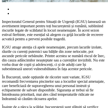
Inspectoratul General pentru Situații de Urgență (IGSU) lansează un
avertisment important pentru toți bucureștenii și românii, subliniind
riscurile legate de scăldatul în locuri neamenajate. În acest sezon
estival fierbinte, este esențial să alegem cu grijă locurile de recreere
acvatică pentru a preveni posibile tragedii.
IGSU atrage atenția că apele neamenajate, precum lacurile izolate,
râurile cu curenți puternici sau bălțile din zone nelocuite, pot
ascunde pericole nebănuite. Printre acestea se numără riscul de înec,
din cauza adâncimilor neașteptate sau a curenților invizibili. Nu este
vorba doar de copii și adolescenți, ci și de adulți care își
subestimează uneori vulnerabilitatea în fața acestor pericole.
În București, unde opțiunile de răcorire sunt variate, IGSU
recomandă frecventarea piscinelor sau a locurilor special amenajate,
care beneficiază de supravegherea unui personal instruit și
echipamente de salvare disponibile. Siguranța ar trebui să fie
întotdeauna prioritară, mai ales când temperaturile ridicate ne
îndeamnă să căutăm răcoarea apelor.
Înainte de a pleca la scăldat, bucureștenii sunt sfătuiți să verifice