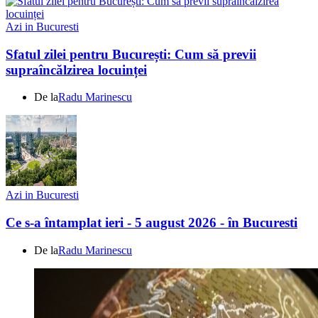
Azi in Bucuresti
Sfatul zilei pentru București: Cum să previi
supraîncălzirea locuinței
De la
Radu Marinescu
Azi in Bucuresti
Ce s-a întamplat ieri - 5 august 2026 - în Bucuresti
De la
Radu Marinescu