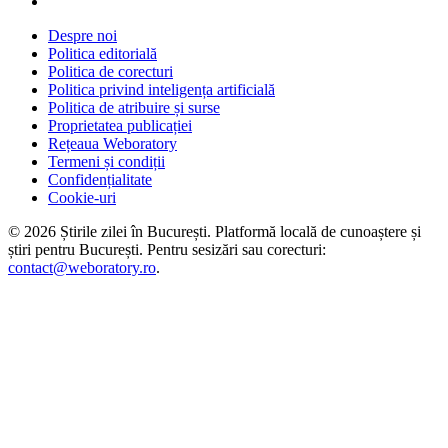
Despre noi
Politica editorială
Politica de corecturi
Politica privind inteligența artificială
Politica de atribuire și surse
Proprietatea publicației
Rețeaua Weboratory
Termeni și condiții
Confidențialitate
Cookie-uri
©
2026
Știrile zilei în București
. Platformă locală de cunoaștere și
știri pentru
București
. Pentru sesizări sau corecturi:
contact@weboratory.ro
.