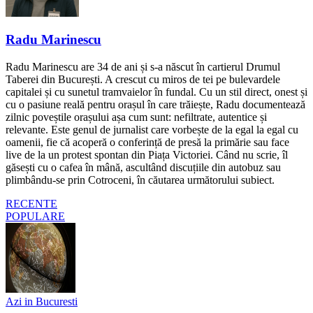
Radu Marinescu
Radu Marinescu are 34 de ani și s-a născut în cartierul Drumul
Taberei din București. A crescut cu miros de tei pe bulevardele
capitalei și cu sunetul tramvaielor în fundal. Cu un stil direct, onest și
cu o pasiune reală pentru orașul în care trăiește, Radu documentează
zilnic poveștile orașului așa cum sunt: nefiltrate, autentice și
relevante. Este genul de jurnalist care vorbește de la egal la egal cu
oamenii, fie că acoperă o conferință de presă la primărie sau face
live de la un protest spontan din Piața Victoriei. Când nu scrie, îl
găsești cu o cafea în mână, ascultând discuțiile din autobuz sau
plimbându-se prin Cotroceni, în căutarea următorului subiect.
RECENTE
POPULARE
Azi in Bucuresti