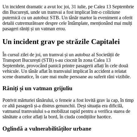
Un incident dramatic a avut loc joi, 31 iulie, pe Calea 13 Septembrie
din București, unde un tramvai a fost implicat într-o coliziune
puternică cu un autobuz STB. Un tânăr martor la eveniment a oferit
detalii cutremurătoare despre cele întâmplate, menționând mai mulți
pasageri răniți și un vatman erou.
Un incident grav pe străzile Capitalei
În cursul zilei de joi, un tramvai și un autobuz al Societății de
Transport București (STB) s-au ciocnit în zona Calea 13
Septembrie, provocând panică printre pasagerii aflați în cele două
vehicule. Un tânăr aflat în tramvaiul implicat în accident a relatat
scene dramatice, în care mai multe persoane au suferit răni vizibile.
Răniți și un vatman grijuliu
Potrivit mărturiei tânărului, o femeie a fost lovită grav la cap, în timp
ce altă pasageră și-a distrus genunchii. Deși situația era dificilă,
vatmanul tramvaiului s-a mobilizat rapid pentru a verifica starea de
sănătate a celor aflați la bord, în ciuda condițiilor haotice.
Oglindă a vulnerabilităților urbane