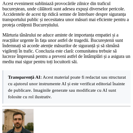
Acest eveniment subliniază provocările zilnice din traficul
bucureștean, unde călătorii sunt adesea expuși diverselor pericole.
Accidentele de acest tip ridică semne de întrebare despre siguranța
transportului public și necesitatea unor măsuri mai eficiente pentru a
proteja cetățenii Bucureștiului.
Mărturia tânărului ne aduce aminte de importanța empatiei și a
reacțiilor urgente în fața unor astfel de tragedii. Bucureștenii sunt
îndemnați să acorde atenție măsurilor de siguranță și să rămână
vigilenți în trafic. Concluzia este clară: comunitatea trebuie să
lucreze împreună pentru a preveni astfel de întâmplări și a asigura un
mediu mai sigur pentru toți locuitorii săi.
Transparență AI:
Acest material poate fi redactat sau structurat
cu ajutorul unor instrumente AI și este verificat editorial înainte
de publicare. Imaginile generate sau modificate cu AI sunt
folosite cu rol ilustrativ.