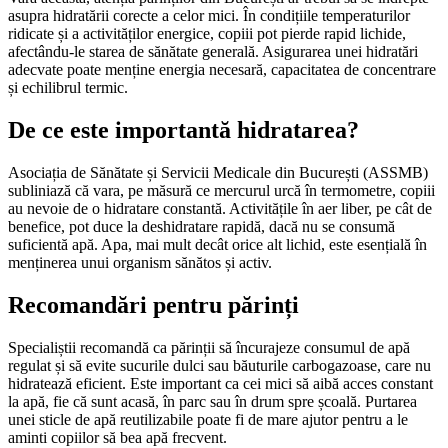
asupra hidratării corecte a celor mici. În condițiile temperaturilor
ridicate și a activităților energice, copiii pot pierde rapid lichide,
afectându-le starea de sănătate generală. Asigurarea unei hidratări
adecvate poate menține energia necesară, capacitatea de concentrare
și echilibrul termic.
De ce este importantă hidratarea?
Asociația de Sănătate și Servicii Medicale din București (ASSMB)
subliniază că vara, pe măsură ce mercurul urcă în termometre, copiii
au nevoie de o hidratare constantă. Activitățile în aer liber, pe cât de
benefice, pot duce la deshidratare rapidă, dacă nu se consumă
suficientă apă. Apa, mai mult decât orice alt lichid, este esențială în
menținerea unui organism sănătos și activ.
Recomandări pentru părinți
Specialiștii recomandă ca părinții să încurajeze consumul de apă
regulat și să evite sucurile dulci sau băuturile carbogazoase, care nu
hidratează eficient. Este important ca cei mici să aibă acces constant
la apă, fie că sunt acasă, în parc sau în drum spre școală. Purtarea
unei sticle de apă reutilizabile poate fi de mare ajutor pentru a le
aminti copiilor să bea apă frecvent.