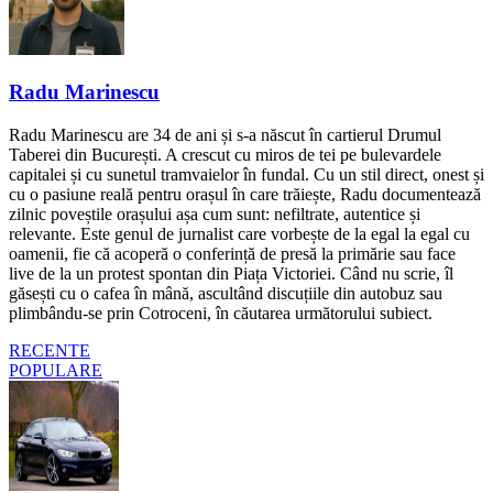
Radu Marinescu
Radu Marinescu are 34 de ani și s-a născut în cartierul Drumul
Taberei din București. A crescut cu miros de tei pe bulevardele
capitalei și cu sunetul tramvaielor în fundal. Cu un stil direct, onest și
cu o pasiune reală pentru orașul în care trăiește, Radu documentează
zilnic poveștile orașului așa cum sunt: nefiltrate, autentice și
relevante. Este genul de jurnalist care vorbește de la egal la egal cu
oamenii, fie că acoperă o conferință de presă la primărie sau face
live de la un protest spontan din Piața Victoriei. Când nu scrie, îl
găsești cu o cafea în mână, ascultând discuțiile din autobuz sau
plimbându-se prin Cotroceni, în căutarea următorului subiect.
RECENTE
POPULARE