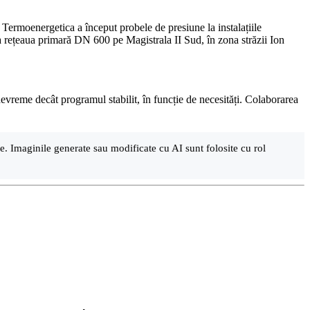
ermoenergetica a început probele de presiune la instalațiile
 la rețeaua primară DN 600 pe Magistrala II Sud, în zona străzii Ion
evreme decât programul stabilit, în funcție de necesități. Colaborarea
are. Imaginile generate sau modificate cu AI sunt folosite cu rol