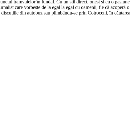
netul tramvaielor în fundal. Cu un stil direct, onest și cu o pasiune
urnalist care vorbește de la egal la egal cu oamenii, fie că acoperă o
nd discuțiile din autobuz sau plimbându-se prin Cotroceni, în căutarea