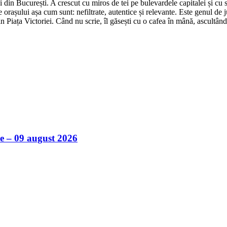
din București. A crescut cu miros de tei pe bulevardele capitalei și cu su
 orașului așa cum sunt: nefiltrate, autentice și relevante. Este genul de j
in Piața Victoriei. Când nu scrie, îl găsești cu o cafea în mână, ascultâ
ile – 09 august 2026