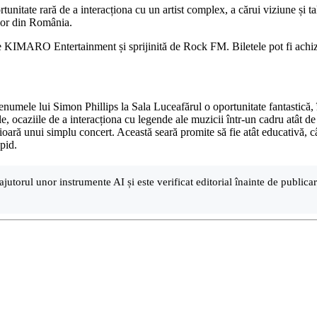
unitate rară de a interacționa cu un artist complex, a cărui viziune și t
ilor din România.
 KIMARO Entertainment și sprijinită de Rock FM. Biletele pot fi achizi
renumele lui Simon Phillips la Sala Luceafărul o oportunitate fantastică,
 ocaziile de a interacționa cu legende ale muzicii într-un cadru atât de p
oară unui simplu concert. Această seară promite să fie atât educativă, cât
pid.
ajutorul unor instrumente AI și este verificat editorial înainte de public