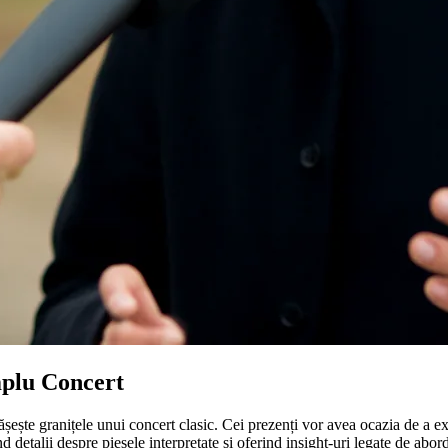
mplu Concert
șește granițele unui concert clasic. Cei prezenți vor avea ocazia de a ex
nd detalii despre piesele interpretate și oferind insight-uri legate de a