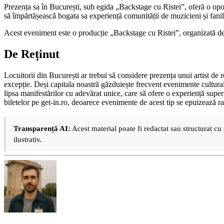
Prezența sa în București, sub egida „Backstage cu Ristei”, oferă o oport
să împărtășească bogata sa experiență comunității de muzicieni și fan
Acest eveniment este o producție „Backstage cu Ristei”, organizată de
De Reținut
Locuitorii din București ar trebui să considere prezența unui artist de 
excepție. Deși capitala noastră găzduiește frecvent evenimente culturale,
lipsa manifestărilor cu adevărat unice, care să ofere o experiență superi
biletelor pe get-in.ro, deoarece evenimente de acest tip se epuizează ra
Transparență AI:
Acest material poate fi redactat sau structurat cu 
ilustrativ.