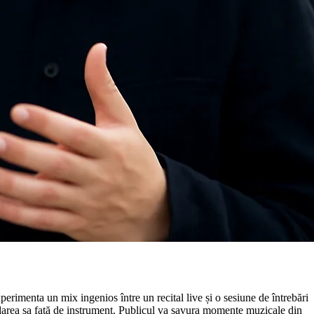
perimenta un mix ingenios între un recital live și o sesiune de întrebări
bordarea sa față de instrument. Publicul va savura momente muzicale din