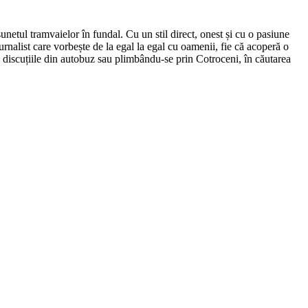
netul tramvaielor în fundal. Cu un stil direct, onest și cu o pasiune
urnalist care vorbește de la egal la egal cu oamenii, fie că acoperă o
nd discuțiile din autobuz sau plimbându-se prin Cotroceni, în căutarea