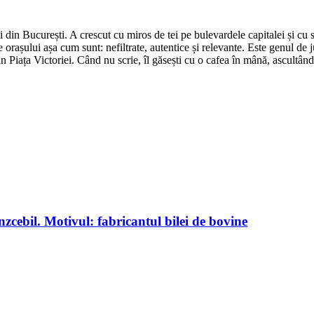
din București. A crescut cu miros de tei pe bulevardele capitalei și cu su
 orașului așa cum sunt: nefiltrate, autentice și relevante. Este genul de j
in Piața Victoriei. Când nu scrie, îl găsești cu o cafea în mână, ascultâ
ebil. Motivul: fabricantul bilei de bovine