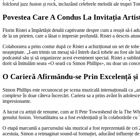
folclorul jazz fusion și rock, incluzând celebrele melodii ale trupei Toto
Povestea Care A Condus La Invitația Artis
Florin Ristei a împărtășit detalii captivante despre cum a reușit să-l a
de la un prieten, care a lăsat o impresie profundă. Ristei a descris at
Colaborarea a prins contur după ce Ristei a achiziționat un set de tobe c
neașteptate. „I-am trimis un mesaj să-l întreb dacă tobele au fost ale lui
podcastul său și să organizeze acest eveniment special. Ristei a sublini
dorit să întitulăm seara «O seară cu Simon Phillips», nu doar un conce
O Carieră Afirmăndu-se Prin Excelență și 
Simon Phillips este recunoscut pe scena muzicală internațională ca „arma
complexe în doar câteva încercări. Cariera sa a prins avânt în adoles
impresionante.
A lucrat cu artiști de renume, cum ar fi Pete Townshend de la The Who, c
genului fusion. Versatilitatea sa a fost evidențiată și în colaborările 
O etapă marcantă a parcursului său muzical a fost reprezentată de cei 21
acestuia, Simon a reimaginat sound-ul formației, aducând influențe de 