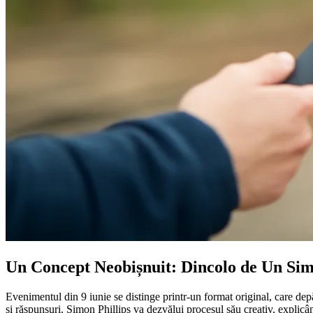
Un Concept Neobișnuit: Dincolo de Un Si
Evenimentul din 9 iunie se distinge printr-un format original, care depă
și răspunsuri. Simon Phillips va dezvălui procesul său creativ, explicâ