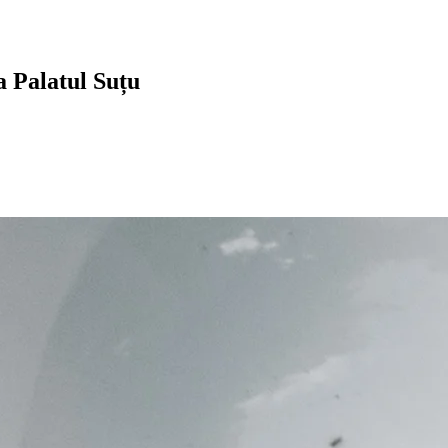
a Palatul Suțu