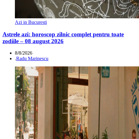
Azi in Bucuresti
Astrele azi: horoscop zilnic complet pentru toate
zodiile – 08 august 2026
8/8/2026
.
Radu Marinescu