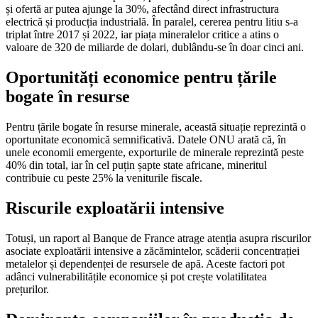
și ofertă ar putea ajunge la 30%, afectând direct infrastructura
electrică și producția industrială. În paralel, cererea pentru litiu s-a
triplat între 2017 și 2022, iar piața mineralelor critice a atins o
valoare de 320 de miliarde de dolari, dublându-se în doar cinci ani.
Oportunități economice pentru țările
bogate în resurse
Pentru țările bogate în resurse minerale, această situație reprezintă o
oportunitate economică semnificativă. Datele ONU arată că, în
unele economii emergente, exporturile de minerale reprezintă peste
40% din total, iar în cel puțin șapte state africane, mineritul
contribuie cu peste 25% la veniturile fiscale.
Riscurile exploatării intensive
Totuși, un raport al Banque de France atrage atenția asupra riscurilor
asociate exploatării intensive a zăcămintelor, scăderii concentrației
metalelor și dependenței de resursele de apă. Aceste factori pot
adânci vulnerabilitățile economice și pot crește volatilitatea
prețurilor.