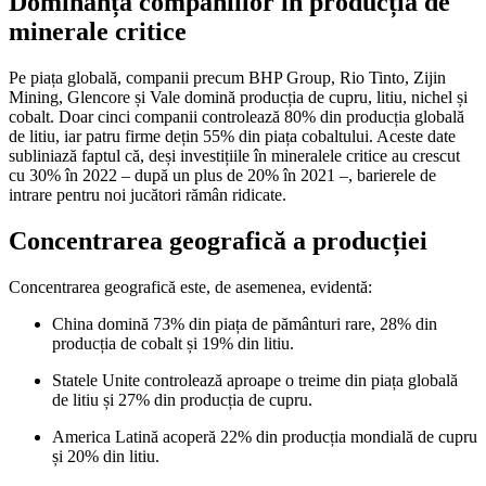
Dominanța companiilor în producția de
minerale critice
Pe piața globală, companii precum BHP Group, Rio Tinto, Zijin
Mining, Glencore și Vale domină producția de cupru, litiu, nichel și
cobalt. Doar cinci companii controlează 80% din producția globală
de litiu, iar patru firme dețin 55% din piața cobaltului. Aceste date
subliniază faptul că, deși investițiile în mineralele critice au crescut
cu 30% în 2022 – după un plus de 20% în 2021 –, barierele de
intrare pentru noi jucători rămân ridicate.
Concentrarea geografică a producției
Concentrarea geografică este, de asemenea, evidentă:
China domină 73% din piața de pământuri rare, 28% din
producția de cobalt și 19% din litiu.
Statele Unite controlează aproape o treime din piața globală
de litiu și 27% din producția de cupru.
America Latină acoperă 22% din producția mondială de cupru
și 20% din litiu.