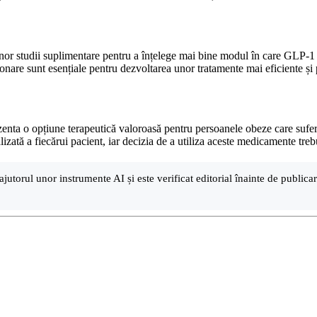
 unor studii suplimentare pentru a înțelege mai bine modul în care GLP-1
lmonare sunt esențiale pentru dezvoltarea unor tratamente mai eficiente și p
ezenta o opțiune terapeutică valoroasă pentru persoanele obeze care sufer
lizată a fiecărui pacient, iar decizia de a utiliza aceste medicamente tre
ajutorul unor instrumente AI și este verificat editorial înainte de public