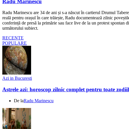
Radu Marinescu
Radu Marinescu are 34 de ani și s-a născut în cartierul Drumul Taberei 
reală pentru orașul în care trăiește, Radu documentează zilnic poveștile
conferință de presă la primărie sau face live de la un protest spontan d
următorului subiect.
RECENTE
POPULARE
Azi in Bucuresti
Astrele azi: horoscop zilnic complet pentru toate zodi
De la
Radu Marinescu