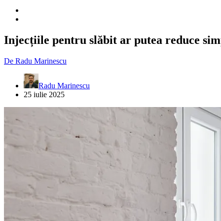
Injecțiile pentru slăbit ar putea reduce si
De
Radu Marinescu
Radu Marinescu
25 iulie 2025