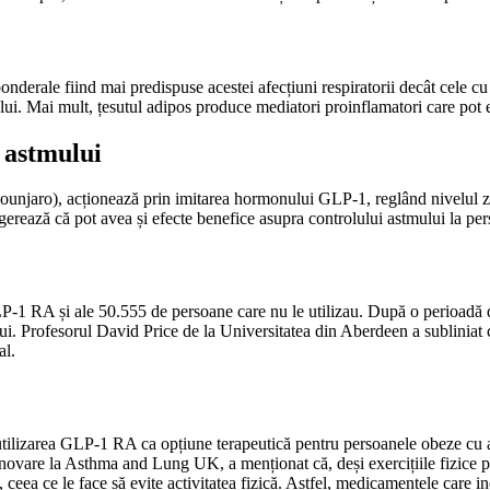
aponderale fiind mai predispuse acestei afecțiuni respiratorii decât cele
i. Mai mult, țesutul adipos produce mediatori proinflamatori care pot ex
 astmului
jaro), acționează prin imitarea hormonului GLP-1, reglând nivelul zahă
sugerează că pot avea și efecte benefice asupra controlului astmului la pe
P-1 RA și ale 50.555 de persoane care nu le utilizau. După o perioadă de 
lui. Profesorul David Price de la Universitatea din Aberdeen a subliniat
al.
 utilizarea GLP-1 RA ca opțiune terapeutică pentru persoanele obeze cu a
 inovare la Asthma and Lung UK, a menționat că, deși exercițiile fizice p
 ceea ce le face să evite activitatea fizică. Astfel, medicamentele care ind