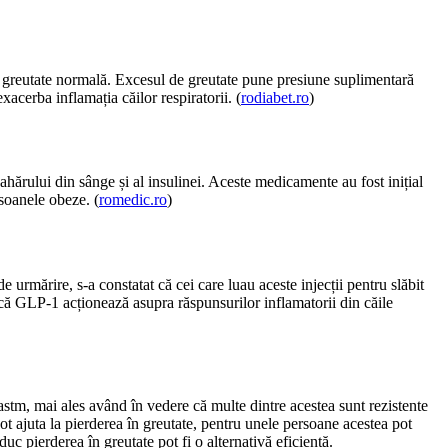
 cu greutate normală. Excesul de greutate pune presiune suplimentară
acerba inflamația căilor respiratorii. (
rodiabet.ro
)
rului din sânge și al insulinei. Aceste medicamente au fost inițial
rsoanele obeze. (
romedic.ro
)
urmărire, s-a constatat că cei care luau aceste injecții pentru slăbit
 că GLP-1 acționează asupra răspunsurilor inflamatorii din căile
stm, mai ales având în vedere că multe dintre acestea sunt rezistente
ot ajuta la pierderea în greutate, pentru unele persoane acestea pot
uc pierderea în greutate pot fi o alternativă eficientă.