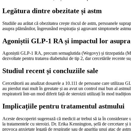
Legătura dintre obezitate și astm
Studiile au arătat că obezitatea crește riscul de astm, persoanele supr
asupra plămânilor, îngreunând respirația și agravant simptomele astmulu
Agoniștii GLP-1 RA și impactul lor asupra
Agoniștii GLP-1 RA, precum semaglutida (Wegovy) și tirzepatida (Moun
dezvoltate pentru tratarea diabetului de tip 2, dar cercetările recente 
Studiul recent și concluziile sale
Cercetătorii au analizat dosarele a 10.111 de persoane care utilizau GL
au pierdut mai mult în greutate și au avut un control mai bun al astmu
respiratorii într-un mod diferit față de steroizii utilizați în mod tradițion
Implicațiile pentru tratamentul astmului
Aceste descoperiri sugerează că medicii ar trebui să ia în considerare
la tratamentele cu steroizi. Dr. Erika Kennington, șefă de cercetare și
provoca anxietate legată de respirație sau de apariția unui atac de astm,