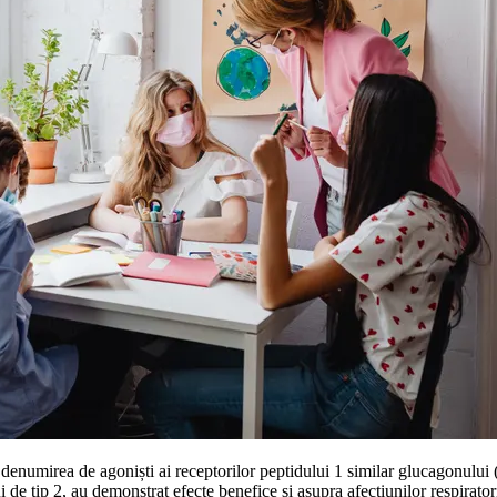
ub denumirea de agoniști ai receptorilor peptidului 1 similar glucagonulu
 de tip 2, au demonstrat efecte benefice și asupra afecțiunilor respiratori