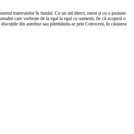
netul tramvaielor în fundal. Cu un stil direct, onest și cu o pasiune
urnalist care vorbește de la egal la egal cu oamenii, fie că acoperă o
nd discuțiile din autobuz sau plimbându-se prin Cotroceni, în căutarea