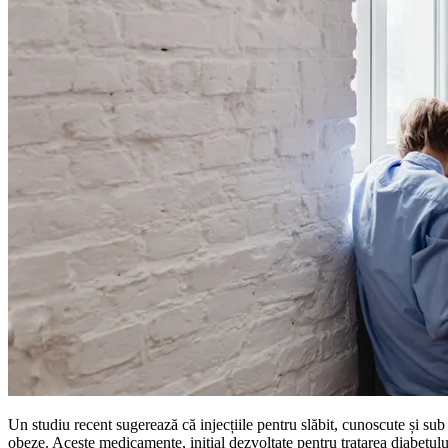
Un studiu recent sugerează că injecțiile pentru slăbit, cunoscute și s
obeze. Aceste medicamente, inițial dezvoltate pentru tratarea diabetului