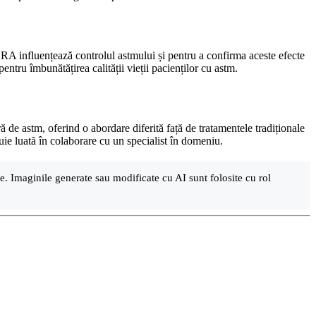
 RA influențează controlul astmului și pentru a confirma aceste efecte
entru îmbunătățirea calității vieții pacienților cu astm.
ă de astm, oferind o abordare diferită față de tratamentele tradiționale
buie luată în colaborare cu un specialist în domeniu.
are. Imaginile generate sau modificate cu AI sunt folosite cu rol