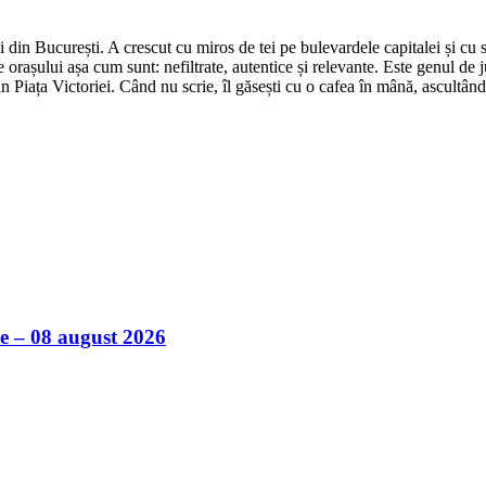
din București. A crescut cu miros de tei pe bulevardele capitalei și cu su
 orașului așa cum sunt: nefiltrate, autentice și relevante. Este genul de j
in Piața Victoriei. Când nu scrie, îl găsești cu o cafea în mână, ascultâ
ile – 08 august 2026