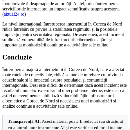
monitorizate îndeaproape de autorități. Astfel, orice întrerupere a
serviciilor de internet are un impact semnificativ asupra acestora.
(
aktual24.ro
)
La nivel internațional, întreruperea internetului în Coreea de Nord
ridică întrebări cu privire la stabilitatea regimului și la posibilele
implicații pentru securitatea regională. De asemenea, acest incident
subliniază vulnerabilitățile infrastructurii cibernetice a țării și
importanța monitorizării continue a activităților sale online.
Concluzie
Întreruperea majoră a internetului în Coreea de Nord, care a afectat
toate rutele de conectivitate, ridică semne de întrebare cu privire la
cauzele sale și la impactul asupra populației și comunității
internaționale. Deși este dificil de determinat dacă acest incident este
rezultatul unui atac extern sau al unei probleme interne, este clar că
astfel de evenimente subliniază vulnerabilitățile infrastructurii
cibernetice a Coreei de Nord și necesitatea unei monitorizări și
analize continue a activităților sale online.
Transparență AI:
Acest material poate fi redactat sau structurat
cu ajutorul unor instrumente AI și este verificat editorial înainte