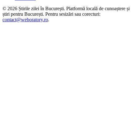
©
2026
Știrile zilei în București
. Platformă locală de cunoaștere și
știri pentru
București
. Pentru sesizări sau corecturi:
contact@weboratory.ro
.