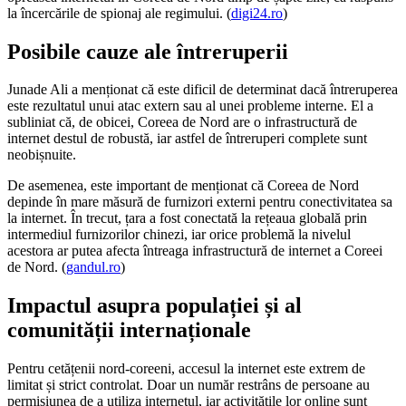
la încercările de spionaj ale regimului. (
digi24.ro
)
Posibile cauze ale întreruperii
Junade Ali a menționat că este dificil de determinat dacă întreruperea
este rezultatul unui atac extern sau al unei probleme interne. El a
subliniat că, de obicei, Coreea de Nord are o infrastructură de
internet destul de robustă, iar astfel de întreruperi complete sunt
neobișnuite.
De asemenea, este important de menționat că Coreea de Nord
depinde în mare măsură de furnizori externi pentru conectivitatea sa
la internet. În trecut, țara a fost conectată la rețeaua globală prin
intermediul furnizorilor chinezi, iar orice problemă la nivelul
acestora ar putea afecta întreaga infrastructură de internet a Coreei
de Nord. (
gandul.ro
)
Impactul asupra populației și al
comunității internaționale
Pentru cetățenii nord-coreeni, accesul la internet este extrem de
limitat și strict controlat. Doar un număr restrâns de persoane au
permisiunea de a utiliza internetul, iar activitățile lor online sunt