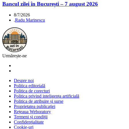
Bancul zilei în București – 7 august 2026
8/7/2026
.
Radu Marinescu
Urmărește-ne
Despre noi
Politica editorială
Politica de corecturi
Politica privind inteligența artificială
Politica de atribuire și surse
Proprietatea publicației
Rețeaua Weboratory
Termeni și condiții
Confidențialitate
Cookie-uri