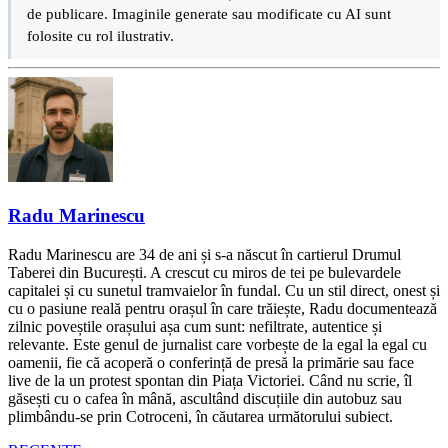
de publicare. Imaginile generate sau modificate cu AI sunt
folosite cu rol ilustrativ.
Radu Marinescu
Radu Marinescu are 34 de ani și s-a născut în cartierul Drumul
Taberei din București. A crescut cu miros de tei pe bulevardele
capitalei și cu sunetul tramvaielor în fundal. Cu un stil direct, onest și
cu o pasiune reală pentru orașul în care trăiește, Radu documentează
zilnic poveștile orașului așa cum sunt: nefiltrate, autentice și
relevante. Este genul de jurnalist care vorbește de la egal la egal cu
oamenii, fie că acoperă o conferință de presă la primărie sau face
live de la un protest spontan din Piața Victoriei. Când nu scrie, îl
găsești cu o cafea în mână, ascultând discuțiile din autobuz sau
plimbându-se prin Cotroceni, în căutarea următorului subiect.