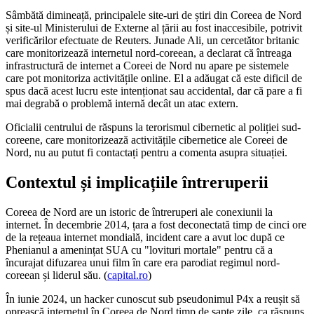
Sâmbătă dimineață, principalele site-uri de știri din Coreea de Nord
și site-ul Ministerului de Externe al țării au fost inaccesibile, potrivit
verificărilor efectuate de Reuters. Junade Ali, un cercetător britanic
care monitorizează internetul nord-coreean, a declarat că întreaga
infrastructură de internet a Coreei de Nord nu apare pe sistemele
care pot monitoriza activitățile online. El a adăugat că este dificil de
spus dacă acest lucru este intenționat sau accidental, dar că pare a fi
mai degrabă o problemă internă decât un atac extern.
Oficialii centrului de răspuns la terorismul cibernetic al poliției sud-
coreene, care monitorizează activitățile cibernetice ale Coreei de
Nord, nu au putut fi contactați pentru a comenta asupra situației.
Contextul și implicațiile întreruperii
Coreea de Nord are un istoric de întreruperi ale conexiunii la
internet. În decembrie 2014, țara a fost deconectată timp de cinci ore
de la rețeaua internet mondială, incident care a avut loc după ce
Phenianul a amenințat SUA cu "lovituri mortale" pentru că a
încurajat difuzarea unui film în care era parodiat regimul nord-
coreean și liderul său. (
capital.ro
)
În iunie 2024, un hacker cunoscut sub pseudonimul P4x a reușit să
oprească internetul în Coreea de Nord timp de șapte zile, ca răspuns