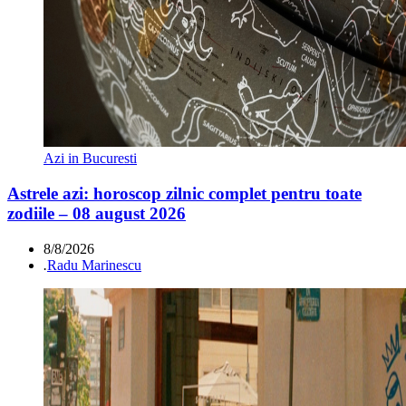
Azi in Bucuresti
Astrele azi: horoscop zilnic complet pentru toate
zodiile – 08 august 2026
8/8/2026
.
Radu Marinescu