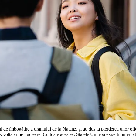
ntrul de îmbogățire a uraniului de la Natanz, și au dus la pierderea unor 
dezvolta arme nucleare. Cu toate acestea, Statele Unite și experții intern