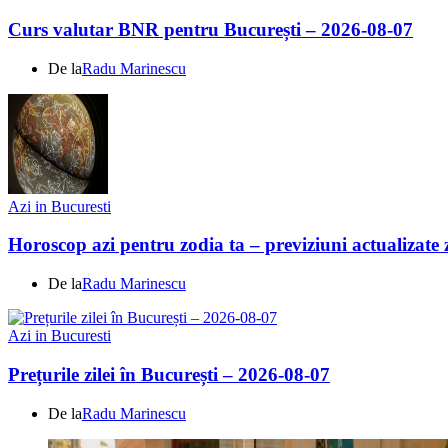
Curs valutar BNR pentru București – 2026-08-07
De la
Radu Marinescu
Azi in Bucuresti
Horoscop azi pentru zodia ta – previziuni actualizate 
De la
Radu Marinescu
Azi in Bucuresti
Prețurile zilei în București – 2026-08-07
De la
Radu Marinescu