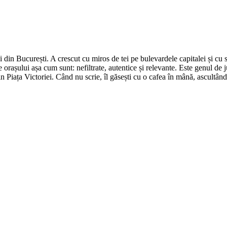
din București. A crescut cu miros de tei pe bulevardele capitalei și cu su
 orașului așa cum sunt: nefiltrate, autentice și relevante. Este genul de j
in Piața Victoriei. Când nu scrie, îl găsești cu o cafea în mână, ascultâ