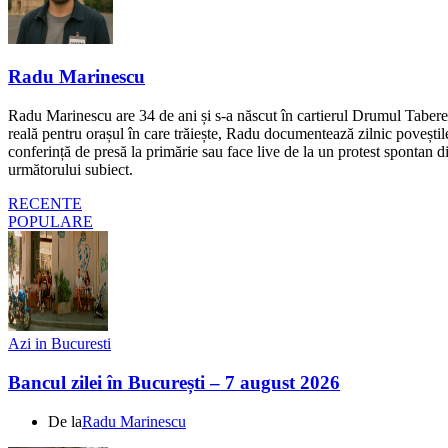
Radu Marinescu
Radu Marinescu are 34 de ani și s-a născut în cartierul Drumul Taberei 
reală pentru orașul în care trăiește, Radu documentează zilnic poveștile
conferință de presă la primărie sau face live de la un protest spontan d
următorului subiect.
RECENTE
POPULARE
Azi in Bucuresti
Bancul zilei în București – 7 august 2026
De la
Radu Marinescu