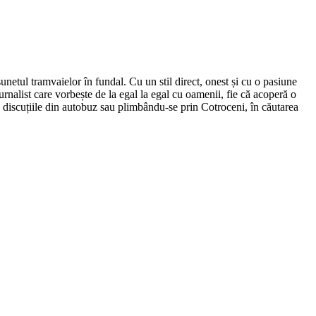
netul tramvaielor în fundal. Cu un stil direct, onest și cu o pasiune
urnalist care vorbește de la egal la egal cu oamenii, fie că acoperă o
nd discuțiile din autobuz sau plimbându-se prin Cotroceni, în căutarea