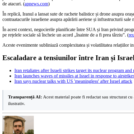
de atacuri. (
apnews.com
)
În replică, Iranul a lansat sute de rachete balistice și drone asupra oraș
contraatacurile israeliene asupra apărării aeriene și infrastructurii sale
În acest context, negocierile planificate între SUA și Iran privind p
pe rețelele sociale să încheie un acord „înainte de a fi prea târziu”. (
re
Aceste evenimente subliniază complexitatea și volatilitatea relațiilor in
Escaladare a tensiunilor între Iran și Israe
Iran retaliates after Israeli strikes target its nuclear program and 
Iran launches waves of missiles at Israel in response to airstrike
Iran says nuclear talks with US 'meaningless' after Israel attack
Transparență AI:
Acest material poate fi redactat sau structurat cu 
ilustrativ.