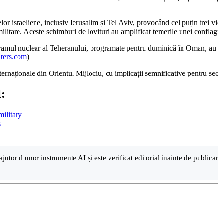
elor israeliene, inclusiv Ierusalim și Tel Aviv, provocând cel puțin trei v
 militare. Aceste schimburi de lovituri au amplificat temerile unei conflagr
rogramul nuclear al Teheranului, programate pentru duminică în Oman, au
uters.com
)
ternaționale din Orientul Mijlociu, cu implicații semnificative pentru sec
l:
military
s
ajutorul unor instrumente AI și este verificat editorial înainte de public