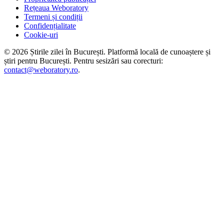
Rețeaua Weboratory
Termeni și condiții
Confidențialitate
Cookie-uri
©
2026
Știrile zilei în București
. Platformă locală de cunoaștere și
știri pentru
București
. Pentru sesizări sau corecturi:
contact@weboratory.ro
.