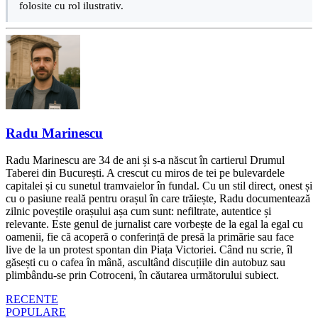
folosite cu rol ilustrativ.
Radu Marinescu
Radu Marinescu are 34 de ani și s-a născut în cartierul Drumul
Taberei din București. A crescut cu miros de tei pe bulevardele
capitalei și cu sunetul tramvaielor în fundal. Cu un stil direct, onest și
cu o pasiune reală pentru orașul în care trăiește, Radu documentează
zilnic poveștile orașului așa cum sunt: nefiltrate, autentice și
relevante. Este genul de jurnalist care vorbește de la egal la egal cu
oamenii, fie că acoperă o conferință de presă la primărie sau face
live de la un protest spontan din Piața Victoriei. Când nu scrie, îl
găsești cu o cafea în mână, ascultând discuțiile din autobuz sau
plimbându-se prin Cotroceni, în căutarea următorului subiect.
RECENTE
POPULARE