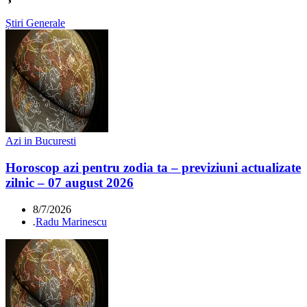
Știri Generale
Azi in Bucuresti
Horoscop azi pentru zodia ta – previziuni actualizate
zilnic – 07 august 2026
8/7/2026
.
Radu Marinescu