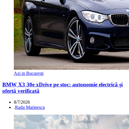
Azi in Bucuresti
BMW X3 30e xDrive pe stoc: autonomie electrică și
ofertă verificată
8/7/2026
.
Radu Marinescu