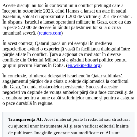
Aceste discuții au loc în contextul unui conflict prelungit care a
început în octombrie 2023, când Hamas a lansat un atac în sudul
Israelului, soldat cu aproximativ 1.200 de victime și 251 de ostatici.
În răspuns, Israelul a lansat operațiuni militare în Gaza, care au dus
la peste 57.000 de decese în rândul palestinienilor și la o criză
umanitară severă. (
reuters.com
)
În acest context, Qatarul joacă un rol esențial în medierea
negocierilor, având o experiență vastă în facilitarea dialogului între
părțile aflate în conflict. Țara a acționat ca mediator în diverse
conflicte din Orientul Mijlociu și a găzduit birouri politice pentru
grupuri precum Hamas în Doha. (
en.wikipedia.org
)
În concluzie, trimiterea delegației israeliene în Qatar subliniază
angajamentul părților de a căuta o soluție diplomatică la conflictul
din Gaza, în ciuda obstacolelor persistente. Succesul acestor
negocieri va depinde de voința ambelor părți de a face concesii și de
a colabora pentru a pune capăt suferințelor umane și pentru a asigura
o pace durabilă în regiune.
Transparență AI:
Acest material poate fi redactat sau structurat
cu ajutorul unor instrumente AI și este verificat editorial înainte
de publicare. Imaginile generate sau modificate cu AI sunt