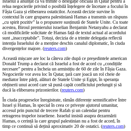
Israelul a anunțat că va trimite o delegație oficială în Qatar pentru a
relua negocierile privind o posibilă înțelegere de încetare a focului în
Fâșia Gaza și eliberarea ostaticilor. Această decizie survine în
contextul în care gruparea palestiniană Hamas a transmis un răspuns
„cu spirit pozitiv” la o propunere susținută de Statele Unite. Cu toate
acestea, Biroul premierului israelian Benjamin Netanyahu a declarat
că modificările solicitate de Hamas față de textul actual al acordului
sunt „inacceptabile”. Totuși, decizia de a trimite delegația reflectă
intenția Israelului de a menține deschis canalul diplomatic, în ciuda
divergențelor majore. (
reuters.com
)
Această mișcare are loc la câteva zile după ce președintele american
Donald Trump a declarat că Israelul a fost de acord cu „condițiile
necesare” pentru a încheia un armistițiu de 60 de zile în Fâșia Gaza.
Negocierile vor avea loc în Qatar, țară care joacă un rol cheie de
mediator între părți, alături de Statele Unite și Egipt, în speranța
obținerii unui acord care să pună capăt conflictului prelungit și să
ducă la eliberarea prizonierilor. (
reuters.com
)
În ciuda progreselor înregistrate, rămân diferențe semnificative între
Israel și Hamas, în special în ceea ce privește ajutorul umanitar,
accesul prin punctul de trecere Rafah și un calendar pentru
retragerea trupelor israeliene. Israelul insistă asupra dezarmării
Hamas, o cerință la care grupul palestinian nu a fost de acord, în
timp ce continuă să dețină aproximativ 20 de ostatici. (
reuters.com
)