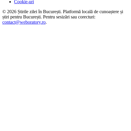
Cookie-uri
©
2026
Știrile zilei în București
. Platformă locală de cunoaștere și
știri pentru
București
. Pentru sesizări sau corecturi:
contact@weboratory.ro
.