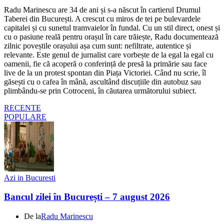
Radu Marinescu are 34 de ani și s-a născut în cartierul Drumul
Taberei din București. A crescut cu miros de tei pe bulevardele
capitalei și cu sunetul tramvaielor în fundal. Cu un stil direct, onest și
cu o pasiune reală pentru orașul în care trăiește, Radu documentează
zilnic poveștile orașului așa cum sunt: nefiltrate, autentice și
relevante. Este genul de jurnalist care vorbește de la egal la egal cu
oamenii, fie că acoperă o conferință de presă la primărie sau face
live de la un protest spontan din Piața Victoriei. Când nu scrie, îl
găsești cu o cafea în mână, ascultând discuțiile din autobuz sau
plimbându-se prin Cotroceni, în căutarea următorului subiect.
RECENTE
POPULARE
Azi in Bucuresti
Bancul zilei în București – 7 august 2026
De la
Radu Marinescu