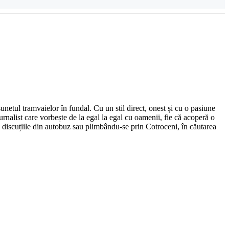
netul tramvaielor în fundal. Cu un stil direct, onest și cu o pasiune
urnalist care vorbește de la egal la egal cu oamenii, fie că acoperă o
nd discuțiile din autobuz sau plimbându-se prin Cotroceni, în căutarea