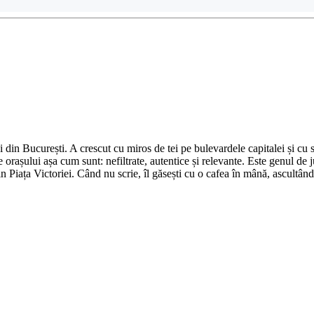
din București. A crescut cu miros de tei pe bulevardele capitalei și cu su
 orașului așa cum sunt: nefiltrate, autentice și relevante. Este genul de j
in Piața Victoriei. Când nu scrie, îl găsești cu o cafea în mână, ascultâ