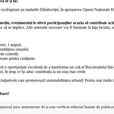
ă-te și tu!
e de ecologizare pe malurile Dâmboviței, în apropierea Operei Naționale Bu
 mediu, evenimentul le oferă participanților ocazia să contribuie ac
să se implice. Alte ustensile necesare vor fi furnizate la fața locului, aș
eri, 1 august.
nătățirea orașului.
inte comodă.
esare pentru curățenie.
nd o oportunitate excelentă de a transforma un colț al Bucureștiului într-u
, în timp ce își aduc contribuția la un oraș mai verde.
nițiativele care promovează sustenabilitatea urbană! Pentru mai multe info
mbare!
ajutorul unor instrumente AI și este verificat editorial înainte de public