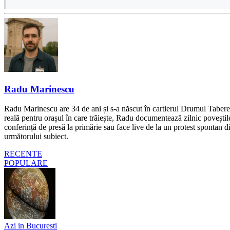
Radu Marinescu
Radu Marinescu are 34 de ani și s-a născut în cartierul Drumul Taberei 
reală pentru orașul în care trăiește, Radu documentează zilnic poveștile
conferință de presă la primărie sau face live de la un protest spontan d
următorului subiect.
RECENTE
POPULARE
Azi in Bucuresti