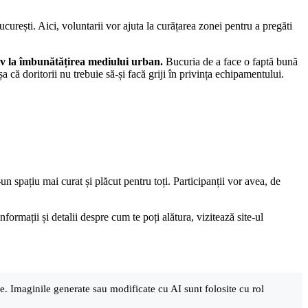
curești. Aici, voluntarii vor ajuta la curățarea zonei pentru a pregăti
tiv la îmbunătățirea mediului urban.
Bucuria de a face o faptă bună
a că doritorii nu trebuie să-și facă griji în privința echipamentului.
n spațiu mai curat și plăcut pentru toți. Participanții vor avea, de
rmații și detalii despre cum te poți alătura, vizitează site-ul
are. Imaginile generate sau modificate cu AI sunt folosite cu rol