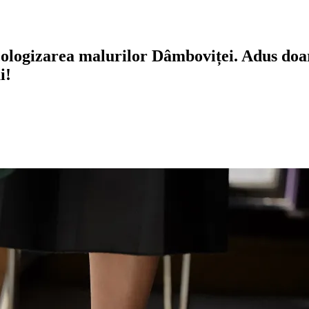
 ecologizarea malurilor Dâmboviței. Adus do
i!