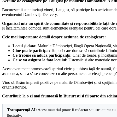
Acțiune de ecologizare pe 1 august pe malurile Dâmboviței: Alătur
Bucureștenii sunt invitați vineri, 1 august, să participe la o activitat
evenimentul Dâmbovița Delivery.
Organizat într-un spirit de comunitate și responsabilitate față de
și încălțămintea comodă sunt elementele esențiale pentru cei care doresc 
Cele mai importante detalii despre acțiunea de ecologizare:
Locul și data:
Malurile Dâmboviței, lângă Opera Națională, vin
Cine poate participa:
Toți cei care doresc să contribuie la îmbu
Ce trebuie să aducă participanții:
Chef de treabă și încălțăm
Ce se va asigura la fața locului:
Ustensile și alte materiale nec
Acest eveniment promovează spiritul civic și iubirea față de natură, fii
asemenea, șansa să se conecteze cu alte persoane cu aceleași preocupări
Vino să lăsăm impresii pozitive pe malurile Dâmboviței și să sprijinim i
organizatorilor.
Contribuie la o zi mai frumoasă în București și fii parte din schi
Transparență AI:
Acest material poate fi redactat sau structurat cu 
ilustrativ.