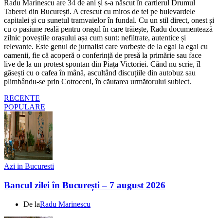
Radu Marinescu are 34 de ani și s-a născut în cartierul Drumul
Taberei din București. A crescut cu miros de tei pe bulevardele
capitalei și cu sunetul tramvaielor în fundal. Cu un stil direct, onest și
cu o pasiune reală pentru orașul în care trăiește, Radu documentează
zilnic poveștile orașului așa cum sunt: nefiltrate, autentice și
relevante. Este genul de jurnalist care vorbește de la egal la egal cu
oamenii, fie că acoperă o conferință de presă la primărie sau face
live de la un protest spontan din Piața Victoriei. Când nu scrie, îl
găsești cu o cafea în mână, ascultând discuțiile din autobuz sau
plimbându-se prin Cotroceni, în căutarea următorului subiect.
RECENTE
POPULARE
Azi in Bucuresti
Bancul zilei în București – 7 august 2026
De la
Radu Marinescu