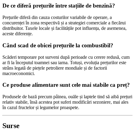
De ce diferă prețurile între stațiile de benzină?
Prețurile diferă din cauza costurilor variabile de operare, a
concurenței în zona respectivă și a strategiei comerciale a fiecărui
distribuitor. Taxele locale și facilitățile pot influența, de asemenea,
aceste diferențe.
Când scad de obicei prețurile la combustibil?
Scăderi temporare pot surveni după perioade cu cerere redusă, cum
ar fi la începutul toamnei sau iarna. Totuși, evoluția prețurilor este
strâns legată de piețele petroliere mondiale și de factorii
macroeconomici.
Ce produse alimentare sunt cele mai stabile ca preț?
Produsele de bază precum pâinea, ouăle și laptele tind să aibă prețuri
relativ stabile, însă acestea pot suferi modificări sezoniere, mai ales
în cazul fructelor și legumelor proaspete.
Surse