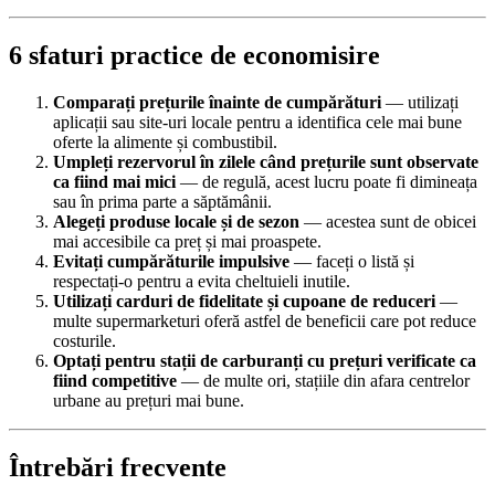
6 sfaturi practice de economisire
Comparați prețurile înainte de cumpărături
— utilizați
aplicații sau site-uri locale pentru a identifica cele mai bune
oferte la alimente și combustibil.
Umpleți rezervorul în zilele când prețurile sunt observate
ca fiind mai mici
— de regulă, acest lucru poate fi dimineața
sau în prima parte a săptămânii.
Alegeți produse locale și de sezon
— acestea sunt de obicei
mai accesibile ca preț și mai proaspete.
Evitați cumpărăturile impulsive
— faceți o listă și
respectați-o pentru a evita cheltuieli inutile.
Utilizați carduri de fidelitate și cupoane de reduceri
—
multe supermarketuri oferă astfel de beneficii care pot reduce
costurile.
Optați pentru stații de carburanți cu prețuri verificate ca
fiind competitive
— de multe ori, stațiile din afara centrelor
urbane au prețuri mai bune.
Întrebări frecvente