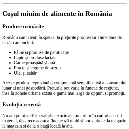
Coșul minim de alimente în România
Produse urmărite
Românii sunt atenți în special la prețurile produselor alimentare de
bază, care includ:
Pâine și produse de panificație
Lapte și produse lactate
Carne proaspătă și ouă
Fructe și legume de sezon
Ulei și zahăr
Aceste produse reprezintă o componentă semnificativă a consumului
lunar al unei gospodării. Prețurile pot varia în funcție de regiune,
însă în zonele urbane există o gamă mai largă de opțiuni și promoții.
Evoluția recentă
Nu am putut verifica valorile exacte ale prețurilor în cadrul acestui
material, deoarece acestea fluctuează rapid și pot varia de la magazin
la magazin și de la o piață locală la alta.