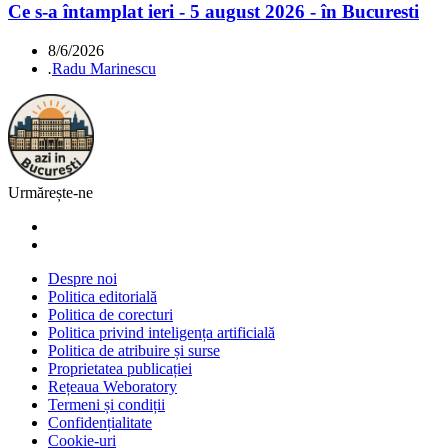
Ce s-a întamplat ieri - 5 august 2026 - în Bucuresti
8/6/2026
.
Radu Marinescu
Urmărește-ne
Despre noi
Politica editorială
Politica de corecturi
Politica privind inteligența artificială
Politica de atribuire și surse
Proprietatea publicației
Rețeaua Weboratory
Termeni și condiții
Confidențialitate
Cookie-uri