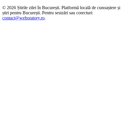
©
2026
Știrile zilei în București
. Platformă locală de cunoaștere și
știri pentru
București
. Pentru sesizări sau corecturi:
contact@weboratory.ro
.