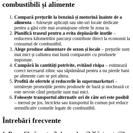
combustibili și alimente
Compară prețurile la benzină și motorină înainte de a
alimenta
– folosește aplicații sau site-uri locale dedicate
pentru a găsi cele mai avantajoase oferte în zona ta.
Planifică traseul pentru a evita deplasările inutile
–
reducerea kilometrilor parcurși contribuie direct la economii la
consumul de combustibil.
Alege produse alimentare de sezon și locale
– prețurile sunt
mai mici și calitatea mai bună comparativ cu produsele
importate.
Cumpără în cantități potrivite, evitând risipa
– estimează
corect necesarul zilnic sau săptămânal pentru a nu pierde bani
pe alimente care se pot altera.
Profită de ofertele și reducerile în supermarketuri
–
urmărește promoțiile pentru produsele de bază și stochează ce
este nevoie când prețurile sunt mai mici.
Folosește transportul alternativ ori de câte ori este posibil
– mersul pe jos, bicicleta sau transportul în comun pot reduce
semnificativ costurile legate de combustibil.
Întrebări frecvente