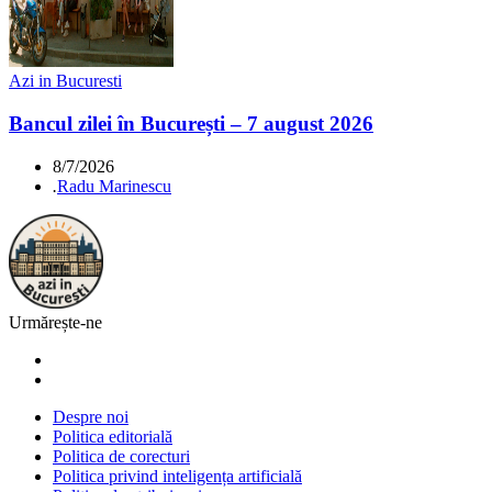
Azi in Bucuresti
Bancul zilei în București – 7 august 2026
8/7/2026
.
Radu Marinescu
Urmărește-ne
Despre noi
Politica editorială
Politica de corecturi
Politica privind inteligența artificială