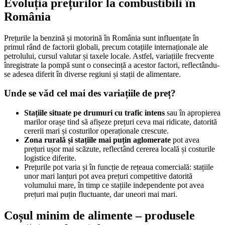
Evoluția prețurilor la combustibili în
România
Prețurile la benzină și motorină în România sunt influențate în
primul rând de factorii globali, precum cotațiile internaționale ale
petrolului, cursul valutar și taxele locale. Astfel, variațiile frecvente
înregistrate la pompă sunt o consecință a acestor factori, reflectându-
se adesea diferit în diverse regiuni și stații de alimentare.
Unde se văd cel mai des variațiile de preț?
Stațiile situate pe drumuri cu trafic intens
sau în apropierea
marilor orașe tind să afișeze prețuri ceva mai ridicate, datorită
cererii mari și costurilor operaționale crescute.
Zona rurală și stațiile mai puțin aglomerate
pot avea
prețuri ușor mai scăzute, reflectând cererea locală și costurile
logistice diferite.
Prețurile pot varia și în funcție de rețeaua comercială: stațiile
unor mari lanțuri pot avea prețuri competitive datorită
volumului mare, în timp ce stațiile independente pot avea
prețuri mai puțin fluctuante, dar uneori mai mari.
Coșul minim de alimente – produsele