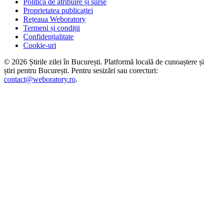
Politica de atribuire și surse
Proprietatea publicației
Rețeaua Weboratory
Termeni și condiții
Confidențialitate
Cookie-uri
©
2026
Știrile zilei în București
. Platformă locală de cunoaștere și
știri pentru
București
. Pentru sesizări sau corecturi:
contact@weboratory.ro
.