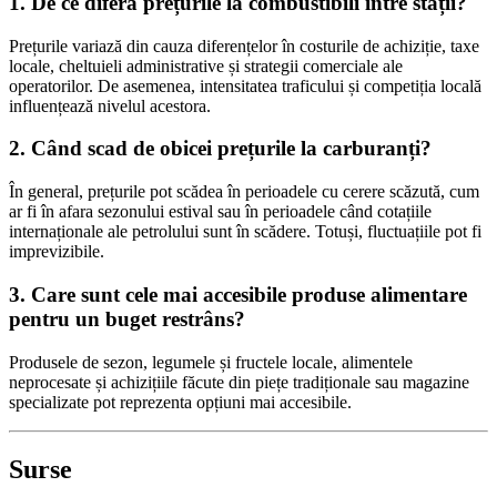
1. De ce diferă prețurile la combustibili între stații?
Prețurile variază din cauza diferențelor în costurile de achiziție, taxe
locale, cheltuieli administrative și strategii comerciale ale
operatorilor. De asemenea, intensitatea traficului și competiția locală
influențează nivelul acestora.
2. Când scad de obicei prețurile la carburanți?
În general, prețurile pot scădea în perioadele cu cerere scăzută, cum
ar fi în afara sezonului estival sau în perioadele când cotațiile
internaționale ale petrolului sunt în scădere. Totuși, fluctuațiile pot fi
imprevizibile.
3. Care sunt cele mai accesibile produse alimentare
pentru un buget restrâns?
Produsele de sezon, legumele și fructele locale, alimentele
neprocesate și achizițiile făcute din piețe tradiționale sau magazine
specializate pot reprezenta opțiuni mai accesibile.
Surse