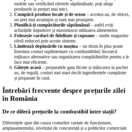
mobile sau verificând ofertele săptămânale, poți alege
produsele la prețuri mai mici.
Cumpără produse locale și de sezon
– acestea au, de obicei,
un preț mai avantajos și sunt mai proaspete.
Planifică-ți cumpărăturile săptămânal
– astfel eviți
achizițiile impulsive și maximizezi utilizarea alimentelor.
Folosește carduri de fidelitate și cupoane
– multe magazine
oferă reduceri prin aceste sisteme.
Limitează deplasările cu mașina
– un drum în plus poate
însemna costuri suplimentare cu combustibilul; încearcă
mijloace alternative sau organizarea cumpărăturilor pentru a le
face mai eficiente.
Gătește acasă
– preparatele gata făcute și mâncarea la pachet
au, de regulă, costuri mai mari decât ingredientele cumpărate
și preparate în casă.
Întrebări frecvente despre prețurile zilei
în România
De ce diferă prețurile la combustibil între stații?
Diferențele apar din cauza costurilor variate de funcționare,
amplasamentului, nivelului de concurență și a politicilor comerciale