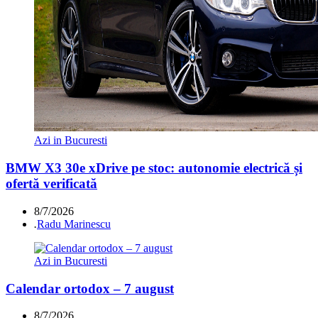
Azi in Bucuresti
BMW X3 30e xDrive pe stoc: autonomie electrică și
ofertă verificată
8/7/2026
.
Radu Marinescu
Azi in Bucuresti
Calendar ortodox – 7 august
8/7/2026