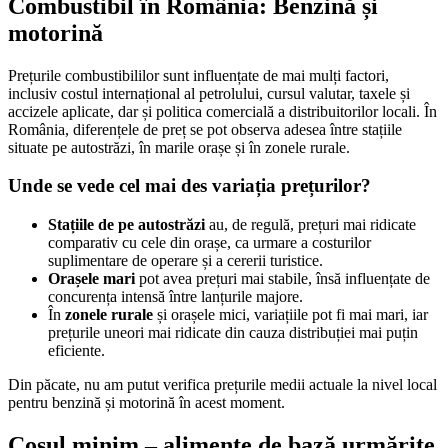
Combustibil în România: Benzină și
motorină
Prețurile combustibililor sunt influențate de mai mulți factori,
inclusiv costul internațional al petrolului, cursul valutar, taxele și
accizele aplicate, dar și politica comercială a distribuitorilor locali. În
România, diferențele de preț se pot observa adesea între stațiile
situate pe autostrăzi, în marile orașe și în zonele rurale.
Unde se vede cel mai des variația prețurilor?
Stațiile de pe autostrăzi
au, de regulă, prețuri mai ridicate
comparativ cu cele din orașe, ca urmare a costurilor
suplimentare de operare și a cererii turistice.
Orașele mari
pot avea prețuri mai stabile, însă influențate de
concurența intensă între lanțurile majore.
În
zonele rurale
și orașele mici, variațiile pot fi mai mari, iar
prețurile uneori mai ridicate din cauza distribuției mai puțin
eficiente.
Din păcate, nu am putut verifica prețurile medii actuale la nivel local
pentru benzină și motorină în acest moment.
Coșul minim – alimente de bază urmărite