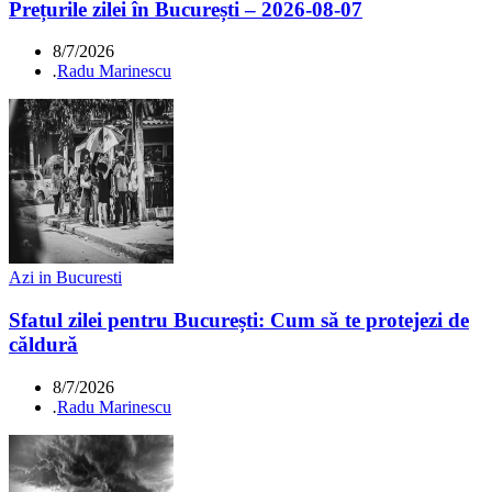
Prețurile zilei în București – 2026-08-07
8/7/2026
.
Radu Marinescu
Azi in Bucuresti
Sfatul zilei pentru București: Cum să te protejezi de
căldură
8/7/2026
.
Radu Marinescu