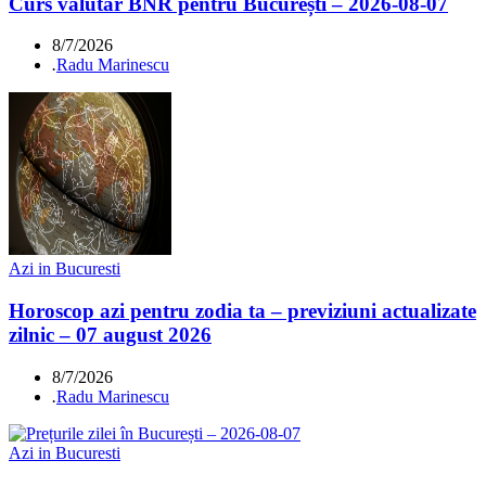
Curs valutar BNR pentru București – 2026-08-07
8/7/2026
.
Radu Marinescu
Azi in Bucuresti
Horoscop azi pentru zodia ta – previziuni actualizate
zilnic – 07 august 2026
8/7/2026
.
Radu Marinescu
Azi in Bucuresti