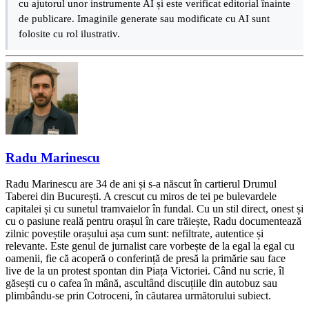
cu ajutorul unor instrumente AI și este verificat editorial înainte
de publicare. Imaginile generate sau modificate cu AI sunt
folosite cu rol ilustrativ.
Radu Marinescu
Radu Marinescu are 34 de ani și s-a născut în cartierul Drumul
Taberei din București. A crescut cu miros de tei pe bulevardele
capitalei și cu sunetul tramvaielor în fundal. Cu un stil direct, onest și
cu o pasiune reală pentru orașul în care trăiește, Radu documentează
zilnic poveștile orașului așa cum sunt: nefiltrate, autentice și
relevante. Este genul de jurnalist care vorbește de la egal la egal cu
oamenii, fie că acoperă o conferință de presă la primărie sau face
live de la un protest spontan din Piața Victoriei. Când nu scrie, îl
găsești cu o cafea în mână, ascultând discuțiile din autobuz sau
plimbându-se prin Cotroceni, în căutarea următorului subiect.