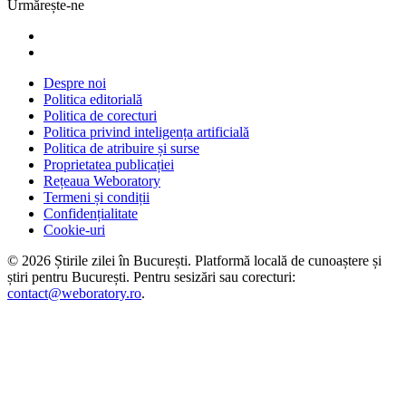
Urmărește-ne
Despre noi
Politica editorială
Politica de corecturi
Politica privind inteligența artificială
Politica de atribuire și surse
Proprietatea publicației
Rețeaua Weboratory
Termeni și condiții
Confidențialitate
Cookie-uri
©
2026
Știrile zilei în București
. Platformă locală de cunoaștere și
știri pentru
București
. Pentru sesizări sau corecturi:
contact@weboratory.ro
.