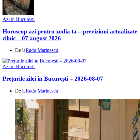
Azi in Bucuresti
Horoscop azi pentru zodia ta – previziuni actualizate
zilnic – 07 august 2026
De la
Radu Marinescu
Azi in Bucuresti
Prețurile zilei în București – 2026-08-07
De la
Radu Marinescu