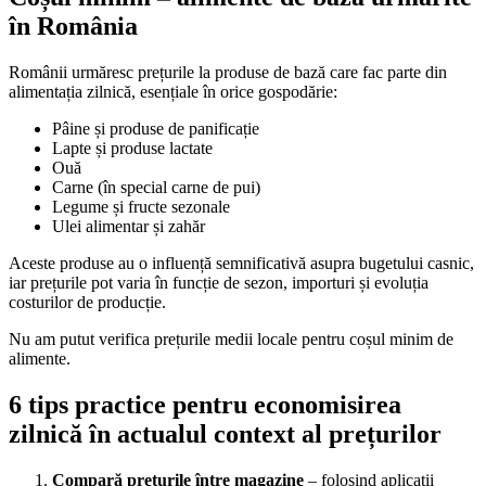
în România
Românii urmăresc prețurile la produse de bază care fac parte din
alimentația zilnică, esențiale în orice gospodărie:
Pâine și produse de panificație
Lapte și produse lactate
Ouă
Carne (în special carne de pui)
Legume și fructe sezonale
Ulei alimentar și zahăr
Aceste produse au o influență semnificativă asupra bugetului casnic,
iar prețurile pot varia în funcție de sezon, importuri și evoluția
costurilor de producție.
Nu am putut verifica prețurile medii locale pentru coșul minim de
alimente.
6 tips practice pentru economisirea
zilnică în actualul context al prețurilor
Compară prețurile între magazine
– folosind aplicații