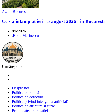
Azi in Bucuresti
Ce s-a întamplat ieri - 5 august 2026 - în Bucuresti
8/6/2026
.
Radu Marinescu
Urmărește-ne
Despre noi
Politica editorială
Politica de corecturi
Politica privind inteligența artificială
Politica de atribuire și surse
Proprietatea publicației