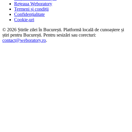
Rețeaua Weboratory
Termeni și condiții
Confidențialitate
Cookie-uri
©
2026
Știrile zilei în București
. Platformă locală de cunoaștere și
știri pentru
București
. Pentru sesizări sau corecturi:
contact@weboratory.ro
.