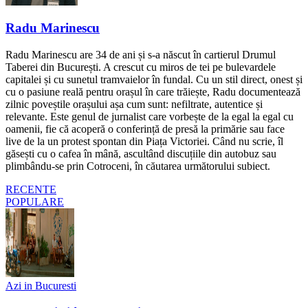
Radu Marinescu
Radu Marinescu are 34 de ani și s-a născut în cartierul Drumul
Taberei din București. A crescut cu miros de tei pe bulevardele
capitalei și cu sunetul tramvaielor în fundal. Cu un stil direct, onest și
cu o pasiune reală pentru orașul în care trăiește, Radu documentează
zilnic poveștile orașului așa cum sunt: nefiltrate, autentice și
relevante. Este genul de jurnalist care vorbește de la egal la egal cu
oamenii, fie că acoperă o conferință de presă la primărie sau face
live de la un protest spontan din Piața Victoriei. Când nu scrie, îl
găsești cu o cafea în mână, ascultând discuțiile din autobuz sau
plimbându-se prin Cotroceni, în căutarea următorului subiect.
RECENTE
POPULARE
Azi in Bucuresti