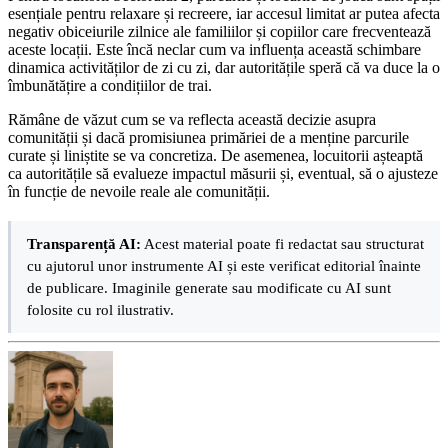
esențiale pentru relaxare și recreere, iar accesul limitat ar putea afecta
negativ obiceiurile zilnice ale familiilor și copiilor care frecventează
aceste locații. Este încă neclar cum va influența această schimbare
dinamica activităților de zi cu zi, dar autoritățile speră că va duce la o
îmbunătățire a condițiilor de trai.
Rămâne de văzut cum se va reflecta această decizie asupra
comunității și dacă promisiunea primăriei de a menține parcurile
curate și liniștite se va concretiza. De asemenea, locuitorii așteaptă
ca autoritățile să evalueze impactul măsurii și, eventual, să o ajusteze
în funcție de nevoile reale ale comunității.
Transparență AI:
Acest material poate fi redactat sau structurat
cu ajutorul unor instrumente AI și este verificat editorial înainte
de publicare. Imaginile generate sau modificate cu AI sunt
folosite cu rol ilustrativ.