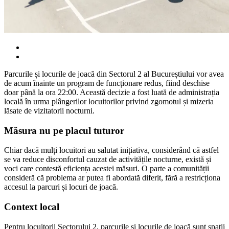
Parcurile și locurile de joacă din Sectorul 2 al Bucureștiului vor avea
de acum înainte un program de funcționare redus, fiind deschise
doar până la ora 22:00. Această decizie a fost luată de administrația
locală în urma plângerilor locuitorilor privind zgomotul și mizeria
lăsate de vizitatorii nocturni.
Măsura nu pe placul tuturor
Chiar dacă mulți locuitori au salutat inițiativa, considerând că astfel
se va reduce disconfortul cauzat de activitățile nocturne, există și
voci care contestă eficiența acestei măsuri. O parte a comunității
consideră că problema ar putea fi abordată diferit, fără a restricționa
accesul la parcuri și locuri de joacă.
Context local
Pentru locuitorii Sectorului 2, parcurile și locurile de joacă sunt spații