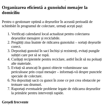
Organizarea eficientă a gunoiului menajer la
domiciliu
Pentru o gestionare optimă a deșeurilor în această perioadă de
schimbări în programul de colectare, urmați acești pași:
Verificați calendarul local actualizat pentru colectarea
deșeurilor menajere și reciclabile.
Pregătiți ziua înainte de ridicarea gunoiului – sortați deșeurile
corect.
Depozitați gunoiul în saci închiși și rezistenți, evitați pungile
subțiri care pot să se rupă.
Curățați recipientele pentru reciclare, astfel încât să nu poluați
alte materiale.
Evitați să aruncați în gunoi obiecte voluminoase sau
periculoase prin coșul menajer – informați-vă despre punctele
speciale de colectare.
Nu depozitați sacii cu gunoi în zone ce pot crea obstacole pe
trotuare sau drumuri.
Raportați eventualele probleme legate de ridicarea deșeurilor
la primărie pentru intervenții rapide.
Greșeli frecvente