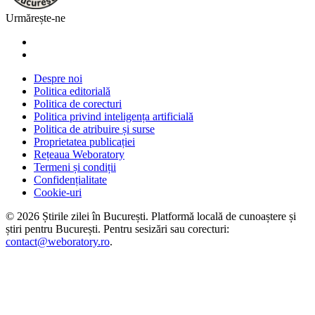
Urmărește-ne
Despre noi
Politica editorială
Politica de corecturi
Politica privind inteligența artificială
Politica de atribuire și surse
Proprietatea publicației
Rețeaua Weboratory
Termeni și condiții
Confidențialitate
Cookie-uri
©
2026
Știrile zilei în București
. Platformă locală de cunoaștere și
știri pentru
București
. Pentru sesizări sau corecturi:
contact@weboratory.ro
.