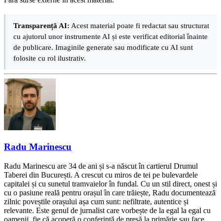
Transparență AI:
Acest material poate fi redactat sau structurat
cu ajutorul unor instrumente AI și este verificat editorial înainte
de publicare. Imaginile generate sau modificate cu AI sunt
folosite cu rol ilustrativ.
Radu Marinescu
Radu Marinescu are 34 de ani și s-a născut în cartierul Drumul
Taberei din București. A crescut cu miros de tei pe bulevardele
capitalei și cu sunetul tramvaielor în fundal. Cu un stil direct, onest și
cu o pasiune reală pentru orașul în care trăiește, Radu documentează
zilnic poveștile orașului așa cum sunt: nefiltrate, autentice și
relevante. Este genul de jurnalist care vorbește de la egal la egal cu
oamenii, fie că acoperă o conferință de presă la primărie sau face