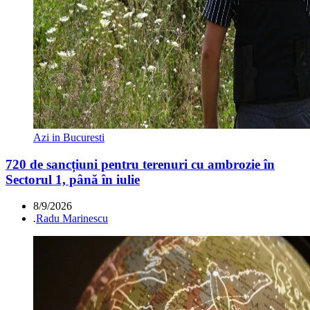
Azi in Bucuresti
720 de sancțiuni pentru terenuri cu ambrozie în
Sectorul 1, până în iulie
8/9/2026
.
Radu Marinescu