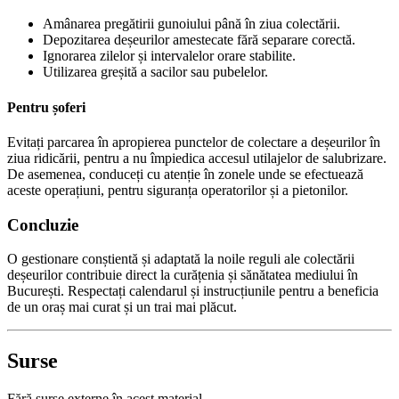
Amânarea pregătirii gunoiului până în ziua colectării.
Depozitarea deșeurilor amestecate fără separare corectă.
Ignorarea zilelor și intervalelor orare stabilite.
Utilizarea greșită a sacilor sau pubelelor.
Pentru șoferi
Evitați parcarea în apropierea punctelor de colectare a deșeurilor în
ziua ridicării, pentru a nu împiedica accesul utilajelor de salubrizare.
De asemenea, conduceți cu atenție în zonele unde se efectuează
aceste operațiuni, pentru siguranța operatorilor și a pietonilor.
Concluzie
O gestionare conștientă și adaptată la noile reguli ale colectării
deșeurilor contribuie direct la curățenia și sănătatea mediului în
București. Respectați calendarul și instrucțiunile pentru a beneficia
de un oraș mai curat și un trai mai plăcut.
Surse
Fără surse externe în acest material.