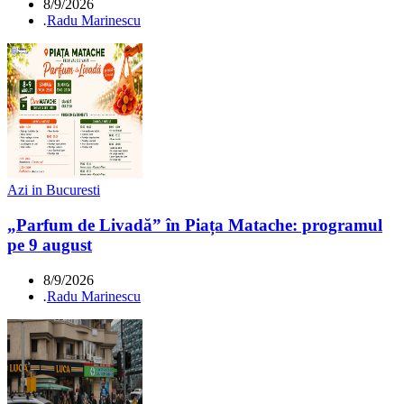
8/9/2026
.
Radu Marinescu
Azi in Bucuresti
„Parfum de Livadă” în Piața Matache: programul
pe 9 august
8/9/2026
.
Radu Marinescu