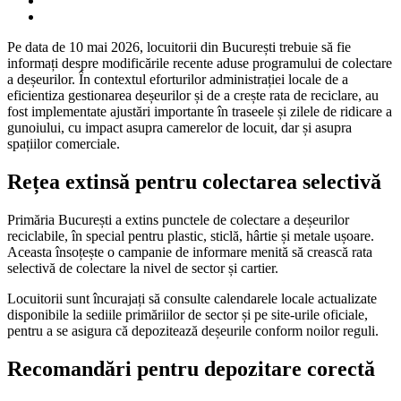
Pe data de 10 mai 2026, locuitorii din București trebuie să fie
informați despre modificările recente aduse programului de colectare
a deșeurilor. În contextul eforturilor administrației locale de a
eficientiza gestionarea deșeurilor și de a crește rata de reciclare, au
fost implementate ajustări importante în traseele și zilele de ridicare a
gunoiului, cu impact asupra camerelor de locuit, dar și asupra
spațiilor comerciale.
Rețea extinsă pentru colectarea selectivă
Primăria București a extins punctele de colectare a deșeurilor
reciclabile, în special pentru plastic, sticlă, hârtie și metale ușoare.
Aceasta însoțește o campanie de informare menită să crească rata
selectivă de colectare la nivel de sector și cartier.
Locuitorii sunt încurajați să consulte calendarele locale actualizate
disponibile la sediile primăriilor de sector și pe site-urile oficiale,
pentru a se asigura că depozitează deșeurile conform noilor reguli.
Recomandări pentru depozitare corectă